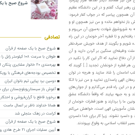
من نیز همانند دیگر صدها هزار پیرمرد
شروع صبح با یک
و به ندای رهبر لبیک گفتم و در این دانشگاه عظیم
ن همچون پیامبر که در جواب کفار فرمود:
 باز نخواهم ماند» و من نیز همچون او و
ته به شوروشوق شهادت به‌سوی آن می‌روم و
ته‌ایم و تا قطره آخر خونمان در این راه
تصادفی
ره زنده شویم و بگویند از هدف خویش صرف‌نظر
شروع صبح با یک صفحه از قرآن
 ملت وظیفه‌ای سنگین بر گردن دارید و آن
طوفان با سرعت ۱۰۸ کیلومتر زابل را درنوردید
آن دفاع نمایید که اگر این کار را نکنید در
بهره‌مندی ۲۰ خانوار عشایری پتکان از آب پایدار
 هر قطره از خونشان تجدید […] گویند که
ب اماممان را شاد سازید و هرچه در توان
تخصیص بودجه‌های فرهنگی با رویکر
مغان الهی پاسداری نمایید و من نیز با اتکا
دومین برد پیاپی تیم بانوان ایران
 و در این راه قدم می‌گذارم و از جوان‌های
آغوش باز سیستان‌وبلوچستان برای 
د و به جبهه بیایند که واقعاً دانشگاه عشق
برخورد قاطع با گران‌فروشی و احتکار د
 ما را بردارند و هنوز قطرات خونمان از
همانا خداوند ناظر بر اعمال ماست
یتشان مأموریتی الهی است، خواهش می‌کنم
کرامت در زهک متجلی شد
و دلسرد نشوند. زیرا کار برای خدا دلسردی
شروع صبح با یک صفحه از قرآن
یر انقلاب اسلامی به وقوع بپیوندند.
آیین عملیات اجرای ۲۱ طرح هادی روستایی در نیمروز