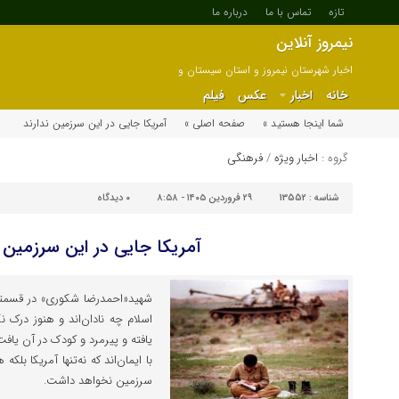
تازه
تماس با ما
درباره ما
نیمروز آنلاین
اخبار شهرستان نیمروز و استان سیستان و
بلوچستان
خانه
اخبار
عکس
فیلم
شما اینجا هستید »
صفحه اصلی »
آمریکا جایی در این سرزمین ندارند
گروه :
اخبار ویژه
/
فرهنگی
شناسه :
13552
۲۹ فروردین ۱۴۰۵ - ۸:۵۸
۰
دیدگاه
آمریکا جایی در این سرزمین ن
شهید«احمدرضا شکوری» در قسمتی
اسلام چه نادان‌اند و هنوز درک ن
یافته و پیرمرد و کودک در آن یاف
با ایمان‌اند که نه‌تنها آمریکا ب
سرزمین نخواهد داشت.