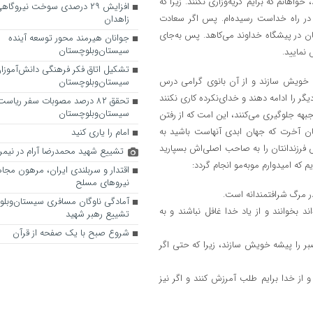
ه‌اند، خواهانم که برایم گریه‌وزاری نکنند. زیرا که
افزایش ۲۹ درصدی سوخت نیروگا
ت در راه خداست رسیده‌ام. پس اگر سعادت
زاهدان
ان در پیشگاه خداوند می‌کاهد. پس به‌جای
جوانان هیرمند محور توسعه آینده
سیستان‌و‌بلوچستان
نمایید.
تشکیل اتاق فکر فرهنگی دانش‌آموزان
خویش سازند و از آن بانوی گرامی درس
سیستان‌وبلوچستان
یگر را ادامه دهند و خدای‌نکرده کاری نکنند
تحقق ۸۲ درصد مصوبات سفر ریاس
سیستان‌وبلوچستان
 جبهه جلوگیری می‌کنند، این امت که از رفتن
جهان آخرت که جهان ابدی آنهاست باشید به
امام را یاری کنید
فرزندانتان را به صاحب اصلی‌اش بسپارید
تشییع شهید محمدرضا آرام در نیمرو
 که امیدوارم موبه‌مو انجام گردد:
اقتدار و سربلندی ایران، مرهون مج
نیروهای مسلح
آمادگی ناوگان مسافری سیستان‌وبلو
اند بخوانند و از یاد خدا غافل نباشند و به
تشییع رهبر شهید
شروع صبح با یک صفحه از قرآن
صبر را پیشه خویش سازند، زیرا که حتی اگر
د و از خدا برایم طلب آمرزش کنند و اگر نیز