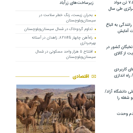
کشف و توقیف ۷.۵ تن مواد
زیرساخت‌های زرآباد
مرکزی طی سال
بحران زیست، زنگ خطر سلامت در
سیستان‌وبلوچستان
انندگی به اتباع
تداوم گردوخاک در شمال سیستان‌وبلوچستان
ت آمایش
راه‌آهن چابهار &#۸۲۱۱; زاهدان در آستانه
بهره‌برداری
خبگان کشور در
افتتاح ۵ هزار واحد مسکونی در شمال
ت از کالای
سیستان‌وبلوچستان
ی کاربردی
 راه اندازی
اقتصادی
ی دانشگاه آزاد/
 شغله را
دم وحدت