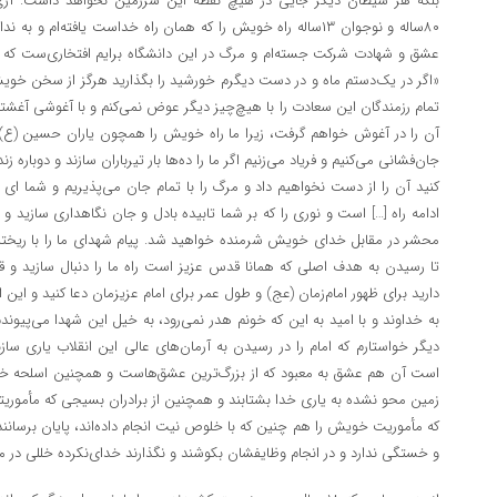
بلکه هر شیطان دیگر جایی در هیچ نقطه این سرزمین نخواهد داشت. آری 
۸۰ساله و نوجوان ۱۳ساله راه خویش را که همان راه خداست یافته‌ام 
عشق و شهادت شرکت جسته‌ام و مرگ در این دانشگاه برایم افتخاری‌ست که آ
«اگر در یک‌دستم ماه و در دست دیگرم خورشید را بگذارید هرگز از سخن خویش
تمام رزمندگان این سعادت را با هیچ‌چیز دیگر عوض نمی‌کنم و با آغوشی آغش
آن را در آغوش خواهم گرفت، زیرا ما راه خویش را همچون یاران حسین (ع) یاف
جان‌فشانی می‌کنیم و فریاد می‌زنیم اگر ما را ده‌ها بار تیرباران سازند و دوبا
کنید آن را از دست نخواهیم داد و مرگ را با تمام جان می‌پذیریم و شما ای
ادامه راه […] است و نوری را که بر شما تابیده بادل و جان نگاهداری سازید و از 
محشر در مقابل خدای خویش شرمنده خواهید شد. پیام شهدای ما را با ریختن
تا رسیدن به هدف اصلی که همانا قدس عزیز است راه ما را دنبال سازید و قل
دارید برای ظهور امام‌زمان (عج) و طول عمر برای امام عزیزمان دعا کنید و این ار
به خداوند و با امید به این که خونم هدر نمی‌رود، به خیل این شهدا می‌پیوندم
دیگر خواستارم که امام را در رسیدن به آرمان‌های عالی این انقلاب یاری سازن
است آن هم عشق به معبود که از بزرگ‌ترین عشق‌هاست و همچنین اسلحه خونین
زمین محو نشده به یاری خدا بشتابند و همچنین از برادران بسیجی که مأمور
که مأموریت خویش را هم چنین که با خلوص نیت انجام داده‌اند، پایان برسانند 
و خستگی ندارد و در انجام وظایفشان بکوشند و نگذارند خدای‌نکرده خللی در مس