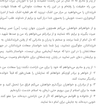
از پدر و مادرم که ۱۸ سال بر من زحمت کشیدند و مرا با خون‌دل بزرگ کرد
من راه حقیقت را رفته‌ام و در این راه به سعادت جاودانی که همانا شهاد
فرزندتان را می‌خواهید بر مزار من اشک نریزید که هر قطره اشک شما از اجرت
گریه‌وزاری دست خویش را به‌سوی خدا دراز کنید و برایم از خداوند طلب آمرزش 
و از خواهرانم خواهش می‌کنم همچون شیرزن جهان زینب (س) صبر پیشه 
عبرت بگیرند و برایم ناله ننمایند و از برادرانم می‌خواهم راه من و صدها شهید د
که دل امام از شما برنجد و سخنم با پدران و مادرانی که از رفتن فرزندانشان به
فرزندانتان جلوگیری ننمایید، زیرا شما باید خواستار سعادت فرزندانتان در 
سعادتشان را در این دنیا که عرصه آزمایشی بیش نیست، خواستار باشید. پس 
و برایشان دعای خیر نمایید در پایان چندجمله‌ای برای خانواده‌ام وصیت می‌نمایم
۱- از پدر و مادرم می‌خواهم که خود را برای من ناراحت نکنند؛ زیرا سعادت من در مرگ شرافتمندانه است.
۲- از خواهر و برادر کوچکم خواهانم که نمازشان را همان‌طور که قبلاً خوانده‌
یکدیگر محبت کنند.
۳- و از برادران و خواهران بزرگ‌ترم خواهش می‌کنم فراق مرا تحمل کنید و 
همه ما برای اسلام از بین برویم حتی ذره‌ای به اسلام خدمت نکرده‌ایم.
۴- از خانواده و اقوامم می‌خواهم که اگر از من ناراحتی دیده‌اند مرا عفو کنن
خوبی دیده‌اند به جایش برای امام دعا نمایند.