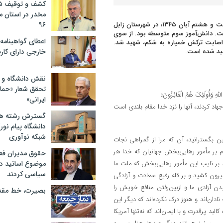
مخدر در استان 
، شهید«احمدرضا شکوری»، بیست و هشتم آبان ۱۳۴۵، در شهرستان زابل
۹۶
اشت. دانش‌آموز سوم متوسطه بود. از سوی
اعطای گواهینامه ر
زیره مجنون عراق بر اثر اصابت ترکش خمپاره به شکم، شهید شد.
هید شده است.
خارجی دارای کار
نقش دانشگاه و ن
تحقق شعار «حمای
اللهِ وَأُولَئِکَ هُمُ الْفَائِزُونَ»
ایرانی»
اد کردند، آنها را نزد خدا مقام بلندی است
گسترش رشته ها
دانشگاه پیام نور/
شبکه نوآوری
ین بگسترانید، آن که مرا از گمراهی نجات
بر مأمور رهایی‌بخش جهانیان که خدا هر
حقوق مدیران فعل
 بر نایب این مأمور رهایی‌بخش که ملت ما
موضوع اساتید دو
سیاسی کردند
بیرون کشید و بر قله رفیع سعادت و آزادگی
ن آزادی ما و ازبین‌رفتن منافع خویش را
بصیرت، خط مق
ادان‌اند و هنوز درک نکرده‌اند که دیگر این
د پرقدرت و با ایمان‌اند که نه‌تنها آمریکا