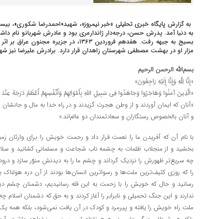
به گزارش
پایگاه خبری تحلیلی «خبر نیمروز»
به دنیا آمد. پدرش حسن، درجه‌دار ژاندارمری بود و مادرش شهربانو نام د
بسیج به جبهه رفت. هفدهم فروردین ۱۳۶۳، در ج
مزار او در بهشت مصطفی شهرستان زاهدان قرار دارد. برادرش علیرضا نیز ش
بسم‌الله الرحمن الرحیم
«إِنَّا لِلَّهِ وَإِنَّا إِلَیْهِ رَاجِعُونَ»
«الَّذِینَ آمَنُوا وَهَاجَرُوا وَجَاهَدُوا فِی سَبِیلِ اللَّهِ بِأَمْوَالِهِمْ وَأَنْفُسِهِمْ أَعْظَمُ دَرَجَهً عِنْدَ 
«آنان که ایمان آوردند و از وطن هجرت گزیدند و در راه خدا به مال و جانشان جه
و آنان بالخصوص رستگاران و سعادتمندان دو عالم‌اند.»
با نام آن که آفریدن ما را نعمت قرار داد و رحمت خویش را برای وارثان زم
بخشید و از منجلاب ظلمات به چشمه ناب شجاعت و مسلمانی کشانید و سلام 
چه سریع‌تر ظهورش را نزدیک گرداند و چشم ما را به دیدنش منوّر سازد و درود
را که روزی کثیف‌ترین ملت‌ها و رسواترین انسان‌ها بودند از آن دره هولناک 
رسانید و حال که خویش را با زحمت به این قله رسانیدیم، دشمنان چشم دید
ندارند و این جنگ تحمیلی و نابرابر را آغاز کردند و به حق که دشمنان اسلام چه ن
ملت راه خویش را یافته و پیرمرد و کودک در آن یافت نمی‌شود، بلکه همه یک کالب