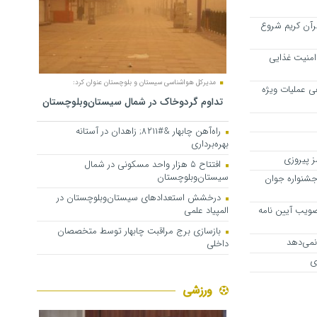
رآن کریم شروع
امنیت غذایی
مدیرکل هواشناسی سیستان و بلوچستان عنوان کرد:
هی عملیات ویژه
تداوم گردوخاک در شمال سیستان‌وبلوچستان
راه‌آهن چابهار &#۸۲۱۱; زاهدان در آستانه
بهره‌برداری
 پیروزی
افتتاح ۵ هزار واحد مسکونی در شمال
سیستان‌وبلوچستان
جشنواره جوان
درخشش استعدادهای سیستان‌وبلوچستان در
صویب آیین نامه
المپیاد علمی
بازسازی برج مراقبت چابهار توسط متخصصان
نمی‌دهد
داخلی
ی
ورزشی