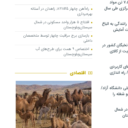
کشف و توقیف ۷.۵ تن مواد
مرکزی طی سال
راه‌آهن چابهار &#۸۲۱۱; زاهدان در آستانه
بهره‌برداری
افتتاح ۵ هزار واحد مسکونی در شمال
انندگی به اتباع
سیستان‌وبلوچستان
ت آمایش
بازسازی برج مراقبت چابهار توسط متخصصان
داخلی
خبگان کشور در
اختصاص ۹ همت برای طرح‌های آب
ت از کالای
سیستان‌وبلوچستان
ی کاربردی
 راه اندازی
اقتصادی
ی دانشگاه آزاد/
 شغله را
در شمال
ان