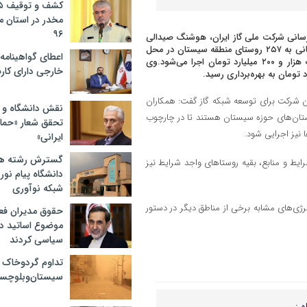
مخدر در استان 
۹۶
زرسانی شرکت ملی گاز ایران، هوشنگ صیدالی
مدیر هماهنگی امور گازرسانی شرکت ملی گاز ایران در مراسم آغاز عملیات گازرسانی به ۲۵۷ روستای منطقه سیستان در محل
اعطای گواهینامه ر
روستای «قلعه نو» شهرستان زهک، بیان کرد: این پروژه با اعتبار بیش از یک هزار و ۲۰۰ میلیارد تومان اجرا می‌شود.وی
خارجی دارای کار
این شرکت برای توسعه شبکه گاز گفت: همکاران
نقش دانشگاه و ن
رستان‌های حوزه سیستان هستند تا در چارچوب
تحقق شعار «حمای
 نیز اجرایی شود.
ایرانی»
گسترش رشته ها
ال ۱۴۰۵، در صورت فراهم بودن شرایط و منابع، بقیه روستاهای واجد شرایط نیز
دانشگاه پیام نور/
شبکه نوآوری
نرژی‌های مشابه برخی از مناطق دیگر در دستور
حقوق مدیران فعل
موضوع اساتید دو
سیاسی کردند
تداوم گردوخاک 
سیستان‌وبلوچست
ه :