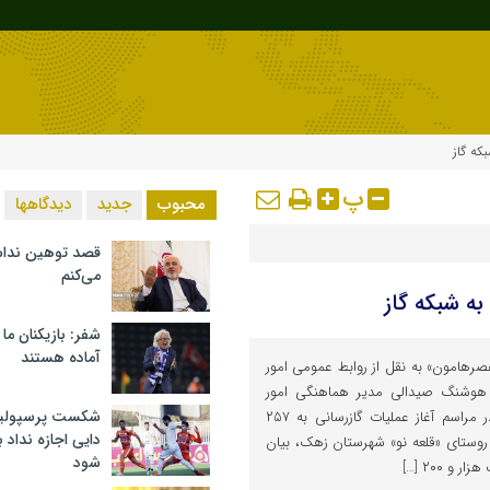
پ
محبوب
جدید
دیدگاهها
قصد توهین ندا
می‌کنم
شفر: بازیکنان ما
آماده هستند
صرهامون» به نقل از روابط عمومی امور
، هوشنگ صیدالی مدیر هماهنگی امور
شکست پرسپولیس 
گازرسانی شرکت ملی گاز ایران در مراسم آغاز عملیات گازرسانی به ۲۵۷
دایی اجازه نداد ب
وستای «قلعه نو» شهرستان زهک، بیان
شود
و ۲۰۰ […]