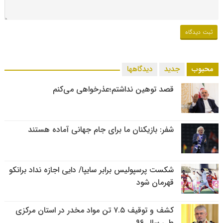
محبوب
جدید
دیدگاهها
قصد توهین نداشتم؛عذرخواهی می‌کنم
شفر: بازیکنان ما برای جام جهانی آماده هستند
شکست پرسپولیس برابر سایپا/ دایی اجازه نداد برانکو
قهرمان شود
کشف و توقیف ۷.۵ تن مواد مخدر در استان مرکزی
طی سال ۹۶