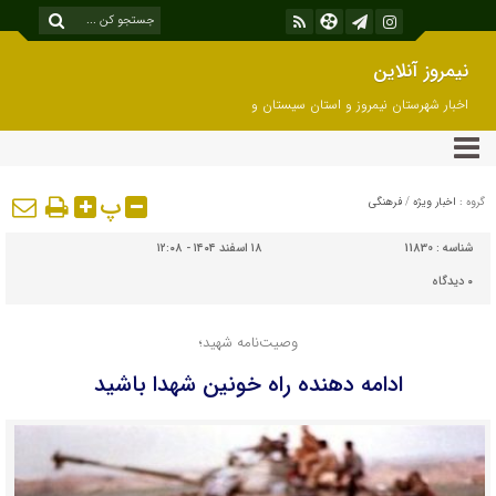
نیمروز آنلاین
اخبار شهرستان نیمروز و استان سیستان و
بلوچستان
پ
گروه :
اخبار ویژه
/
فرهنگی
شناسه :
11830
۱۸ اسفند ۱۴۰۴ - ۱۲:۰۸
۰
دیدگاه
وصیت‌نامه شهید؛
ادامه دهنده راه خونین شهدا باشید