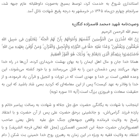
استانداری شروع به خدمت کرد، توسط بسیج به‌صورت داوطلبانه عازم جبهه شد،
سرانجام چهارم دی‌ماه ۱۳۶۵ در خرمشهر به درجه رفیع شهادت نائل آمد.
وصیت‌نامه شهید «محمد قاسم‎زاده کنگان»
بسم الله الرحمن الرحیم
إِنَّ اللَّهَ اشْتَرَىٰ مِنَ الْمُؤْمِنِینَ أَنْفُسَهُمْ وَأَمْوَالَهُمْ بِأَنَّ لَهُمُ الْجَنَّهَ ۚ یُقَاتِلُونَ فِی سَبِیلِ اللَّهِ
فَیَقْتُلُونَ وَیُقْتَلُونَ ۖ وَعْدًا عَلَیْهِ حَقًّا فِی التَّوْرَاهِ وَالْإِنْجِیلِ وَالْقُرْآنِ ۚ وَمَنْ أَوْفَىٰ بِعَهْدِهِ مِنَ اللَّهِ ۚ
فَاسْتَبْشِرُوا بِبَیْعِکُمُ الَّذِی بَایَعْتُمْ بِهِ ۚ وَذَٰلِکَ هُوَ الْفَوْزُ الْعَظِیمُ
همانا خدا جان و مال اهل ایمان را به بهای بهشت خریداری کرده، آن‌ها در راه خدا
جهاد می‌کنند پس دشمنان دین را به قتل می‌رسانند و یا خود کشته می‌شوند، این
وعده قطعی است بر خدا و عهدی است که در تورات و انجیل و قرآن یاد فرموده، و از
خدا با وفاتر به عهد کیست؟ پس از این معامله‌ای که کردید بسی شاد باشید که این به
حقیقت سعادت و فیروزی بزرگ است.(آیه ۱۱۱ سوره توبه)
اینجانب با شهادت به یگانگی‌ حضرت حق جل جلاله و شهادت به رسالت پیامبر خاتم و
یازده فرزند گرامی‌اش، و جانشینی‌ برحق حضرت علی‌ پس از آن حضرت و با اعتقاد
راسخ به ولایت فرمانده واقعی‌ جبهه‌های‌ جنگ حق علیه باطل یعنی‌ صاحب
العصروالزمان حضرت حجۀ ابن الحسن العسکری‌ (عجل الله تعالی فرجه الشریف) و با
اعتقاد به ولایت فقیه به ویژه در این زمان به رهبری‌ روح خدا خمینی‌ بت شکن ( دام