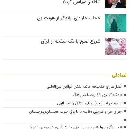
شغله را سیاسی کردند
حجاب جلوه‌ای ماندگار از هویت زن
شروع صبح با یک صفحه از قرآن
تصادفی
فعال‌سازی مکانیسم ماشه نقض قوانین بین‌المللی
علمک گذاری ۴۶ روستا در زهک
حضرت رقیه (س) تجلی عشق و صبر الهی
اجرای طرح ضربتی مقابله با قاچاق چوب سیستان‌وبلوچستان
همبستگی جوامع محلی و تمایل به همکاری در مسیر خدمت