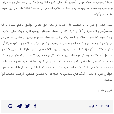
عزه) در غیاب حضرت مهدی‌ (عجل الله تعالی فرجه الشریف) نکاتی‌ را به عنوان سفارش
و توصیه به مردم مقاوم، صبور و حافظ انقلاب اسلامی‌ و ادامه دهنده راه خونین شهدا
متذکر می‌‌گردم.
بنده حقیر و سر تا پا تقصیر با رحمت واسعه حق تعالی‌ توفیق یافتم سپاه بزرگ
محمد(صلی الله علیه و آله) را درک کنم و همراه سربازان پیامبر اکرم جهت ادای‌ تکلیف
جهاد علیه دشمنان اسلام و انسانیت راهی‌ جبهه‌ها شدم و پس از مدتی‌ حضور در
جبهه در کنار جوانان پاک مخلص و شجاع بسیجی‌ درس ایثار، اخلاص و عشق و بندگی‌
حق آموختم و اگر حق تعالی‌ مرا بپذیرد از این دانشگاه بی‌ نظیر فارغ التحصیل شده و
حاصل آموخته هایم توصیه های‌ زیر است: اکنون که قریب ۷ سال از شروع این جنگ
نابرابر و تحمیلی با دنیای‌ کفر علیه اسلام عزیز می‌‌گذرد. حقانیت و مظلومیت ما بر
دوست و دشمن آشکار شده است و لذا بر ماست که کما فی‌ السابق با ادامه حضور
جوانان عزیز و ارسال کمک‌های‌ مردمی‌ به جبهه‌ها به دشمن عفلقی فرصت تجدید قوا
ندهیم.
انتهای خبر/
اشتراک گذاری :