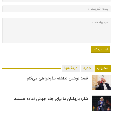
محبوب
جدید
دیدگاهها
قصد توهین نداشتم؛عذرخواهی می‌کنم
شفر: بازیکنان ما برای جام جهانی آماده هستند