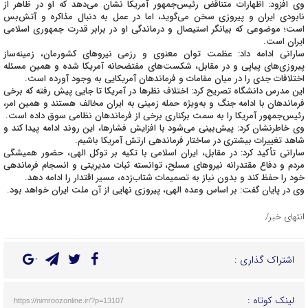
وی افزود: اظهارات متناقض رئیس‌جمهور آمریکا نشان می‌دهد که او در ظاهر از
نابودی ایران و پیروزی سخن می‌گوید، اما در عمل به دنبال مذاکره و آتش‌بس
است؛ موضوعی که بیانگر استیصال و درماندگی او در برابر قدرت جمهوری اسلامی
ایران است.
سارانی ادامه داد: عظمت توان معنوی و رزمی نیروهای کشورمان، زمینه‌ساز
پیروزی‌های پیاپی و در مقابل، شکست‌های مفتضحانه آمریکا شده و همین مسئله
اختلافات جدی را در میان مقامات و فرماندهان آمریکایی به وجود آورده است.
این مدرس دانشگاه تصریح کرد: اختلاف نظرها در آمریکا تا جایی پیش رفته که برخی
فرماندهان با ادامه جنگ و به‌ویژه حمله زمینی به ایران مخالف هستند و همین امر،
رئیس‌جمهور آمریکا را به سمت برکناری برخی از فرماندهان نظامی سوق داده است.
وی خاطرنشان کرد: پیش‌بینی می‌شود با افزایش فشارها، این روند ادامه پیدا کند و
شاهد تغییرات بیشتری در ساختار فرماندهی ارتش آمریکا باشیم.
سارانی تأکید کرد: در مقابل، ایران اسلامی با تکیه بر توکل الهی، حضور همیشگی
مردم و دفاع مقتدرانه نیروهای مسلح، توانسته ثبات مدیریتی و انسجام فرماندهی
خود را حفظ کند و بدون نیاز به تصمیمات شتاب‌زده، مسیر اقتدار را ادامه دهد.
وی در پایان گفت: بر اساس وعده الهی، پیروزی نهایی از آن ملت ایران خواهد بود.
انتهای خبر/
اشتراک گذاری :
لینک کوتاه :
https://nimroozonline.ir/?p=13107