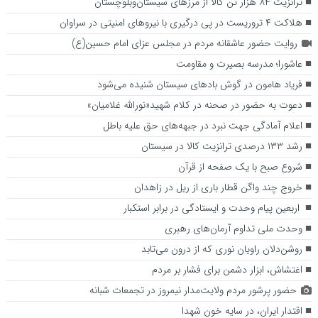
ترانزیت ۸۴ هزار تن کالا از مرزهای سیستان‌وبلوچستان
هلاکت ۴ تروریست در پی درگیری با نیروهای امنیتی در سراوان
روایت حضور عاشقانه مردم در مجلس عزای امام حسین(ع)
عاشورا؛ مدرسه بصیرت و مقاومت
فریاد هامون در گوش بادهای سیستان شنیده می‌شود
دعوت به حضور در صحنه در کلام شهید«نورالله غلامیان»
اعلام آمادگی جهت نبرد در جبهه‌های حق علیه باطل
رشد ۱۳۳ درصدی ترانزیت کالا در سیستان
شروع صبح با یک صفحه از قرآن
خروج چند واگن قطار باری از ریل در زاهدان
اربعین پیام وحدت و ایستادگی در برابر استکبار
وحدت ملی تداوم آرمان‌های رهبری
روشن‌دلان راویان نوری که از درون می‌تابد
اغتشاش، ابزار دشمن برای فشار بر مردم
حضور پرشور مردم ولایت‌مدار نیمروز در تجمعات شبانه
اقتدار ایران، در سایه خون شهدا