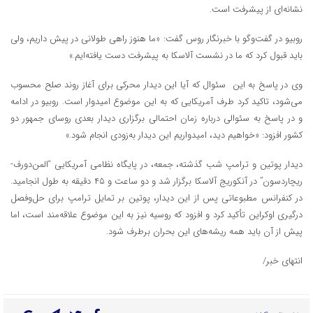
نشانه‌ای از پیشرفت است.
روبیو در گفت‌وگو با خبرنگار روس گفت: «ما هنوز راهی طولانی در پیش داریم، ولی
باید قبول کرد که ما در نشست آلاسکا به پیشرفت دست یافته‌ایم.»
وی در پاسخ به این سئوال که آیا این دیدار محرکی برای آغاز روند صلح محسوب
می‌شود، تاکید کرد طرف آمریکایی که به این موضوع امیدوار است. روبیو در ادامه
و در پاسخ به سئوالی درباره زمان احتمالی برگزاری دیدار بعدی روسای جمهور دو
کشور افزود: «خواهیم دید، امیدواریم این دیدار به‌زودی انجام شود.»
دیدار پوتین و ترامپ شب گذشته، جمعه، در پایگاه نظامی آمریکایی “المن‌دورف-
ریچاردسون” در آنکوریج آلاسکا برگزار شد و دو ساعت و ۴۵ دقیقه به طول انجامید.
در کنفرانس مطبوعاتی پس از این دیدار، پوتین بر تمایل ترامپ برای حل‌وفصل
درگیری اوکراین تأکید کرد و افزود که روسیه نیز به این موضوع علاقه‌مند است، اما
پیش از آن باید همه ریشه‌های این بحران برطرف شود.
انتهای خبر/