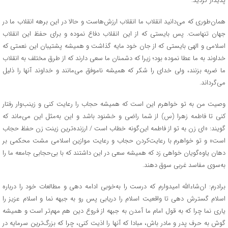
پدیدار گردید.
همان‌طوری که می‌دانید انقلاب ما انقلاب ارزش‌هاست و حالا در این برهه انقلاب ما در
جهان تنهاست. پس بایستی که از این انقلاب دفاع نموده و برای حفظ این انقلاب
اسلامی و الهی بایستی که از جان خود مایه گذاشت و همیشه پشتیبان این نعمتی که
خداوند به ما عطا نموده بود؛ زیرا که دشمنان ما سعی دارند که از طرق مختلف به انقلاب
ما ضربه بزنند، ولی خدای را شکر که همیشه ناموفق می‌مانند و خداوند آنها را ذلیل
می‌گرداند.
وصیت من به تو خواهرم این است که همیشه حجاب را رعایت کنی و زینب‌وار رفتار
کنی تا فاطمه زهرا (س) از شما راضی و خشنود باشد و این به‌مثل این می‌ماند که
گویند: «ای زن به تو از فاطمه این‌گونه خطاب است / ارزنده‌ترین زینت زن حفظ حجاب
است» و تو خواهرم با رعایت‌کردن حجاب و رعایت موازین اسلامی مشت محکمی بر
دهان یاوه‌گویان خواهی زد که همیشه سعی در این داشتند که با بی‌حجابی جامعه ما را
به‌سوی مفاسد غربی سوق دهند.
برادرم: ان‌شاءالله امیدوارم که درست را به‌خوبی ادامه دهی و مطالعات خود را درباره
اسلام گسترش دهی تا واقعیت اسلام را دریابی پس رو به جبهه نما و اسلام عزیز را
یاری نما چرا که به قول امام ما آمدن به جبهه از فروع دین هم مهم‌تر است و همیشه
گوش به حرف پدر و مادر باش، مبادا که آنها را اذیت کنی، چرا که بزرگ‌ترین سرمایه در