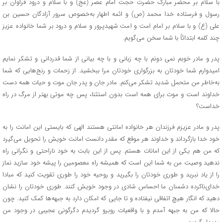
با سلام بر محضر مبارک حضرت حجت امام عصر (عج) و با سلام و درود فراوان بر
رسول و فرستاده خدا محمد (ص) و ائمه اطهار به‌خصوص سرور آزادگان حسین بن
علی (ع) و با سلام بر امام امت و امت شهیدپرور و سلام و درود بر شما خانواده عزیز
چند کلمه ابتدائاً با شما سخن می‌گویم.
پدر و مادر خوبم نمی دونم با چه زبانی و با چه بیانی از شما قدردانی و تشکر نمایم
امیدوارم شما خودتان به بزرگواری خودتان مرا ببخشید. از زحمات و رنج‌هایی که شما
به‌خاطر من متحمل شدید تشکر می‌کنم. مادر جان و پدر جان موت و حیات همه دست
خداوند است و موت برای همه است بدون استثنا، پس چه موتی بهتر از مرگ در راه
خداست؟
پدر و مادر عزیزم فرزندان هر خانواده امانتی هستند الهی که بایستی این امانت را به
خود خدا بازگرداند و خداوند هر موقع که مقدر دانست امانت خویش را تحویل می‌گیرد
که من هم یکی از این امانات هستم. پس از این بابت به خود ناراحتی و نگرانی راه
ندهید وصیت من به شما این است که همیشه راه معصومین را پیشه خود سازید نماز
را از یاد نبرید و طوری خودتان را بگیرید و روحیه خود را طوری تقویت کنید که مبادا
خدای‌ناکرده دشمنان ما احساس شادی در وجود خویش کنند. طوری خودتان را نشان
دهید که انگار هیچ اتفاقی نیفتاده و تا جایی که امکان دارد به جبهه‌ها کمک کنید. چون
حالا که من به جبهه آمدم و با واقعیات روبرو گردیدم دگرگونی عجیبی در وجود من