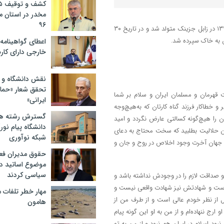
مخدر در استان 
۹۶
به گزارش پایگاه خبری تحلیلی «خبر نیمروز»، شهید حسین نارویی در سال ۱۳۴۸ در زابل جزینک متولد شد و در تاریخ ۳۰
اعطای گواهینامه ر
خارجی دارای کار
نقش دانشگاه و ن
تحقق شعار «حمای
ت قهرمان و مسلمان ایران و سلام بر شما
ایرانی»
خطاکار فرزند گناه کارتان که به‌هیچ‌وجه
گسترش رشته ها
ان را هیچ‌گونه کسالتی عارض نگردد و امید
دانشگاه پیام نور/
یان حلالیت بطلبید که سخت محتاج به دعای
شبکه نوآوری
به جهان آخرت وجود اخلاص در روح و جان و
حقوق مدیران فعل
موضوع اساتید دو
سیاسی کردند
و صداقت لازم را در وجودش نداشته باشد و
هیچ است و شهادتش نیز شهادت واقعی نیست و
مهار خطر تلفات م
ل از نظر خودم عالی است و از طرف من از
هامون
ارج ننهاده‌ام و از من به او این گونه پیام
نبود اسلام در ایران هم نبود و از من به تو