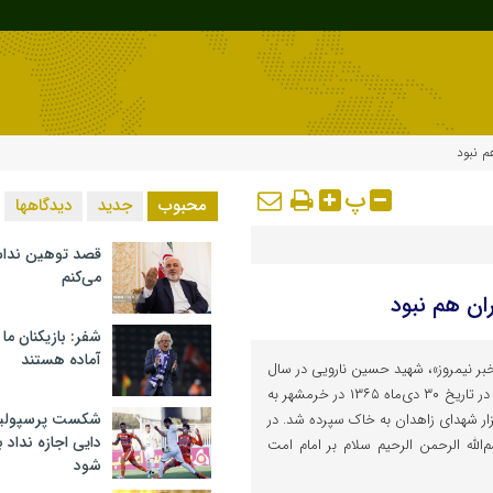
م نبود
پ
محبوب
جدید
دیدگاهها
قصد توهین ندا
می‌کنم
ران هم نبود
شفر: بازیکنان ما
آماده هستند
بر نیمروز»، شهید حسین نارویی در سال
۱۳۴۸ در زابل جزینک متولد شد و در تاریخ ۳۰ دی‌ماه ۱۳۶۵ در خرمشهر به
شکست پرسپولیس 
ر شهدای زاهدان به خاک سپرده شد. در
دایی اجازه نداد ب
لله الرحمن الرحیم سلام بر امام امت
شود