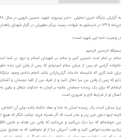
دی‌ماه ۱۳۶۵ در خرمشهر به شهادت رسید، پیکر مطهرش در گلزار شهدای زاهدان به خاک سپرده شد.
در وصیت نامه این شهید است؛
بسم‌الله الرحمن الرحیم
سلام بر امام امت خمینی کبیر و سلام بر شهیدان اسلام و درود بر شما ام
خانواده گرامی ام پس از عرض سلام امیدوارم که پس از رفتن این بنده حقیر و 
برای شما کاری که شایسته خدمات گران‌بارتان باشد انجام ندادم، وجود مبارکت
دارم که پس از رفتن من مرا حلال کنید و از طرف من از کلیه دوستان و آشنا
ایشانم که برای یک رزمنده مسلمان علاوه بر ایمان به خداوند متعال و یقین 
اعمال او از شرایط لازم و ضروری است.
زیرا ممکن است یک رزمنده ایمان به خدا و معاد داشته باشد؛ ولی آن اخلاص 
لازمه اینها دعای خیر پدر و مادر است که اگر همراه فرزند نباشد، انگار که 
من خوشحالم که مرا درک می‌کنید و می‌دانید که رفتن من هدف و غایتی لااق
برادرم معذرت‌خواهی کنید و طلب آمرزش مرا از او بخواهید که به نصایح عزیز او 
است که راه مرا ادامه دهد و قدر این انقلاب را بداند که اگر این انقلاب اسلامی 