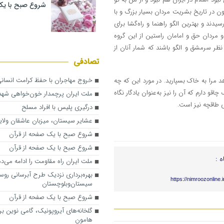
شروع صبح با یک
 در تاریخ بشریت مردان بسیار بزرگ و با
ند و بهترین الگو راهنما و راه‌گشا برای
و مردان حق و امامان راستین از این گروه
 نظر سرمشق و الگو باشند که شمار آنان از
تصادفی
خروج مهاجران با حفظ کرامت انسانی
 مرا به خاک بسپارید. در مورد این که چه
و دارم که آن را نیز به‌عنوان یادگار نگاه
ملت ایران پرچمدار خون‌خواهی شهدا
ی طاقچه نیز است.
درگیری پلیس با افراد مسلح
عشایر سیستان، میزبان عاشقان ولا
شروع صبح با یک صفحه از قرآن
شروع صبح با یک صفحه از قرآن
ه :
ملت ایران راه مقاومت را ادامه می‌د
بهره‌برداری نزدیک طرح آبرسانی روس
https://nimroozonline.
سیستان‌وبلوچستان
شروع صبح با یک صفحه از قرآن
گلخانه‌های آیروپونیک، گامی نوین ب
هامون