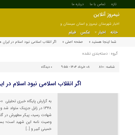
تازه
تماس با ما
درباره ما
نیمروز آنلاین
اخبار شهرستان نیمروز و استان سیستان و
بلوچستان
خانه
اخبار
عکس
فیلم
شما اینجا هستید »
صفحه اصلی »
اگر انقلاب اسلامی نبود اسلام در ایران ه
گروه : دسته‌بندی نشده
شناسه :
810
۰۸ خرداد ۱۴۰۴ - ۹:۵۵
۰
دیدگاه
اگر انقلاب اسلامی نبود اسلام در ای
به گزارش پایگاه خبری تحلیلی «خ
شهادت رسید، پیکر مطهرش در گلزا
وصیت نامه این شهید است؛ بسم‌ا
خمینی کبیر و […]