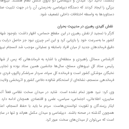
بکشند، تأکید کرد: میدان و دیپلماسی دو بازوی مکمل نظام هستند. نیروهای 
بزرگی را ایجاد کردند که دستگاه دیپلماسی به‌درستی آن را در جهت تثبیت صل
دستاوردها به واسطه اختلافات داخلی تضعیف شود.
نقش کلیدی رهبری در مدیریت بحران
کارگر با تمجید از نقش رهبری در این مقطع حساس، اظهار داشت: باوجود شهاد
کشور ما به‌سرعت خود را بازیابی کرد و این امر چیزی نبود جز حاصل درایت 
دقیق فرماندهان جدید از میان افراد باسابقه و عملیاتی موجب شد انسجام ن
کارشناس مسائل راهبردی و منطقه‌ای با اشاره به فرماندهانی که پس از ش
رئیس ستاد کل نیروهای مسلح، سال‌ها جانشین همین ستاد بوده و تجارب لاز
نخبگان موشکی کشور است و فرمانده کل سپاه، سردار سرلشکر پاکپور، فردی جن
فرماندهی منسجم، نشانه‌ای از استحکام شالوده دفاعی کشور و اثربخشی ولایت‌
وی کرد: نبرد هنوز تمام نشده است. شاید در میدان سخت نظامی فعلاً آتش
سایبری، اطلاعاتی، اجتماعی، سیاسی، علمی و اقتصادی همچنان ادامه دارد. ر
ایثار رزمندگان و تقویت توانمندی‌هاست. مردم ما باید با حفظ انسجام، اعت
همچون گذشته در صحنه باشند. دیپلماسی و میدان مکمل هم‌اند و تنها در س
است که می‌توان از میدان‌های سخت عبور کرد.