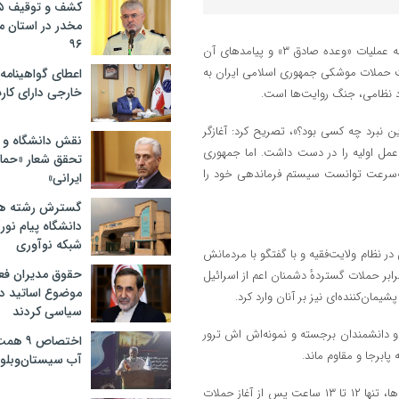
مخدر در استان 
۹۶
به گزارش گروه سیاسی پایگاه خبری تحلیلی «خبر نیمروز»علی کارگر با اشاره به عملیات «وعده صادق ۳» و پیامدهای آن
هیونیستی بیان کرد: عملیات وعده صادق ۳ پس از بیش از ۲۰ نوبت حملات موشکی جمهوری اسلامی ایران به
اعطای گواهینامه ر
خارجی دارای کار
رد نظامی، جنگ روایت‌ها است.
 نبرد چه کسی بود؟»، تصریح کرد: آغازگر
نقش دانشگاه و ن
ر عمل اولیه را در دست داشت. اما جمهوری
تحقق شعار «حمای
، به‌سرعت توانست سیستم فرماندهی خود را
ایرانی»
گسترش رشته ها
دانشگاه پیام نور/
شبکه نوآوری
در نظام ولایت‌فقیه و با گفتگو با مردمانش
حقوق مدیران فعل
ابر حملات گستردهٔ دشمنان اعم از اسرائیل
موضوع اساتید دو
مان‌کننده‌ای نیز بر آنان وارد کرد.
سیاسی کردند
لا و دانشمندان برجسته و نمونه‌اش اش ترور
اختصاص
پابرجا و مقاوم ماند.
آب سیستان‌وبلو
کارشناس مسائل راهبردی و منطقه‌ای افزود: پاسخ ایران به تجاوز صهیونیست‌ها، تنها ۱۲ تا ۱۳ ساعت پس از آغاز حملات