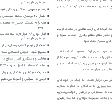
نظامی ما با جان‌فشانی و ایثار، سرمایه
سیستان‌وبلوچستان
ح و مدیریت صحنه به کار گرفت. نباید این
به‌نظام جمهوری اسلامی وفادار باشید
اتصال ۴۵ روستای منطقه سیستان به شبکه گاز
همه را به تمسک جستن به معصومی
می‌کنم
ت فرماندهان ارشد نظامی در ساعات اولیه،
فعال بودن ۲۶ هزار کارت مبادلات م
و تدبیر مقام معظم رهبری. انتخاب سریع و
سیستان‌وبلوچستان
یروهای مسلح حفظ شود.
دست از رهبری انقلاب برندارید و او را
هادت فرماندهان ارشد منصوب شدند، گفت:
تشییع شهدا؛ خیزش اجتماعی ملت
م را داراست. فرمانده نیروی هوافضا از
هلاکت و دستگیری اشرار مسلح در ای
گ‌آزموده در نیروی زمینی سپاه است. این
انعقاد تفاهم‌نامه تکمیل مدرسه ۱۲ کلاسه فردوسی زابل
فقیه در بحران‌ها است.
حمایت معیشتی و اشتغال‌زایی برای 
درسی به اسرائیل و آمریکا می‌دهیم که
‌بس برقرار باشد، اما جنگ در حوزه‌های
مز پیروزی ما در اتکال به خداوند متعال،
ماد به مسئولان و پرهیز از دوقطبی‌سازی،
ایه وحدت، مدیریت جهادی و هدایت رهبری