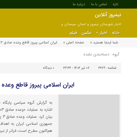
تازه
تماس با ما
درباره ما
نیمروز آنلاین
اخبار شهرستان نیمروز و استان سیستان و
بلوچستان
خانه
اخبار
عکس
فیلم
شما اینجا هستید »
صفحه اصلی »
ایران اسلامی پیروز قاطع وعده صادق ۳
گروه : دسته‌بندی نشده
شناسه :
3269
۰۷ تیر ۱۴۰۴ - ۲۳:۴۴
۰
دیدگاه
ایران اسلامی پیروز قاطع وعده 
به گزارش گروه سیاسی پایگاه خب
اش
جمهوری اسلامی ایران به اهداف 
هم‌اکنون مطرح است، فراتر از نبرد