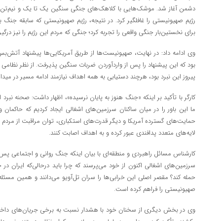
دشمن آغاز شد. موشک‌هایی با کلاهک‌های جنگی سنگین یک تا یک و نیم‌تن ب
رژیم صهیونیستی را غافلگیر کرد. در نتیجه، رژیم صهیونیستی که سابقه جنگ با
برای نخستین‌بار جنگی واقعی را تجربه کرد؛ جنگی که مردم این رژیم را نیز درگ
وی ادامه داد: در نهایت، صهیونیست‌ها از طریق آمریکایی‌ها پیشنهاد آتش‌ب
بود که این پیشنهاد را پس از واردآوردن ضربات سنگین پذیرفت. از نظر نظامی 
پیروز این نبرد بود، هرچند دستیابی به همه اهداف نیازمند ادامه مسیر در مید
کارگر با تأکید بر اینکه «جنگ هنوز به پایان نرسیده»، اظهار داشت: صحنه نبر
ما این باور را در میان ساکنان سرزمین‌های اشغالی ایجاد کردیم که حاکمان
حمایت‌های گسترده آمریکا و دیگر قدرت‌های استکباری، توان مراقبت از مردم خو
لایه‌های متعدد پدافندی عبور کرده و به اهداف اصابت کنند.
کارشناس مسائل راهبردی و منطقه‌ای با بیان اینکه جنگ روانی و اجتماعی پس ا
سرزمین‌های اشغالی اکنون از خود می‌پرسند که چرا باید درحالی‌که ایران در 
حمله کند؟ مقصر اصلی این خرابی‌ها را سران تل‌آویو می‌دانند و همین مسئله 
صهیونیستی را فراهم کرده است.
وی در بخش دیگری از سخنان خود با هشدار نسبت به برخی جریان‌های داخل