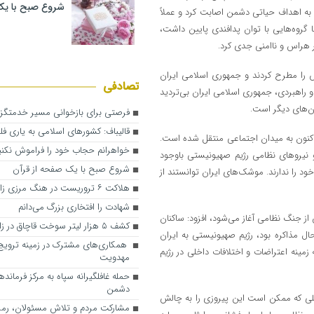
شروع صبح با یک
ه اهداف حیاتی دشمن اصابت کرد و عملاً
 گروه‌هایی با توان پدافندی پایین داشت،
یر هراس و ناامنی جدی کرد.
س را مطرح کردند و جمهوری اسلامی ایران
تصادفی
و راهبردی، جمهوری اسلامی ایران بی‌تردید
ان‌های دیگر است.
فرصتی برای بازخوانی مسیر خدمتگزا
قالیباف: کشورهای اسلامی به یاری ف
د اکنون به میدان اجتماعی منتقل شده است.
خواهرانم حجاب خود را فراموش نکنی
 و نیروهای نظامی رژیم صهیونیستی باوجود
شروع صبح با یک صفحه از قرآن
د را ندارند. موشک‌های ایران توانستند از
هلاکت ۶ تروریست در هنگ مرزی زابل
شهادت را افتخاری بزرگ می‌دانم
ز جنگ نظامی آغاز می‌شود، افزود: ساکنان
کشف ۵ هزار لیتر سوخت قاچاق در زابل
حال مذاکره بود، رژیم صهیونیستی به ایران
همکاری‌های مشترک در زمینه ترویج 
زمینه اعتراضات و اختلافات داخلی در رژیم
مهدویت
حمله غافلگیرانه سپاه به مرکز فرماند
دشمن
ی که ممکن است این پیروزی را به چالش
مشارکت مردم و تلاش مسئولان، رم