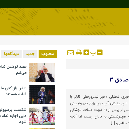
پ
محبوب
جدید
دیدگاهها
قصد توهین ندا
می‌کنم
صادق ۳
شفر: بازیکنان ما
آماده هستند
ری تحلیلی «خبر نیمروز»علی کارگر با
اره به عملیات «وعده صادق ۳» و پیامدهای آن برای رژیم صهیونیستی
شکست پرسپولیس 
بیان کرد: عملیات وعده صادق ۳ پس از بیش از ۲۰ نوبت حملات موشکی
دایی اجازه نداد ب
صهیونیستی به پایان رسید، اما آنچه
شود
 نظامی، […]