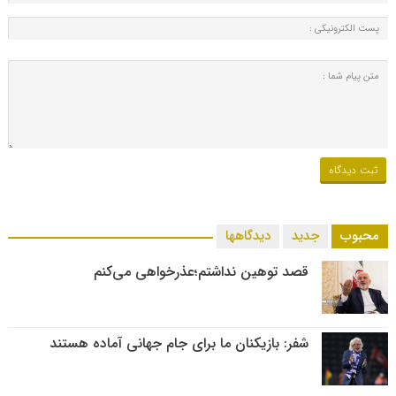
محبوب
جدید
دیدگاهها
قصد توهین نداشتم؛عذرخواهی می‌کنم
شفر: بازیکنان ما برای جام جهانی آماده هستند