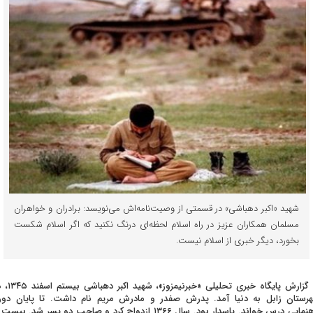
شهید «اکبر دهباشی» در قسمتی از وصیت‌نامه‌اش می‌نویسد: برادران و خواهران
مسلمان همکاران عزیز در راه اسلام لحظه‌ای درنگ نکنید که اگر اسلام شکست
بخورد، دیگر خبری از اسلام نیست.
به گزارش پایگاه خبری تحلیلی «خبرنیمزوز»، 
رستان زابل به دنیا آمد. پدرش صفدر و مادرش مریم نام داشت. تا پایان دور
راهنمایی درس خواند. پاسدار بود. سال ۱۳۶۶ ازدواج کرد و صاحب دو پسر شد. بیس