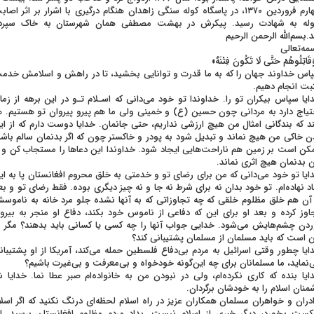
چهارم فروردین ۱۳۷۰، در پاسگاه کوله سنگی زاهدان هنگام درگیری با اشرار بر اثر اصا
وله به شهادت رسید. پیکرش در بهشت مصطفی همان شهرستان به خاک سپرد
.بسم‌الله الرحمن الرحیم
مه‌تعالی
قَاتِلُوهُمْ حَتَّی لَا تَکُونَ فِتْنَهٌ»
اس خداوند جهان را که به ما قدرت و توانایی بخشید، تا در راهش و اسلامش خدم
بت انجام دهیم.
ایا سپاس بیکران تو را. خداوندا تو خود می‌دانی که اسـلام تـو در این برهه از زما
تیاج دارد به مردانی چون حسین (ع) و خمینی ولی ما هم پیرو پیروان تو هستیم. ه
د که بندگانی امثال من هیچ ارزشی نداریم، حتی جانمان. خدایا دوست دارم که از ای
ن خاکی من هیچ نماند و تبدیل شود به پودر و خاکستر چون که اگر بدنمان سالم باشد
کن است بر زمین هم ناراحت‌هایی ایجاد شود. خداوندا این دعاها را مستجاب کن و ا
ن بدنمان هیچ اثری نماند.
ایا تو خود می‌دانی که من برای رضای تو و خدمتی به خلق محروم افغانستان پا به ای
اد نهاده‌ام. تو خود بدان نه برای شرط نه جا و نه چیز دیگری بوده. فقط رضای تو و بع
 آن هم خلق مظلوم خلقی که چه تجاوزاتی که به آنها نشده جلو مرد خانه به ناموس
اوز کرده و بعد او برای این که دفاعی از ناموس خود بکند، دفاع او منجر به بیرو
ردن چشم‌هایش می‌شود. خدایی جواب آنها را چه کسی یا کسانی باید بدهند؟ مگر ن
ن است که باید مسلمان از مسلمان پشتیبانی کند؟
ایا چطور وقتی اسرائیل به مردم بی‌دفاع فلسطین حمله می‌کند، آمریکا از او پشتیبان
‌نماید، ما مسلمانان برای چه این‌گونه خودخواه و بی‌معرفت و بی‌غیرت باشیم؟
ایا بنده که کاری نکرده‌ام، ولی در نبودن من به خانواده‌ام صبر عطا نما. خدایا ش
منان اسلام را به خودشان برگردان.
ادران و خواهران مسلمان همکاران عزیز در راه اسلام لحظه‌ای درنگ نکنید که اگر اسلا
ست بخورد، دیگر خبری از اسلام نیست. بداد مردم مظلوم افغانستان برسید. ا