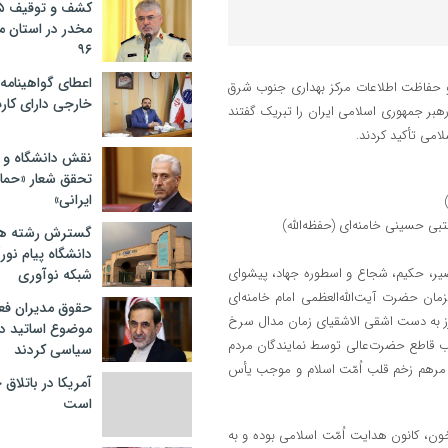
مخدر در استان 
۹۶
اعطای گواهینامه ر
 و حفاظت اطلاعات مرکز بهداری جنوب شرق
خارجی دارای کار
 رهبر جمهوری اسلامی ایران را تبریک گفتند
امی تأکید کردند.
نقش دانشگاه و ن
تحقق شعار «حمای
ایرانی»
بی حسینی خامنه‌ای (حفظه‌الله)
گسترش رشته ها
دانشگاه پیام نور/
یر، حکیم، شجاع و اسطوره جهاد، پیشوای
شبکه نوآوری
ان حضرت آیت‌الله‌العظمی امام خامنه‌ای
حقوق مدیران فعل
عزز به دست اشقی الاشقیای زمان مدال سرخ
موضوع اساتید دو
اب قاطع حضرت‌عالی توسط نمایندگان مردم
سیاسی کردند
مرهم زخم قلب اُمّت اسلام و موجب یأس
آمریکا در باتلاق
است
ن، کانون هدایت اُمّت اسلامی بوده و به