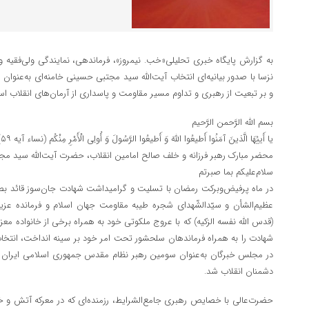
به گزارش پایگاه خبری تحلیلی«خب. نیمروز»، فرماندهی، نمایندگی ولی‌فقیه
نزسا با صدور بیانیه‌ای انتخاب آیت‌الله سید مجتبی حسینی خامنه‌ای به‌عنوان
و بر تبعیت از رهبری و تداوم مسیر مقاومت و پاسداری از آرمان‌های انقلاب اسل
بسم الله الرَّحمن الرَّحیم
یا أَییُهَا الَّذینَ آمَنُوا أَطیعُوا اللَّهَ وَ أَطیعُوا الرَّسُولَ وَ أُولِی الْأَمْرِ مِنْکُم (نساء آیه ۵۹)
محضر مبارک رهبر فرزانه و خلف صالح امامین انقلاب، حضرت آیت‌الله سید مجت
سلام‌علیکم بما صبرتم
در ماه پرفیض‌وبرکت رمضان با تسلیت و گرامیداشت شهادت جان‌سوز قائد بص
عظیم‌الشأن و سیّدالشّهدای شجره طیبه مقاومت جهان اسلام و فرمانده عزیزم
(قدس الله نفسه الزکیه) که با عروج ملکوتی خود به همراه برخی از خانواده م
شهادت را به همراه فرماندهان سلحشور تحت امر خود بر سینه انداخت، انتخ
در مجلس خبرگان به‌عنوان سومین رهبر نظام مقدس جمهوری اسلامی ایران 
دشمنان انقلاب شد.
حضرت‌عالی با خصایص رهبری جامع‌الشرایط، رزمنده‌ای که در معرکه آتش و خو