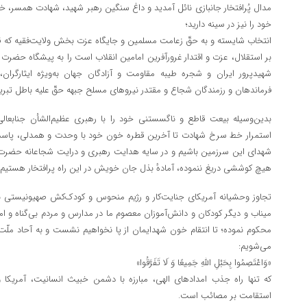
مدال پُرافتخار جانبازی نائل آمدید و داغ سنگین رهبر شهید، شهادت همسر، خ
خود را نیز در سینه دارید؛
انتخاب شایسته و به حقّ زعامت مسلمین و جایگاه عزت بخش ولایت‌فقیه که قر
بر استقلال، عزت و اقتدار غرورآفرین امامین انقلاب است را به پیشگاه حضرت 
شهیدپرور ایران و شجره طیبه مقاومت و آزادگان جهان به‌ویژه ایثارگران
فرماندهان و رزمندگان شجاع و مقتدر نیروهای مسلح جبهه حقّ علیه باطل تبر
بدین‌وسیله بیعت قاطع و ناگسستنی خود را با رهبری عظیم‌الشأن جنابعالی
استمرار خط سرخ شهادت تا آخرین قطره خون خود با وحدت و همدلی، پاسدار 
شهدای این سرزمین باشیم و در سایه هدایت رهبری و درایت شجاعانه حضرت‌عا
هیچ کوششی دریغ ننموده، آمادهٔ بذل جان خویش در این راه پرافتخار هستیم.
تجاوز وحشیانه آمریکای جنایت‌کار و رژیم منحوس و کودک‌کش صهیونیستی به
میناب و دیگر کودکان و دانش‌آموزان معصوم ما در مدارس و مردم بی‌گناه و اما
محکوم نموده؛ تا انتقام خون شهدایمان از پا نخواهیم نشست و به آحاد ملّت
می‌شویم:
«وَاعْتَصِمُوا بِحَبْلِ اللَّهِ جَمِیعًا وَ لَا تَفَرَّقُوا»
که تنها راه جذب امدادهای الهی، مبارزه با دشمن خبیث انسانیت، آمریک
استقامت بر مصائب است.