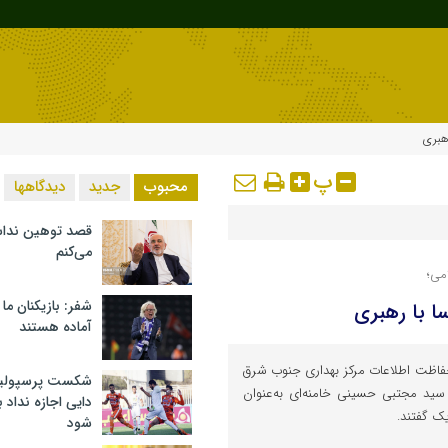
هبری
پ
محبوب
جدید
دیدگاهها
قصد توهین ندا
می‌کنم
می؛
شفر: بازیکنان ما
ا با رهبری
آماده هستند
حفاظت اطلاعات مرکز بهداری جنوب شرق
شکست پرسپولیس 
له سید مجتبی حسینی خامنه‌ای به‌عنوان
دایی اجازه نداد ب
یک گفتند.
شود