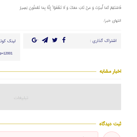
فَاسْتَقِمْ کَمَا أُمِرْتَ وَ مَنْ تَابَ مَعَکَ وَ لَا تَطْغَوْا ۚ إِنَّهُ بِمَا تَعْمَلُونَ بَصِیرٌ
انتهای خبر/
اشتراک گذاری :
لینک کوتا
/?p=12001
اخبار مشابه
ثبت دیدگاه