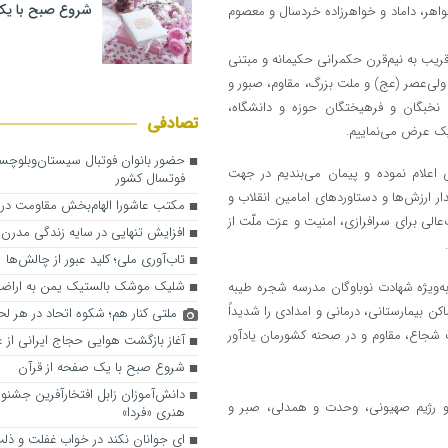
شروع صبح با یک
واهر، داماد و خواهرزاده خردسال و معصوم
یب به نیم‌قرن حکمرانی حکیمانه و مبتنی
ولی‌عصر (عج) و ملت بزرگ، مقاوم، صبور و
، نخبگان و فرهیختگان حوزه و دانشگاه،
تصادفی
یک عرض می‌نماییم.
حضور بانوان فوتبال سیستان‌وبلوچس
 اعلام نموده و پیمان می‌بندیم در جهت
فوتسال کشور
ارزش‌ها و دستاوردهای امامین انقلاب و
مکتب عاشورا الهام‌بخش مقاومت در 
لی برای سرافرازی، امنیت و عزت ملّت از
افزایش تنهایی در سایه زندگی مدرن
تاب‌آوری ملی؛ کلید عبور از چالش‌ها
شلیک موشک بالستیک یمن به اراضی
‌ویژه شهادت نوباوگان مدرسه شجره طیبه
کن بیمارستانی، درمانی و امدادی را شدیداً
ملتی کنار هم؛ شکوه اتحاد در هر ل
 شجاع، مقاوم و در صحنه کشورمان یادآور
آغاز بازگشت هوایی حجاج ایرانی از 
شروع صبح با یک صفحه از قرآن
دانش‌آموزان زابل افتخارآفرین جشنوا
ا و رژیم صهیونی، وحدت و همدلی، صبر و
هنری «فردا»
ای جوانان نکند در خواب غفلت و ذلت