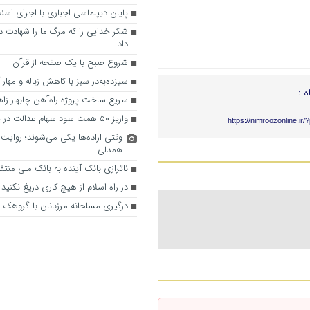
پایان دیپلماسی اجباری با اجرای اس
شکر خدایی را که مرگ ما را شهادت د
داد
شروع صبح با یک صفحه از قرآن
سیزده‌به‌در سبز با کاهش زباله و مهار
ه :
سریع ساخت پروژه راه‌آهن چابهار زا
واریز ۵۰ همت سود سهام عدالت در پایان هفته
https://nimroozonline.ir
وقتی اراده‌ها یکی می‌شوند؛ روایت 
همدلی
ناترازی بانک آینده به بانک ملی منت
در راه اسلام از هیچ کاری دریغ نکنید
درگیری مسلحانه مرزبانان با گروهک 