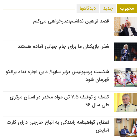
محبوب
جدید
دیدگاهها
قصد توهین نداشتم؛عذرخواهی می‌کنم
شفر: بازیکنان ما برای جام جهانی آماده هستند
شکست پرسپولیس برابر سایپا/ دایی اجازه نداد برانکو
قهرمان شود
کشف و توقیف ۷.۵ تن مواد مخدر در استان مرکزی
طی سال ۹۶
اعطای گواهینامه رانندگی به اتباع خارجی دارای کارت
آمایش