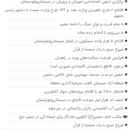
برگزاری آزمون استخدامی آموزش و پرورش در سیستان‌وبلوچستان
افتتاح ۲ طرح راهبردی وزارت نفت و ۷۲۲ طرح وزارت صمت با دستور رئیس
جمهور
با تمام ﻗﺪرت و ﺗﻮان ﺟﻨﮓ را اداﻣﻪ دﻫﯿﻢ
ما می‌رویم تا اسلام زنده بماند
افتتاح ۵ هزار واحد مسکونی در شمال سیستان‌وبلوچستان
شروع صبح با یک صفحه از قرآن
افزایش ظرفیت مراقبت‌های ویژه در زاهدان
برخورد قاطع با مفسدان اقتصادی ضروری است
حضور مردم در صحنه، مهمترین عامل ناکامی دشمن
منطقه آزاد سیستان قطب سرمایه‌گذاری منطقه
اشتغال ۲۵۰۰ نفر با افتتاح پروژه‌های جهاد کشاورزی
کشف ۱۰۱ هزار لیتر سوخت قاچاق در سیستان‌وبلوچستان
تأمین آب آشامیدنی زائران پاکستانی در میرجاوه
مکتب امام حسین(ع) الگویی ماندگار برای ایستادگی در مسیر حق
شروع صبح با یک صفحه از قرآن