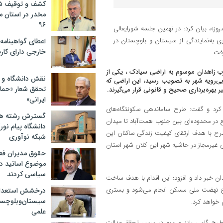
مخدر در استان 
۹۶
وز»، بیان کرد: در نهمین جلسه شورایعالی
ی به‌نمایندگی از سیستان و بلوچستان در
اعطای گواهینامه ر
خارجی دارای کار
فت.
ی حریم شهر واقع در غرب زاهدان موسوم به اراضی سیادک ، یکی از
نقش دانشگاه و ن
بی‌رویه شهر به تصویب رسید، این اراضی که
تحقق شعار «حمای
بهره‌برداری صحیح و قانونی قرار می‌گیرند.
ایرانی»
کرد و گفت: طرح ساماندهی سکونتگاه‌های
گسترش رشته ها
 شامل الحاق حدود ۸۰ هکتار از اراضی واقع در محدوده‌ای بین جنوب همت‌آباد تا میدان
دانشگاه پیام نور/
اضی موجود بود که این طرح با هدف ارتقای کیفیت زندگی ساکنان این
شبکه نوآوری
غیرمجاز در حاشیه شهر این کلان شهر استان
حقوق مدیران فعل
موضوع اساتید دو
سیاسی کردند
پرستار زاهدان خبر داد و افزود: این اقدام با هدف ساخت
ز طرح نهضت ملی مسکن انجام می‌شود و بستری
درخشش استعدا
سیستان‌وبلوچستا
خواهد کرد.
علمی
 طرح گامی بلند و مهم در مسیر تحقق عدالت