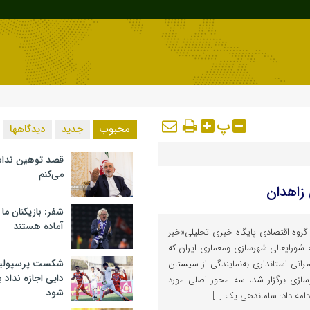
پ
محبوب
جدید
دیدگاهها
قصد توهین ندا
می‌کنم
شفر: بازیکنان ما
آماده هستند
 گروه اقتصادی پایگاه خبری تحلیلی«خبر
ه شورایعالی شهرسازی ومعماری ایران که
شکست پرسپولیس 
انی استانداری به‌نمایندگی از سیستان
دایی اجازه نداد ب
سازی برگزار شد، سه محور اصلی مورد
شود
امه داد: ساماندهی یک […]