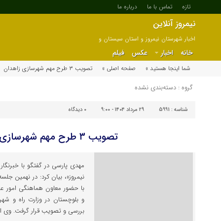
تازه
تماس با ما
درباره ما
نیمروز آنلاین
اخبار شهرستان نیمروز و استان سیستان و
بلوچستان
خانه
اخبار
عکس
فیلم
شما اینجا هستید »
صفحه اصلی »
تصویب ۳ طرح مهم شهرسازی زاهدان
گروه : دسته‌بندی نشده
شناسه :
5991
۲۹ مرداد ۱۴۰۴ - ۹:۰۰
۰
دیدگاه
تصویب ۳ طرح مهم شهرسازی زاهدان
مهدی پارسی در گفتگو با خبرنگار
نیمروز»، بیان کرد: در نهمین جلس
با حضور معاون هماهنگی امور عمر
و بلوچستان در وزارت راه و شهر
بررسی و تصویب قرار گرفت. وی اد