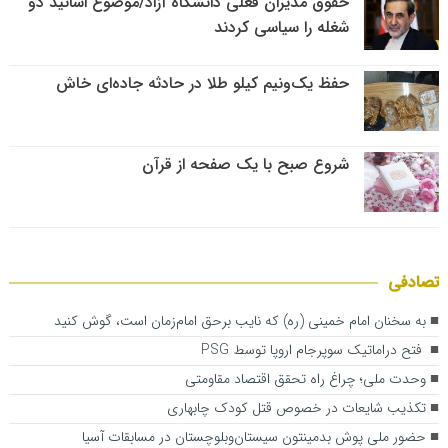
حقوق مدیران فعلی دانشگاه آزاد/موضوع اساتید دو
شغله را سیاسی کردند
حفظ یک‌ونیم کیلو طلا در حادثه جاده‌ای خاش
شروع صبح با یک صفحه از قرآن
تصادفی
به سخنان امام خمینی (ره) که نایب برحق امام‌زمان است، گوش کنید
فتح دراماتیک سوپرجام اروپا توسط PSG
وحدت ملی؛ چراغ راه تحقق اقتصاد مقاومتی
تکذیب شایعات در خصوص قتل کودک چابهاری
حضور ملی پوش بدمینتون‌ سیستان‌وبلوچستان در مسابقات آسیا