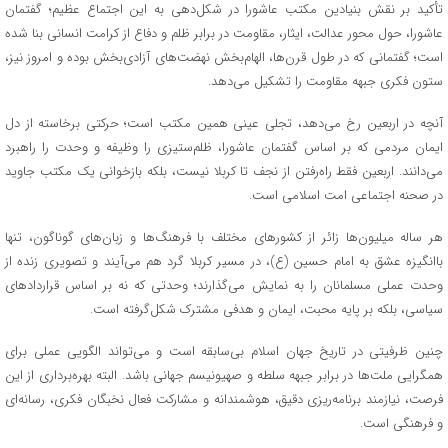
تأکید بر نقش بنیادین مکتب عاشورا در شکل‌دهی به این اجتماع عظیم؛ گفتمان
عاشورا، حول محور عدالت، ایثار، مقاومت در برابر ظلم و دفاع از کرامت انسانی بنا شده
است؛ گفتمانی که در طول قرن‌ها، الهام‌بخش نهضت‌های آزادی‌بخش بوده و امروز نیز،
ستون فکری جبهه مقاومت را تشکیل می‌دهد.
آنچه در اربعین رخ می‌دهد، تجلی عینی همین مکتب است؛ حرکتی برخاسته از دل
ایمان مردمی که بر اساس گفتمان عاشورا، ظلم‌ستیزی را وظیفه و وحدت را راهبرد
می‌دانند. اربعین فقط راه‌رفتن از نجف تا کربلا نیست، بلکه بازخوانی یک مکتب جاوید
در صحنه اجتماعی امت اسلامی است.
هر ساله میلیون‌ها زائر از کشورهای مختلف با فرهنگ‌ها و زبان‌های گوناگون، تنها
باانگیزه عشق به امام حسین (ع)، در مسیر کربلا گرد هم می‌آیند و تصویری زنده از
وحدت عملی مسلمانان را به نمایش می‌گذارند؛ وحدتی که نه بر اساس قراردادهای
سیاسی، بلکه بر پایه محبت، ایمان و هدفی مشترک شکل‌گرفته است.
چنین ظرفیتی در تاریخ جهان اسلام بی‌سابقه است و می‌تواند الگویی عملی برای
همگرایی ملت‌ها در برابر جبهه سلطه و صهیونیسم جهانی باشد. البته بهره‌برداری از این
فرصت، نیازمند برنامه‌ریزی دقیق، هوشمندانه و مشارکت فعال نخبگان فکری، رسانه‌ای
و فرهنگی است.