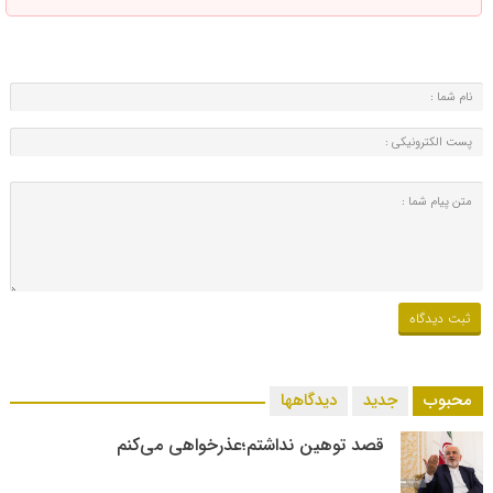
محبوب
جدید
دیدگاهها
قصد توهین نداشتم؛عذرخواهی می‌کنم