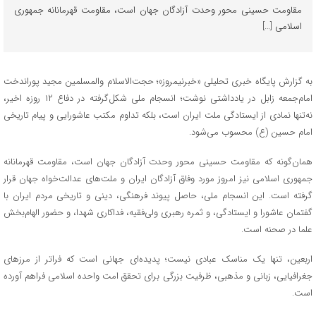
مقاومت حسینی محور وحدت آزادگان جهان است، مقاومت قهرمانانه جمهوری
اسلامی […]
به گزارش پایگاه خبری تحلیلی «خبرنیمروز»؛ حجت‌الاسلام والمسلمین مجید پوراندخت
امام‌جمعه زابل در یادداشتی نوشت؛ انسجام ملی شکل‌گرفته در دفاع ۱۲ روزه اخیر،
نه‌تنها نمادی از ایستادگی ملت ایران است، بلکه تداوم مکتب عاشورایی و پیام تاریخی
امام حسین (ع) محسوب می‌شود.
همان‌گونه که مقاومت حسینی محور وحدت آزادگان جهان است، مقاومت قهرمانانه
جمهوری اسلامی نیز امروز مورد وفاق آزادگان ایران و ملت‌های عدالت‌خواه جهان قرار
گرفته است. این انسجام ملی، حاصل پیوند فرهنگی، دینی و تاریخی مردم ایران با
گفتمان عاشورا و ایستادگی، و ثمره رهبری ولی‌فقیه، فداکاری شهدا، و حضور الهام‌بخش
علما در صحنه است.
اربعین، تنها یک مناسک عبادی نیست؛ پدیده‌ای جهانی است که فراتر از مرزهای
جغرافیایی، زبانی و مذهبی، ظرفیت بزرگی برای تحقق امت واحده اسلامی فراهم آورده
است.