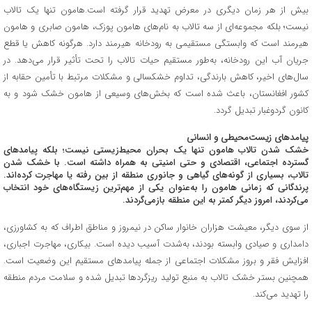
بیش از هر زمان دیگری در معرض تهدید قرار گرفته است.هامون تنها یک تالاب
نیست؛ بلکه مجموعه‌ای از سه تالاب به نام‌های هامون پوزک، هامون صابری و هامون
هیرمند است که وابستگی مستقیمی به رودخانه هیرمند دارد. هرگونه کاهش یا قطع
جریان آب این رودخانه، به‌طور مستقیم حیات تالاب را تحت تأثیر قرار می‌دهد. در
سال‌های اخیر، کاهش بارندگی، تداوم خشکسالی و مشکلات مرتبط با تأمین حقابه از
کشور افغانستان، باعث شده است که بخش‌های وسیعی از هامون خشک شود و به
کانون گردوغبار تبدیل گردد.
پیامدهای زیست‌محیطی و انسانی
خشک شدن تالاب هامون تنها یک بحران محیط‌زیستی نیست؛ بلکه پیامدهای
گسترده اجتماعی، اقتصادی و حتی امنیتی به همراه داشته است. با خشک شدن
تالاب، بسیاری از گونه‌های گیاهی و جانوری منطقه از بین رفته یا مهاجرت کرده‌اند.
پرندگانی که زمانی هامون را به‌عنوان یکی از مهم‌ترین زیستگاه‌های خود انتخاب
می‌کردند، امروز دیگر کمتر به این منطقه بازمی‌گردند.
از سوی دیگر، معیشت هزاران خانوار ساکن در نیمروز و مناطق اطراف که به کشاورزی،
دامداری و صیادی وابسته بودند، به‌شدت آسیب دیده است. بیکاری، مهاجرت اجباری،
افزایش فقر و بروز مشکلات اجتماعی از جمله پیامدهای مستقیم این وضعیت است.
همچنین بستر خشک تالاب به منبع تولید ریزگردها تبدیل شده و سلامت مردم منطقه
را تهدید می‌کند.