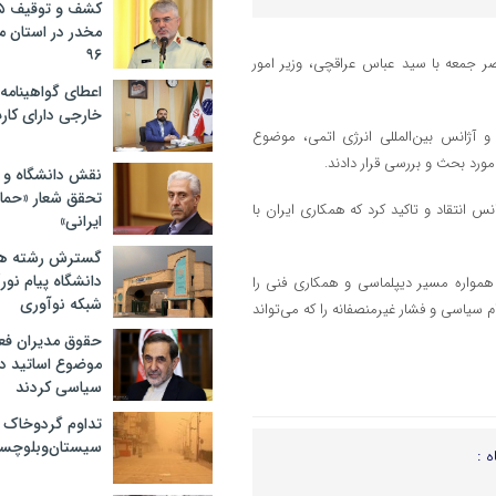
مخدر در استان 
۹۶
صر جمعه با سید عباس عراقچی، وزیر امور
اعطای گواهینامه ر
خارجی دارای کار
 آژانس بین‌المللی انرژی اتمی، موضوع
ورد بحث و بررسی قرار دادند.
نقش دانشگاه و ن
تحقق شعار «حمای
انتقاد و تاکید کرد که همکاری ایران با
ایرانی»
گسترش رشته ها
دانشگاه پیام نور/
همواره مسیر دیپلماسی و همکاری فنی را
شبکه نوآوری
 سیاسی و فشار غیرمنصفانه را که می‌تواند
حقوق مدیران فعل
موضوع اساتید دو
سیاسی کردند
تداوم گردوخاک 
سیستان‌وبلوچست
ه :