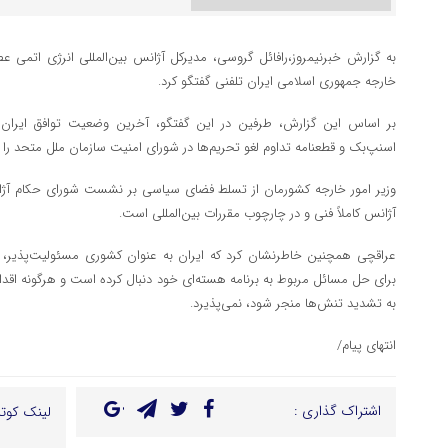
به گزارش خبرنیمروز،رافائل گروسی، مدیرکل آژانس بین‌المللی انرژی اتمی ع
خارجه جمهوری اسلامی ایران تلفنی گفتگو کرد.
بر اساس این گزارش، طرفین در این گفتگو، آخرین وضعیت توافق ایران و
اسنپ‌بک و قطعنامه تداوم لغو تحریم‌ها در شورای امنیت سازمان ملل متحد را م
وزیر امور خارجه کشورمان از تسلط فضای سیاسی بر نشست شورای حکام آژانس 
آژانس کاملاً فنی و در چارچوب مقررات بین‌المللی است.
عراقچی همچنین خاطرنشان کرد که ایران به عنوان کشوری مسئولیت‌پذیر، 
برای حل مسائل مربوط به برنامه هسته‌ای خود دنبال کرده است و هرگونه اقدام
به تشدید تنش‌ها منجر شود، نمی‌پذیرد.
انتهای پیام/
اشتراک گذاری :
لینک کوتا