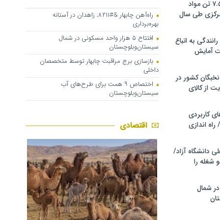
کشف و توقیف ۷.۵ تن مواد
مرکزی طی سال
راه‌آهن چابهار &#۸۲۱۱; زاهدان در آستانه
بهره‌برداری
افتتاح ۵ هزار واحد مسکونی در شمال
انندگی به اتباع
سیستان‌وبلوچستان
ت آمایش
بازسازی برج مراقبت چابهار توسط متخصصان
داخلی
خبگان کشور در
اختصاص ۹ همت برای طرح‌های آب
ت از کالای
سیستان‌وبلوچستان
ی کاربردی
 راه اندازی
اقتصادی
ی دانشگاه آزاد/
 شغله را
در شمال
ان