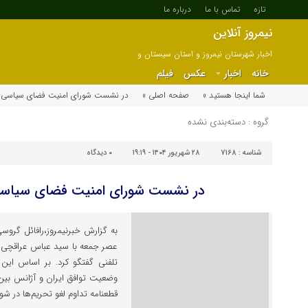
تازه
تماس با ما
درباره ما
نیمروز آنلاین
اخبار شهرستان نیمروز و استان سیستان و
بلوچستان
خانه
اخبار
عکس
فیلم
شما اینجا هستید »
صفحه اصلی »
در نشست شورای امنیت فضای سیاسی ح
گروه : دسته‌بندی نشده
شناسه :
7168
۲۸ شهریور ۱۴۰۴ - ۱۹:۱۹
۰
دیدگاه
در نشست شورای امنیت فضای سیاسی
به گزارش خبرنیمروز،رافائل گروسی
عصر جمعه با سید عباس عراقچی، و
تلفنی گفتگو کرد. بر اساس این
وضعیت توافق ایران و آژانس بین‌
قطعنامه تداوم لغو تحریم‌ها در شو