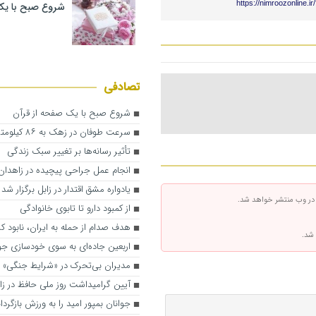
https://nimroozonline.i
شروع صبح با یک
تصادفی
شروع صبح با یک صفحه از قرآن
سرعت طوفان در زهک به ۸۶ کیلومتر رسید
تأثیر رسانه‌ها بر تغییر سبک زندگی
انجام عمل جراحی پیچیده در زاهدان
یادواره مشق اقتدار در زابل برگزار شد
 در وب منتشر خواهد شد.
از کمبود دارو تا تابوی خانوادگی
هدف صدام از حمله به ایران، نابود ک
 شد.
اربعین جاده‌ای به سوی خودسازی جو
مدیران بی‌تحرک در «شرایط جنگی» ج
آیین گرامیداشت روز ملی حافظ در زا
جوانان بمپور امید را به ورزش بازگردا