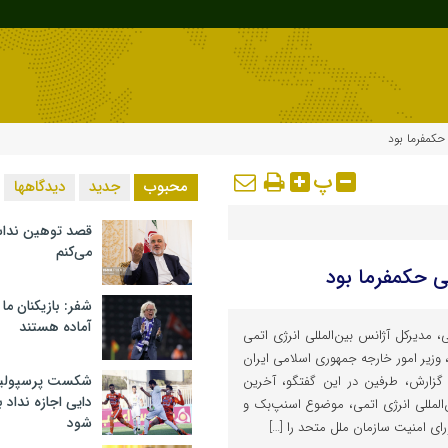
کمفرما بود
پ
محبوب
جدید
دیدگاهها
قصد توهین ندا
می‌کنم
 حکمفرما بود
شفر: بازیکنان ما
آماده هستند
، مدیرکل آژانس بین‌المللی انرژی اتمی
زیر امور خارجه جمهوری اسلامی ایران
شکست پرسپولیس 
 گزارش، طرفین در این گفتگو، آخرین
دایی اجازه نداد ب
المللی انرژی اتمی، موضوع اسنپ‌بک و
شود
رای امنیت سازمان ملل متحد را […]