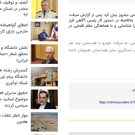
مخدر در استان 
می نیمروز بیان کرد: پس از گزارش سرقت
۹۶
موضوع بلافاصله در دستور کار پلیس آگاهی قرار
اعطای گواهینامه ر
ا شناسایی و با هماهنگی مقام قضایی در
خارجی دارای کار
لیس، به سرقت خودرو با همدستی چند نفر
نقش دانشگاه و ن
ای دستگیری سایر همدستان همچنان ادامه
تحقق شعار «حمای
ایرانی»
گسترش رشته ها
دانشگاه پیام نور/
شبکه نوآوری
ه :
حقوق مدیران فعل
موضوع اساتید دو
https://nimroozonline.ir
سیاسی کردند
مهار خطر تلفات م
هامون