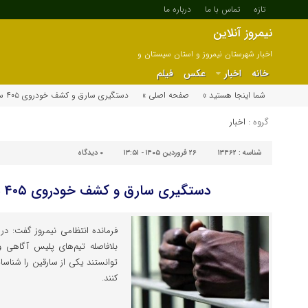
تازه
تماس با ما
درباره ما
نیمروز آنلاین
اخبار شهرستان نیمروز و استان سیستان و
بلوچستان
خانه
اخبار
عکس
فیلم
شما اینجا هستید »
صفحه اصلی »
دستگیری سارق و کشف خودروی ۴۰۵ سرقتی در نیمروز
گروه :
اخبار
شناسه :
13462
۲۶ فروردین ۱۴۰۵ - ۱۳:۵۱
۰
دیدگاه
دستگیری سارق و کشف خودروی ۴۰۵ سرقتی در نیمروز
بلافاصله تیم‌های پلیس آگاهی 
توانستند یکی از سارقین را شناس
کنند.