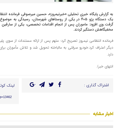
به گزارش پایگاه خبری تحلیلی «خبرنیمروز»، حسین میرصوفی فرمانده انتظا
یک دستگاه پژو ۴۰۵ در یکی از روستاهای شهرستان، رسیدگی به 
گرفت.وی افزود: ماموران پس از انجام اقدامات تخصصی، یکی از سارقین ر
مخفیگاهش دستگیر کردند.
فرمانده انتظامی نیمروز تصریح کرد: متهم پس از ارائه مستندات از سوی پ
دیگر اعتراف کرد.خودرو سرقتی به مالباخته تحویل شد و تلاش مأموران بر
دارد.
انتهای خبر/
اشتراک گذاری :
لینک کوتا
/?p=13462
اخبار مشابه