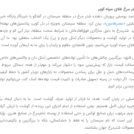
ر مرغ طلای سیاه کویر
مد یوسفی پرورش دهنده شتر مرغ در منطقه سیستان در گفتگو با خبرنگار پایگاه خبر
لیلی «
عصرهامون
»، بیان کرد: منطقه سیستان به‌ویژه در دل کویر، پتانسیل‌های نهفته‌ا
رد. شترمرغ به دلیل سازگاری فوق‌العاده‌اش با شرایط سخت منطقه، نیاز آبی کم و بازده
لا در تولید گوشت و محصولات دیگر (مثل چرم و پر)، یک انتخاب منطقی بود. ما آن ر
لای سیاه کویر» می‌نامیم، چون اقتصادی مقاوم و پایدار را برای ما به ارمغان آورده است.
 افزود: بزرگترین چالش‌های ما تأمین نهاده‌های تخصصی (مثل دان و واکسن‌های خاص)
سانات قیمت بازار که پیش‌بینی سود را دشوار می‌کند و مهم‌تر از همه، مسائل مربوط ب
رساخت‌های حمل و نقل برای رساندن محصولات به بازارهای دورتر کشور با حفظ کیفی
ت. اگر دولت در زمینه تسهیل صادرات و تثبیت قیمت نهاده‌ها کمک کند، می‌توانیم تولی
چندین برابر کنیم.
سفی در پایان گفت: هدف ما فراتر از تولید صرف گوشت است. ما به دنبال ایجاد ی
جیره ارزش کامل هستیم. یعنی استفاده از تمام اجزای این پرنده؛ از گوشت با ارزش گرفت
 چرم مرغوب برای صنایع لوکس و حتی استفاده از پوسته تخم‌مرغ در صنایع هنری. رؤیا
 این است که نام سیستان را نه فقط با خشکسالی، بلکه با بزرگترین و باکیفیت‌تری
صولات شترمرغ جهان بشناسند.