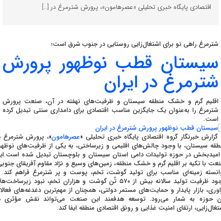
اقتصادی پایگاه خبری تحلیلی «عصرهامون»، پرورش شترمرغ در […]
شترمرغ راهی نو برای اشتغال‌زایی روستایی در جنوب شرق است؛
سیستان قطب نوظهور پرورش
شترمرغ در ایران
اقلیم گرم و خشک منطقه سیستان و ظرفیت‌های نهفته در آن، صنعت پرورش
شترمرغ را به‌عنوان یک جایگزین مناسب اقتصادی برای دامداری سنتی تبدیل کرده
است.
 گزارش خبرنگار گروه اقتصادی پایگاه خبری تحلیلی «
عصرهامون
»، پرورش شترمرغ د
طقه سیستان، با وجود چالش‌های اقلیمی و زیرساختی، به یکی از ظرفیت‌های نوظهو
امیدبخش در حوزه تولیدات دامی استان سیستان و بلوچستان تبدیل شده است.ای
عت با تکیه بر اقلیم گرم و خشک منطقه، زمین‌های وسیع و نژاد مقاوم آفریقای جنوبی
انسته زمینه‌ای مناسب برای تولید گوشت، تخم، پوست و پر شترمرغ فراهم کند. ب
وجود ظرفیت تولید سالانه بیش از ۵۷۰ تُن گوشت و هزاران تخم، نبود زیرساخت‌ه
اوری، بازار پایدار و حمایت‌های مستمر دولتی، همچنان از مهم‌ترین دغدغه‌های فعالا
ن حوزه به شمار می‌رود. توسعه هدفمند این صنعت می‌تواند نقش مؤثری د
تغال‌زایی، ارتقای امنیت غذایی و رونق اقتصادی منطقه ایفا کند.