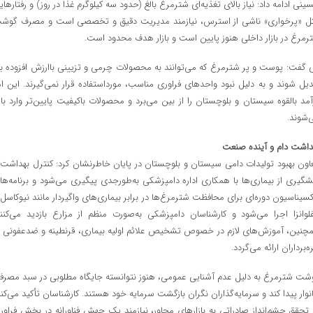
ینی ادامه داد: نیاز بالای تغذیه‌ای شترمرغ بالغ (حدود سه کیلوگرم غذا در روز) و رفتارهای
ل «پرخواری» ناشی از استرس، نیازمند مدیریت دقیق و تخصصی است و مصرف گوش
رمرغ در بازار داخلی هنوز پایین است و بازار هدف محدود است.
 گفت: پوست و پر شترمرغ که می‌توانند به محصولات چرمی و تزیینی باارزش افزوده بال
دیل شوند و به دلیل نبود واحدهای فراوری مناسب، مورداستفاده قرار نمی‌گیرند. این ام
آمد بالقوه سیستان و بلوچستان را از بین می‌برد و محصولات باکیفیت پایین‌تر وارد بازا
‌شوند.
داشت دام و آینده صنعت
اون بهبود تولیدات دامی سیستان و بلوچستان در پایان خاطرنشان کرد: کنترل بهداشت 
شگیری از بیماری‌ها با همکاری اداره دامپزشکی به‌طورجدی پیگیری می‌شود و برنامه‌ها
کسیناسیون دوره‌ای برای محافظت شترمرغ‌ها در برابر بیماری‌های واگیردار مانند نیوکاسل 
فلوانزا اجرا می‌شود و کارشناسان دامپزشکی به‌صورت منظم از مزارع بازدید می‌کنند
چنین، آموزش‌های لازم در خصوص تشخیص علائم اولیه بیماری، قرنطینه و ضدعفونی ب
ه‌برداران ارائه می‌گردد.
شت شترمرغ به دلیل عدم آشنایی عمومی، هنوز نتوانسته جایگاه مطلوبی در سبد مصرف
نوار پیدا کند و سرمایه‌گذاران نگران بازگشت سرمایه خود هستند. کارشناسان تأکید می‌کنن
 تحقق چشم‌انداز صادراتی به بازارهای مجاور، نیازمند یک جهش فناورانه در بخش فراور