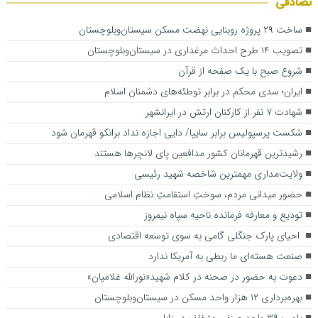
تصادفی
ساخت ۲۹ پروژه روبنایی نهضت مسکن سیستان‌وبلوچستان
تصویب ۱۴ طرح احداث مرغداری در سیستان‌وبلوچستان
شروع صبح با یک صفحه از قرآن
ایران؛ سدی محکم در برابر توطئه‌های دشمنان اسلام
شهادت ۷ نفر از کارکنان ارتش در ایرانشهر
شکست پرسپولیس برابر سایپا/ دایی اجازه نداد برانکو قهرمان شود
رشیدترین قهرمانان کشور مدافعین پای لانچرها هستند
ولایت‌مداری مهمترین شاخصه شهید رئیسی
حضور میدانی مردم، سوختِ استقامتِ نظام اسلامی
تودیع و معارفه فرمانده ناحیه سپاه نیمروز
احیای پارک جنگلی گامی به سوی توسعه اقتصادی
صنعت هسته‌ای ما ربطی به آمریکا ندارد
دعوت به حضور در صحنه در کلام شهید«نورالله غلامیان»
بهره‌برداری ۱۲ هزار واحد مسکن در سیستان‌وبلوچستان