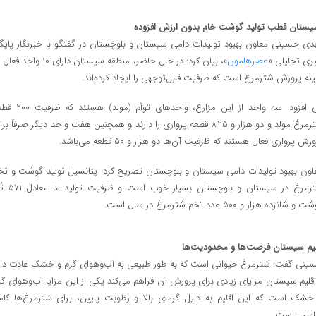
ستان قطب تولید گوشت خام بدون ارزش افزوده
دی حسینی معاون بهبود تولیدات دامی سیستان و بلوچستان در گفتگو با خبرنگار پایگا
ری تحلیلی «
عصرهامون
»، بیان کرد: در حال حاضر، منطقه سیستان دارای ۱۰ واحد
ینه پرورش شترمرغ است که ظرفیت قابل‌توجهی را ایجاد کرده‌اند.
وی افزود: سه واحد از این مزارع، واحدهای توأم (مولد) ه
شترمرغ مولد و دو هزار و ۸۲۵ قطعه پرواری را دارند و همچنین هفت واحد دیگر صرفاً بر
رش پرواری فعال هستند که ظرفیت آن‌ها دو هزار و ۵۰ قطعه می‌باشد.
اون بهبود تولیدات دامی سیستان و بلوچستان تصریح کرد: پتانسیل تولید گوشت و تخ
شترمرغ در سیستان و بلوچستان بسیار خوب ا
و شانزده هزار و ۵۰۰ عدد تخم شترمرغ در سال است.
لیم سیستان فرصت‌ها و محدودیت‌ها
ینی گفت: شترمرغ حیوانی است که به طور طبیعی به آب‌وهوای گرم و خشک عادت دار
اقلیم سیستان مزایای زیادی برای پرورش آن فراهم می‌کند یکی از این مزایا آب‌وهوای گر
خشک است که این اقلیم به دلیل گرمای بالا و رطوبت پایین، برای شترمرغ‌ها کاملا
اسب است.