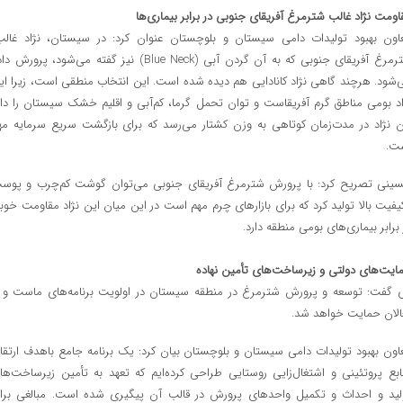
اومت نژاد غالب شترمرغ آفریقای جنوبی در برابر بیماری‌ها
اون بهبود تولیدات دامی سیستان و بلوچستان عنوان کرد: در سیستان، نژاد غالب
شترمرغ آفریقای جنوبی که به آن گردن آبی (Blue Neck) نیز گفته می‌شود، پرورش 
‌شود. هرچند گاهی نژاد کانادایی هم دیده شده است. این انتخاب منطقی است، زیرا ای
اد بومی مناطق گرم آفریقاست و توان تحمل گرما، کم‌آبی و اقلیم خشک سیستان را دار
ن نژاد در مدت‌زمان کوتاهی به وزن کشتار می‌رسد که برای بازگشت سریع سرمایه مه
ت.
ینی تصریح کرد: با پرورش شترمرغ آفریقای جنوبی می‌توان گوشت کم‌چرب و پوس
کیفیت بالا تولید کرد که برای بازارهای چرم مهم است در این میان این نژاد مقاومت خوب
 برابر بیماری‌های بومی منطقه دارد.
ایت‌های دولتی و زیرساخت‌های تأمین نهاده
 گفت: توسعه و پرورش شترمرغ در منطقه سیستان در اولویت برنامه‌های ماست و ا
الان حمایت خواهد شد.
اون بهبود تولیدات دامی سیستان و بلوچستان بیان کرد: یک برنامه جامع باهدف ارتقا
ابع پروتئینی و اشتغال‌زایی روستایی طراحی کرده‌ایم که تعهد به تأمین زیرساخت‌ها
لید و احداث و تکمیل واحدهای پرورش در قالب آن پیگیری شده است. مبالغی برا