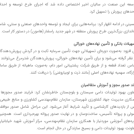
سعه این صنعت در سالیان اخیر اختصاص داده شد که اجرای طرح توسعه و احدا
حدهای پرورش را تسهیل کرد.
ینی در ادامه اظهار کرد: برنامه‌هایی برای ایجاد و توسعه واحدهای صنعتی و سنتی، شام
ه‌اندازی بزرگ‌ترین طرح پرورش منطقه در شهر جدید رامشار (هامون) در دستور کار است.
هیلات بانکی و تأمین نهاده‌های خوراکی
 افزود: به‌صورت دوره‌ای تسهیلاتی جهت تأمین سرمایه ثابت و در گردش پرورش‌دهندگا
 نظر گرفته می‌شود و برای تأمین نهاده‌های خوراکی، پرورش‌دهندگان شترمرغ می‌توانند ب
اس تعداد قطعه و از طریق شرکت پشتیبانی امور دام، به‌صورت ماهیانه از طریق سامان
زارگاه، سهمیه نهاده‌های اصلی (مانند ذرت و لوبیاروغنی) را دریافت کنند.
ند صدور مجوز و آموزش متقاضیان
اون بهبود تولیدات دامی سیستان و بلوچستان خاطرنشان کرد: فرایند صدور مجوزها ب
کاری مدیریت جهاد کشاورزی شهرستان، سازمان نظام‌مهندسی کشاورزی و منابع طبیعی 
 از بازدیدهای کارشناسی و تأیید شرایط آغاز می‌شود. این مراحل شامل صدور موافق
ولی و پروانه تأسیس، ساخت‌وساز، و در نهایت صدور پروانه بهره‌برداری است. همچنین
ره‌های آموزشی موردنیاز با همکاری سازمان نظام‌مهندسی، مرکز آموزش شهید خیابانیان
اونت بهبود تولیدات دامی و بسیج سازندگی در حال انجام است.