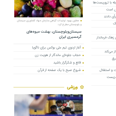
ه با تروریست‌ها
اس است
أی دادند
معاون بهبود تولیدات گیاهی سازمان جهاد کشاورزی سیستان
ک
و بلوچستان مطرح کرد:
سیستان‌وبلوچستان، بهشت میوه‌های
گرمسیری ایران
زهک فرماندار
آغاز اردوی تیم ملی بوکس برای ناگویا
ز می‌کند
حجاب جلوه‌ای ماندگار از هویت زن
رق
قانع و شکرگزار باشید
ت و استقلال
شروع صبح با یک صفحه از قرآن
ط‌زیست
ورزشی