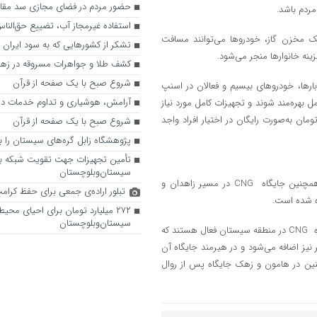
حضور مردم در فضای مجازی سد مقابل
مردم باشد.
استفاده غیرمجاز آب، تضییع حق‌الن
یک مخزن گاز، خودروها می‌توانند مسافت
تشکر از کشورهایی که به سود ایران ر
ینه خانوارها منجر می‌شود.
کشف طلا و جواهرات مسروقه در زه
شروع صبح با یک صفحه از قرآن
‌بارها، خودروهای بیسیم و فعالان در اسنپ
آرامش، هوشیاری و تداوم خدمات در 
 بهره‌مند شوند و تجهیزات کامل مورد نیاز
ات و ادوات مربوطه به ارزش بیش از ۳۰ تا ۴۰ میلیون تومان به‌صورت رایگان در اختیار افراد واجد
شروع صبح با یک صفحه از قرآن
پژوهشگاه زابل گره‌های سیستان را با
تأمین تجهیزات جهت تقویت شبکه ب
سیستان‌وبلوچستان
وی افزود: باوجود تأییدیه جایگاه CNG شهرداری جزینک جهت ساخت و همچنین جایگاه CNG در مسیر زاهدان و
تبلور اراده‌ی جمعی برای حفظ کرام
ه شده است.
۲۷۲ میلیارد تومان برای احیای محی
سیستان‌وبلوچستان
مدیر شرکت پخش فرآورده‌های نفتی منطقه زابل تصریح کرد: تاکنون دو جایگاه CNG در منطقه سیستان فعال هستند که
ر نیز اضافه می‌شود و در هیرمند جایگاه آن
ین در هامون و زهک جایگاه پس از روال