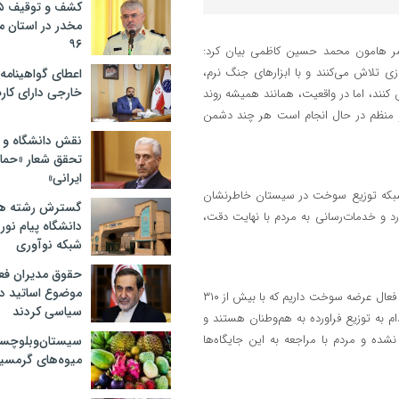
مخدر در استان 
۹۶
عصر هامون محمد حسین کاظمی بیان کرد:
ی تلاش می‌کنند و با ابزارهای جنگ نرم،
اعطای گواهینامه ر
خارجی دارای کار
نند، اما در واقعیت، همانند همیشه روند
 و منظم در حال انجام است هر چند دشمن
نقش دانشگاه و ن
تحقق شعار «حمای
ایرانی»
ل شبکه توزیع سوخت در سیستان خاطرنشان
گسترش رشته ها
د و خدمات‌رسانی به مردم با نهایت دقت،
دانشگاه پیام نور/
شبکه نوآوری
حقوق مدیران فعل
موضوع اساتید دو
وی با تأکید بر پایداری شبکه توزیع سوخت افزود: در حوزه سیستان ۱۸ جایگاه فعال عرضه سوخت داریم که با بیش از ۳۱۰
سیاسی کردند
م به توزیع فراورده به هم‌وطنان هستند و
شده و مردم با مراجعه به این جایگاه‌ها
سیستان‌وبلوچس
میوه‌های گرمسیر