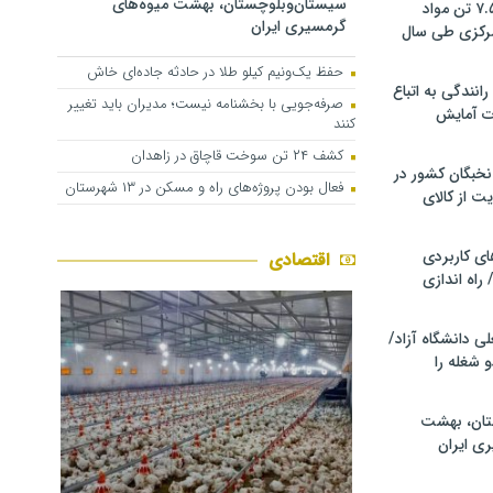
سیستان‌وبلوچستان، بهشت میوه‌های
کشف و توقیف ۷.۵ تن مواد
گرمسیری ایران
مرکزی طی سال
حفظ یک‌ونیم کیلو طلا در حادثه جاده‌ای خاش
انندگی به اتباع
صرفه‌جویی با بخشنامه نیست؛ مدیران باید تغییر
ت آمایش
کنند
کشف ۲۴ تن سوخت قاچاق در زاهدان
خبگان کشور در
فعال بودن پروژه‌های راه و مسکن در ۱۳ شهرستان
ت از کالای
ی کاربردی
اقتصادی
 راه اندازی
ی دانشگاه آزاد/
 شغله را
تان، بهشت
ی ایران