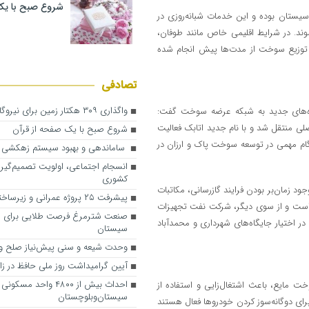
شروع صبح با یک
یستان بوده و این خدمات شبانه‌روزی در
وند. در شرایط اقلیمی خاص مانند طوفان،
رار توزیع سوخت از مدت‌ها پیش انجام شده
تصادفی
واگذاری ۳۰۹ هکتار زمین برای نیروگاه‌های خورشیدی
گاه‌های جدید به شبکه عرضه سوخت گفت:
لی منتقل شد و با نام جدید اتابک فعالیت
شروع صبح با یک صفحه از قرآن
دآباد نیز افتتاح شده که گام مهمی در توسعه سوخت پاک و ارزان در
ساماندهی و بهبود سیستم زهکشی ر
انسجام اجتماعی، اولویت تصمیم‌گیر
کشوری
اری زابل تصریح کرد: باوجود زمان‌بر بودن فرایند گازرسانی، مکاتبات
پیشرفت ۲۵ پروژه عمرانی و زیرساختی در زابل
ه است و از سوی دیگر، شرکت نفت تجهیزات
صنعت شترمرغ فرصت طلایی برای سر
رت رایگان و امانی در اختیار جایگاه‌های شهرداری و محمدآباد
سیستان
وحدت شیعه و سنی پیش‌نیاز صلح و
آیین گرامیداشت روز ملی حافظ در زا
احداث بیش از ۴۸۰۰ واحد مسکون
ر جایگاه‌های سوخت مایع، باعث اشتغال‌زایی و استفاده از
سیستان‌وبلوچستان
ای دوگانه‌سوز کردن خودروها فعال هستند