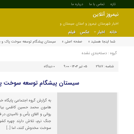
تازه
تماس با ما
درباره ما
نیمروز آنلاین
اخبار شهرستان نیمروز و استان سیستان و
بلوچستان
خانه
اخبار
عکس
فیلم
شما اینجا هستید »
صفحه اصلی »
سیستان پیشگام توسعه سوخت پاک و پا
گروه : دسته‌بندی نشده
شناسه :
2987
۰۵ تیر ۱۴۰۴ - ۹:۰۰
۰
دیدگاه
سیستان پیشگام توسعه سوخت پاک
به گزارش گروه اجتماعی پایگاه خب
هامون محمد حسین کاظمی بیان ک
روانی و القای یأس و ناامیدی در 
جنگ نرم، تلاش دارند چهره کشور 
سوخت مخدوش کنند، اما […]