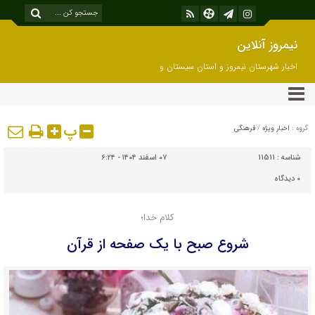
نیمروز آنلاین
اخبار شهرستان نیمروز و استان سیستان و
بلوچستان
پ
گروه :
اخبار ویژه
/
فرهنگی
شناسه :
11511
۰۷ اسفند ۱۴۰۴ - ۶:۲۴
۰
دیدگاه
کلام خدا؛
شروع صبح با یک صفحه از قرآن