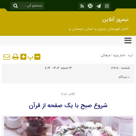
نیمروز آنلاین
اخبار شهرستان نیمروز و استان سیستان و
بلوچستان
پ
گروه :
اخبار ویژه
/
فرهنگی
شناسه :
11708
۱۴ اسفند ۱۴۰۴ - ۸:۱۴
۰
دیدگاه
کلام خدا؛
شروع صبح با یک صفحه از قرآن