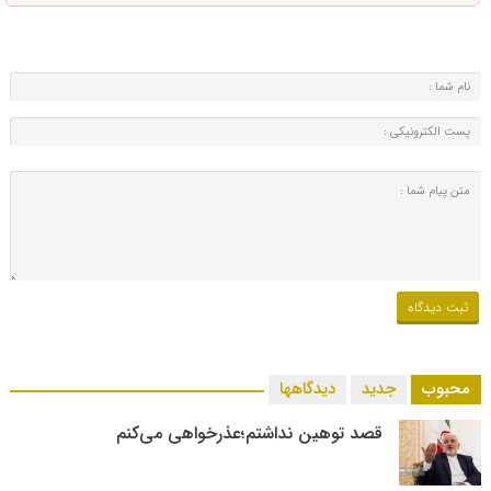
محبوب
جدید
دیدگاهها
قصد توهین نداشتم؛عذرخواهی می‌کنم