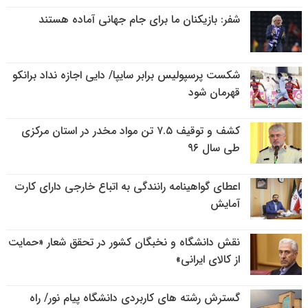
شفر: بازیکنان ما برای جام جهانی آماده هستند
شکست پرسپولیس برابر سایپا/ دایی اجازه نداد برانکو
قهرمان شود
کشف و توقیف ۷.۵ تن مواد مخدر در استان مرکزی
طی سال ۹۶
اعطای گواهینامه رانندگی به اتباع خارجی دارای کارت
آمایش
نقش دانشگاه و نخبگان کشور در تحقق شعار «حمایت
از کالای ایرانی»
گسترش رشته های کاربردی دانشگاه پیام نور/ راه