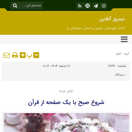
نیمروز آنلاین
اخبار شهرستان نیمروز و استان سیستان و
بلوچستان
پ
گروه :
اخبار
شناسه :
11796
۱۷ اسفند ۱۴۰۴ - ۱۰:۱۷
۰
دیدگاه
کلام خدا؛
شروع صبح با یک صفحه از قرآن