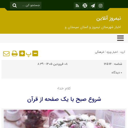
نیمروز آنلاین
اخبار شهرستان نیمروز و استان سیستان و
بلوچستان
پ
گروه :
اخبار ویژه
/
فرهنگی
شناسه :
12572
۰۸ فروردین ۱۴۰۵ - ۸:۳۹
۰
دیدگاه
کلام خدا؛
شروع صبح با یک صفحه از قرآن