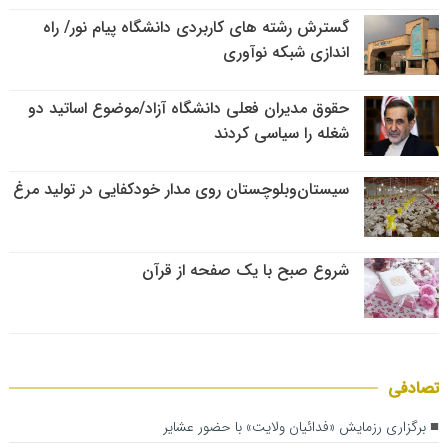
گسترش رشته های کاربردی دانشگاه پیام نور/ راه
اندازی شبکه نوآوری
حقوق مدیران فعلی دانشگاه آزاد/موضوع اساتید دو
شغله را سیاسی کردند
سیستان‌وبلوچستان روی مدار خودکفایی در تولید مرغ
شروع صبح با یک صفحه از قرآن
تصادفی
برگزاری رزمایش «فدائیان ولایت» با حضور عشایر