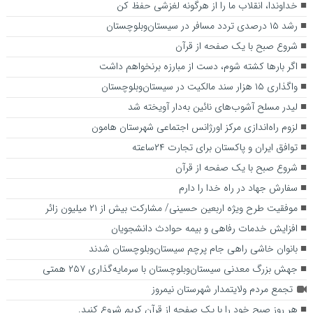
خداوندا، انقلاب ما را از هرگونه لغزشی حفظ کن
رشد ۱۵ درصدی تردد مسافر در سیستان‌وبلوچستان
شروع صبح با یک صفحه از قرآن
اگر بارها کشته شوم، دست از مبارزه برنخواهم داشت
واگذاری ۱۵ هزار سند مالکیت در سیستان‌وبلوچستان
لیدر مسلح آشوب‌های نائین به‌دار آویخته شد
لزوم راه‌اندازی مرکز اورژانس اجتماعی شهرستان هامون
توافق ایران و پاکستان برای تجارت ۲۴ساعته
شروع صبح با یک صفحه از قرآن
سفارش جهاد در راه خدا را دارم
موفقیت طرح ویژه اربعین حسینی/ مشارکت بیش از ۲۱ میلیون زائر
افزایش خدمات رفاهی و بیمه حوادث دانشجویان
بانوان خاشی راهی جام پرچم سیستان‌وبلوچستان شدند
جهش بزرگ معدنی سیستان‌وبلوچستان با سرمایه‌گذاری ۲۵۷ همتی
تجمع مردم ولایتمدار شهرستان نیمروز
هر روز صبح خود را با یک صفحه از قرآن کریم شروع کنید.