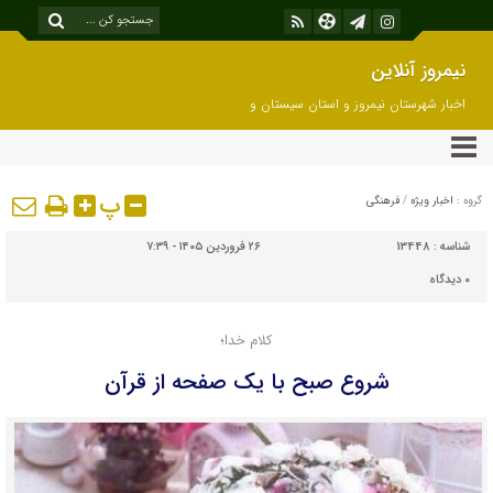
نیمروز آنلاین
اخبار شهرستان نیمروز و استان سیستان و
بلوچستان
پ
گروه :
اخبار ویژه
/
فرهنگی
شناسه :
13448
۲۶ فروردین ۱۴۰۵ - ۷:۳۹
۰
دیدگاه
کلام خدا؛
شروع صبح با یک صفحه از قرآن