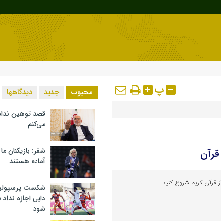
پ
محبوب
جدید
دیدگاهها
قصد توهین ندا
می‌کنم
شفر: بازیکنان ما
قرآن
آماده هستند
 قرآن کریم شروع کنید.
شکست پرسپولیس 
دایی اجازه نداد ب
شود