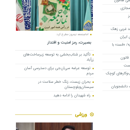
للی هامون
 مجازی
ز
د غربی زهک
امام‌جمعه نیمروز مطرح کرد:
ایران
بصیرت، رمز امنیت و اقتدار
ه/ «قسد» با
تأکید بر شتاب‌بخشی به توسعه زیرساخت‌های
قانون
زرآباد
یست
توسعه عرضه سی‌ان‌جی برای دسترسی آسان
ای کسب‌وکارهای کوچک
مردم
بحران زیست، زنگ خطر سلامت در
 دانشجویان
سیستان‌وبلوچستان
راه شهیدان را ادامه دهید
ورزشی