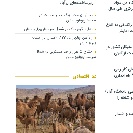
کشف و توقیف ۷.۵ تن مواد
زیرساخت‌های زرآباد
مرکزی طی سال
بحران زیست، زنگ خطر سلامت در
سیستان‌وبلوچستان
انندگی به اتباع
تداوم گردوخاک در شمال سیستان‌وبلوچستان
ت آمایش
راه‌آهن چابهار &#۸۲۱۱; زاهدان در آستانه
بهره‌برداری
خبگان کشور در
افتتاح ۵ هزار واحد مسکونی در شمال
ت از کالای
سیستان‌وبلوچستان
ی کاربردی
 راه اندازی
اقتصادی
ی دانشگاه آزاد/
 شغله را
 و اقتدار