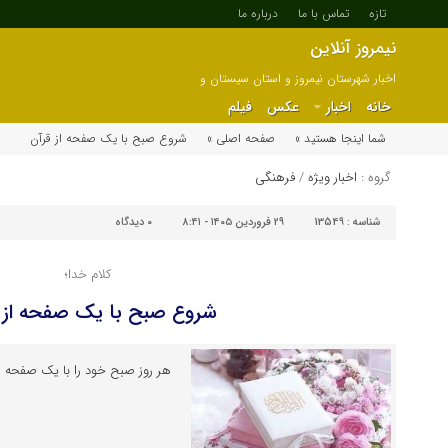
تازه
تماس با ما
درباره ما
نیمروز آنلاین
اخبار شهرستان نیمروز و استان سیستان و
بلوچستان
خانه
اخبار
عکس
فیلم
شما اینجا هستید »
صفحه اصلی »
شروع صبح با یک صفحه از قرآن
گروه :
اخبار ویژه
/
فرهنگی
شناسه :
13549
۲۹ فروردین ۱۴۰۵ - ۸:۴۱
۰
دیدگاه
کلام خدا؛
شروع صبح با یک صفحه از 
هر روز صبح خود را با یک صفحه از