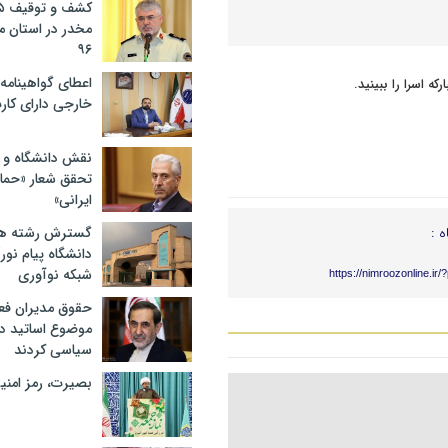
مخدر در استان 
۹۶
اعطای گواهینامه ر
خارجی دارای کار
نقش دانشگاه و ن
تحقق شعار «حمای
ایرانی»
ه :
گسترش رشته ها
دانشگاه پیام نور/
شبکه نوآوری
https://nimroozonline.ir
حقوق مدیران فعل
موضوع اساتید دو
سیاسی کردند
بصیرت، رمز امنیت