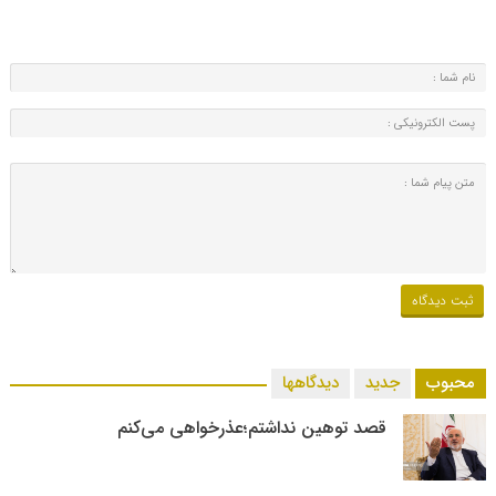
محبوب
جدید
دیدگاهها
قصد توهین نداشتم؛عذرخواهی می‌کنم