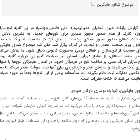
موضوع شناور جایگزین […]
 گزارش پایگاه خبری تحلیلی «خبرنیمروز»، علی فاتحی‌جهانتیغ در پی گلایه لنج‌سازا
زه کنارک از عدم صدور مجوز صیادی برای لنج‌های جدید، به تشریح دلایل 
دودیت‌های صدور مجوز صیادی پرداخت و بیان کرد: در نشست اخیر که با حضو
اون وزیر صنعت، معدن و تجارت در کنارک برگزار شد، مقرر شد موضوع شناور جایگزی
ای حمایت از لنج‌سازان و فعالان بومی به‌صورت قانونی دنبال شود. ما تلاش می‌کنی
ن حفظ اشتغال، از منابع دریایی استان نیز صیانت کنیم.وی درباره گلایه برخ
ج‌سازان کنارک مبنی بر ساخت لنج در هرمزگان افزود: در استان هرمزگان لنج‌ها با عنوا
ری ثبت می‌شوند و سازمان بنادر و دریانوردی برای آنها ثبت موقت صادر می‌کند تا پ
 تکمیل مدارک، ثبت دائم بگیرند. اما متأسفانه برخی از این لنج‌ها بعداً در حوزه صیاد
الیت می‌کنند که خلاف مقررات است.
وز جایگزین، تنها راه نوسازی ناوگان صیادی
تحی‌جهانتیغ با اشاره به سرمایه‌گذاری‌های کلان لنج‌سازان در منطقه گفت: ما اهمی
تغال و سرمایه‌گذاری مردم را درک می‌کنیم اما در شرایط کنونی سازمان شیلات ایران ب
اس آیین‌نامه‌ها و ملاحظات منابع طبیعی، مجوز صیادی جدید صادر نمی‌کند. با این حال
وز شناور جایگزین برای لنج‌هایی که دچار سانحه یا فرسودگی شده‌اند، طبق ضوابط صاد
‌شود.