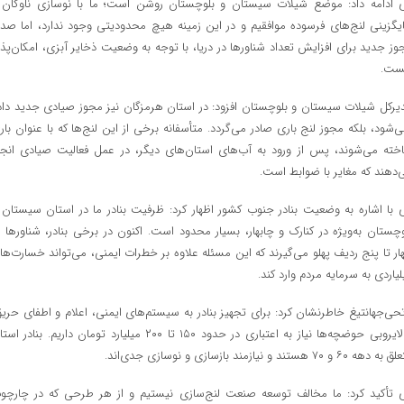
 ادامه داد: موضع شیلات سیستان و بلوچستان روشن است؛ ما با نوسازی ناوگان 
یگزینی لنج‌های فرسوده موافقیم و در این زمینه هیچ محدودیتی وجود ندارد، اما صدو
وز جدید برای افزایش تعداد شناورها در دریا، با توجه به وضعیت ذخایر آبزی، امکان‌پذی
ست.
یرکل شیلات سیستان و بلوچستان افزود: در استان هرمزگان نیز مجوز صیادی جدید داد
ی‌شود، بلکه مجوز لنج باری صادر می‌گردد. متأسفانه برخی از این لنج‌ها که با عنوان بار
خته می‌شوند، پس از ورود به آب‌های استان‌های دیگر، در عمل فعالیت صیادی انجا
‌دهند که مغایر با ضوابط است.
 با اشاره به وضعیت بنادر جنوب کشور اظهار کرد: ظرفیت بنادر ما در استان سیستان 
وچستان به‌ویژه در کنارک و چابهار، بسیار محدود است. اکنون در برخی بنادر، شناورها د
ار تا پنج ردیف پهلو می‌گیرند که این مسئله علاوه بر خطرات ایمنی، می‌تواند خسارت‌ها
لیاردی به سرمایه مردم وارد کند.
تحی‌جهانتیغ خاطرنشان کرد: برای تجهیز بنادر به سیستم‌های ایمنی، اعلام و اطفای حریق
و لایروبی حوضچه‌ها نیاز به اعتباری در حدود ۱۵۰ تا ۲۰۰ میلیارد تومان داریم. بنادر 
دهه ۶۰ و ۷۰ هستند و نیازمند بازسازی و نوسازی جدی‌اند.
 تأکید کرد: ما مخالف توسعه صنعت لنج‌سازی نیستیم و از هر طرحی که در چارچو