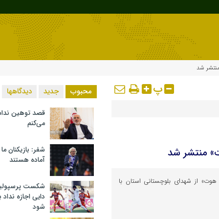
نتشر شد
پ
محبوب
جدید
دیدگاهها
قصد توهین ندا
می‌کنم
شفر: بازیکنان ما
» منتشر شد
آماده هستند
ت» از شهدای بلوچستانی استان با
شکست پرسپولیس 
دایی اجازه نداد ب
شود