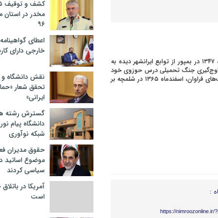
مخدر در استان 
۹۶
اعطای گواهینامه ر
خارجی دارای کار
به گزارش پایگاه خبری تحلیلی «خبر نیمروز» شهید «داد محمد هوت» تیرماه ۱۳۴۷ در بمپور از توابع ایرانشهر دیده به
 اوج‌گیری جنگ تحمیلی درس حوزوی خود
نقش دانشگاه و ن
را رها کرد و به‌عنوان بسیجی در جبهه حضور یافت، پس از شرکت در عملیات‌های فراوان، اسفندماه ۱۳۶۵ در شلمچه بر
تحقق شعار «حمای
ایرانی»
گسترش رشته ها
دانشگاه پیام نور/
شبکه نوآوری
حقوق مدیران فعل
موضوع اساتید دو
سیاسی کردند
آمریکا در باتلاق
ه :
است
https://nimroozonline.ir