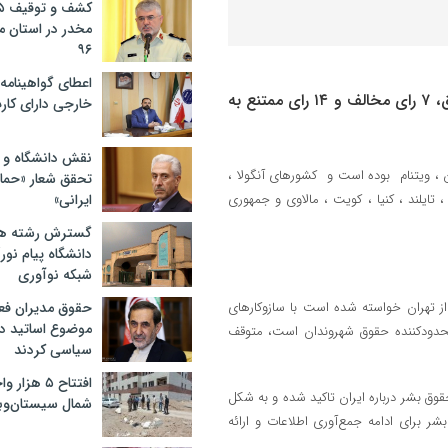
مخدر در استان 
۹۶
اعطای گواهینامه ر
، این قطعنامه با ۲۵ رای موافق، ۷ رای مخالف و ۱۴ رای ممتنع به
خارجی دارای کار
نقش دانشگاه و ن
ن ، ویتنام بوده است و کشورهای آنگولا ،
تحقق شعار «حمای
 تایلند ، کنیا ، کویت ، مالاوی و جمهوری
ایرانی»
گسترش رشته ها
دانشگاه پیام نور/
شبکه نوآوری
ز تهران خواسته شده است با سازوکارهای
حقوق مدیران فعل
موضوع اساتید دو
 محدودکننده حقوق شهروندان است، متوقف
سیاسی کردند
افتتاح ۵ ه
ق بشر درباره ایران تاکید شده و به شکل
شمال سیستان‌وب
 برای ادامه جمع‌آوری اطلاعات و ارائه