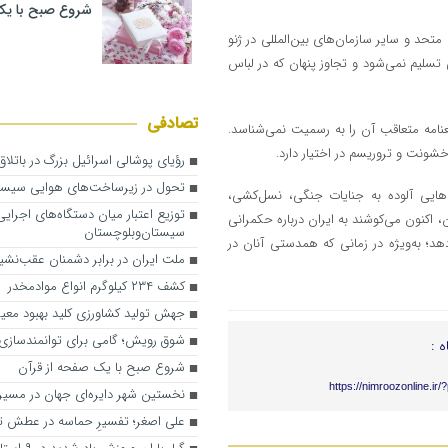
شروع صبح با یک
تحد و سایر سازمان‌های بین‌المللی در ژنو
سلیم نمی‌شود و تجاوز پنهان که در لباس
تصادفی
امه متعاقب آن را به رسمیت نمی‌شناسد.
شونت و تروریسم در اختیار دارد.
رؤیای پوشالی اسرائیل بزرگ در باتلاق
تحول در زیرساخت‌های هوایی سیست
هایی آلوده به جنایات جنگی، نسل‌کشی،
توزیع اعتبار میان دستگاه‌های اجرایی
نون می‌کوشند به ایران درباره حکمرانی
سیستان‌وبلوچستان
؛ به‌ویژه در زمانی که همدستی آنان در
ملت ایران در برابر دشمنان عقب‌نشی
کشف ۲۳۴ کیلوگرم انواع موادمخدر
جهش تولید کشاورزی کلید بهبود مع
شوق رویش؛ گامی برای توانمندسازی 
ه :
شروع صبح با یک صفحه از قرآن
https://nimroozonline.ir
نخستین شهر دایره‌ای جهان در مسیر
علی اصغر؛ تفسیرِ حماسه در عطش ت