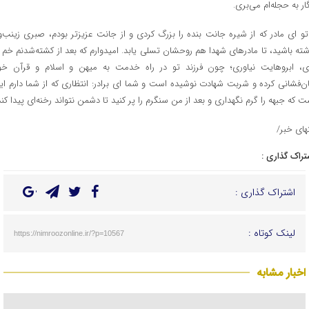
گار به حجله‌ام می‌بری.
تو ای مادر که از شیره جانت بنده را بزرگ کردی و از جانت عزیزتر بودم، صبری زینب‌وا
شته باشید، تا مادرهای شهدا هم روحشان تسلی یابد. امیدوارم که بعد از کشته‌شدنم خم ب
ی، ابروهایت نیاوری؛ چون فرزند تو در راه خدمت به میهن و اسلام و قرآن خو
ن‌فشانی کرده و شربت شهادت نوشیده است و شما ای برادر: انتظاری که از شما دارم ای
ت که جبهه را گرم نگهداری و بعد از من سنگرم را پر کنید تا دشمن نتواند رخنه‌ای پیدا کند
تهای خبر/
تراک گذاری :
اشتراک گذاری :
لینک کوتاه :
https://nimroozonline.ir/?p=10567
اخبار مشابه