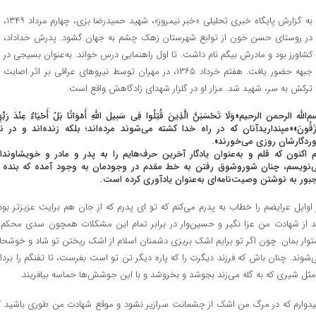
به گزارش پایگاه خبری تحلیلی «خبر نیمروز»، شهید حمیدرضا بزی، چهارم مرداد ۱۳۴۹،
در روستای حسن خون از توابع شهرستان زهک چشم به جهان گشود. پدرش خداداد،
کشاورز بود و مادرش بیگم نام داشت. تا اول راهنمایی درس خواند. به‌عنوان بسیجی در
جبهه حضور یافت. هفتم خرداد ۱۳۶۵، در مهران توسط نیروهای عراقی بر اثر اصابت
ترکش به سر، شهید شد. مزار او در گلزار شهدای زادگاهش واقع است.
‌الله الرحمن الرحیم«وَلَا تَحْسَبَنَّ الَّذِینَ قُتِلُوا فِی سَبیل اللهِ أَمْوَاتًا بَلْ أَحْیَاءٌ عِنْدَ رَبِّهِ
رْزَقُونَ»«مپنداریدآنان که در راه خدا کشته می‌شوند مرده‌اند؛ بلکه زنده‌اند و در نز
وردگارشان روزی می‌خورند».
 اکنون که قلم و به‌عنوان یادگار آخرین حرف‌هایم را به پدر و مادر و خویشاوندا
‌نویسم، چنان شوروشوق رفتن به خط مقدم در وجودمان به وجود آمده که بنده ر
بور به نوشتن وصیت‌نامه‌ای به‌عنوان یادآوری کرده است.
 اوایل عرایضم را خطاب به پدرم می‌کنم که تو ای پدرم که از جان هم برایت عزیزتر بود
د از شهادت من عزا نگیر و حسین‌وار در برابر تمام این مشکلات همچون سدی محکم 
توار بمان. چون اگر تو برایم اشک بریزی دشمنان اسلام از اشک ریختن تو شاد و خوشحا
‌شوند. چنان باش که فرزند دیگرت را که پاره دیگر تن تو است بفرست، تا تفنگم را بردار
مثل شیری که به گله می‌زند بجوشد و بخروشد و با این جوشش‌ها حماسه بیافریند.
یدوارم که در مرگ من اشک از چشمانت سرازیر نشود و موقع شهادت من طوری باشید ک