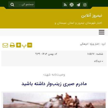
نیمروز آنلاین
اخبار شهرستان نیمروز و استان سیستان و
بلوچستان
پ
گروه :
اخبار ویژه
/
فرهنگی
شناسه :
10567
۰۶ بهمن ۱۴۰۴ - ۹:۳۹
۰
دیدگاه
وصیت‌نامه شهید؛
مادرم صبری زینب‌وار داشته باشید