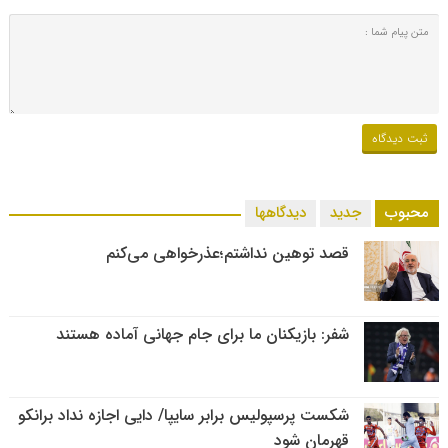
محبوب
جدید
دیدگاهها
قصد توهین نداشتم؛عذرخواهی می‌کنم
شفر: بازیکنان ما برای جام جهانی آماده هستند
شکست پرسپولیس برابر سایپا/ دایی اجازه نداد برانکو
قهرمان شود