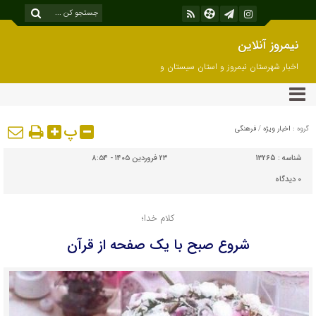
نیمروز آنلاین
اخبار شهرستان نیمروز و استان سیستان و
بلوچستان
پ
گروه :
اخبار ویژه
/
فرهنگی
شناسه :
13265
۲۳ فروردین ۱۴۰۵ - ۸:۵۴
۰
دیدگاه
کلام خدا؛
شروع صبح با یک صفحه از قرآن