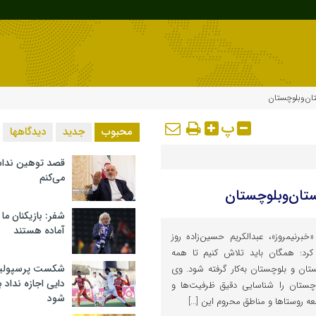
ان‌وبلوچستان
پ
محبوب
جدید
دیدگاهها
قصد توهین ندا
می‌کنم
تان‌وبلوچستان
شفر: بازیکنان ما
آماده هستند
برنیمروز»، عبدالکریم حسین‌زاده روز
 کرد: همگان باید تلاش کنیم تا همه
شکست پرسپولیس 
ان و بلوچستان به‌کار گرفته شود. وی
دایی اجازه نداد ب
ستان را شناسایی دقیق ظرفیت‌ها و
شود
ه روستاها و مناطق محروم این […]