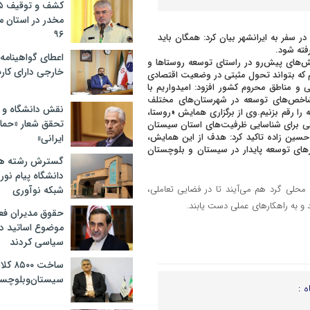
مخدر در استان 
۹۶
ر سفر به ایرانشهر بیان کرد: همگان باید
فته شود.
اعطای گواهینامه ر
‌های پیش‌رو در راستای توسعه روستاها و
خارجی دارای کار
تیم که بتواند تحول مثبتی در وضعیت اقتصادی
و مناطق محروم کشور افزود: امیدواریم با
ی شاخص‌های توسعه در شهرستان‌های مختلف
نقش دانشگاه و ن
ا رقم بزنیم.وی از برگزاری همایش «روستا،
تحقق شعار «حمای
بی برای شناسایی ظرفیت‌های استان سیستان
حسین زاده تاکید کرد: هدف از این همایش،
ایرانی»
رهای توسعه پایدار در سیستان و بلوچستان
گسترش رشته ها
دانشگاه پیام نور/
حلی گرد هم می‌آیند تا در فضایی تعاملی،
شبکه نوآوری
و به راهکارهای عملی دست یابند.
حقوق مدیران فعل
موضوع اساتید دو
سیاسی کردند
ساخت 
سیستان‌وبلوچست
ه :