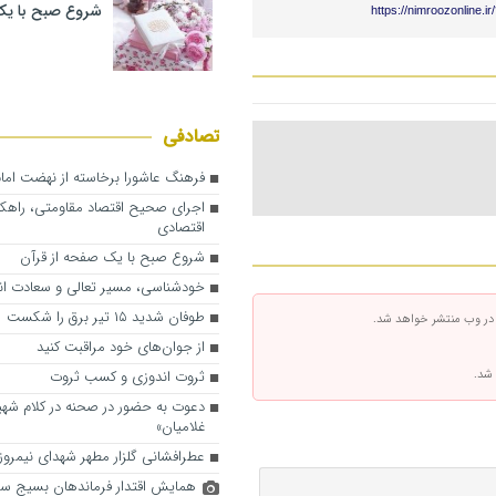
شروع صبح با یک
https://nimroozonline.i
تصادفی
فرهنگ عاشورا برخاسته از نهضت ام
اجرای صحیح اقتصاد مقاومتی، راهک
اقتصادی
شروع صبح با یک صفحه از قرآن
خودشناسی، مسیر تعالی و سعادت ا
طوفان شدید ۱۵ تیر برق را شکست
 در وب منتشر خواهد شد.
از جوان‌های خود مراقبت کنید
 شد.
ثروت اندوزی و کسب ثروت
دعوت به حضور در صحنه در کلام شهید
غلامیان»
عطرافشانی گلزار مطهر شهدای نیمروز
همایش اقتدار فرماندهان بسیج سپ