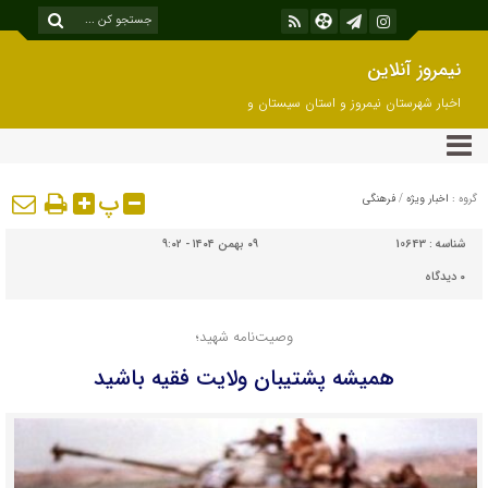
نیمروز آنلاین
اخبار شهرستان نیمروز و استان سیستان و
بلوچستان
پ
گروه :
اخبار ویژه
/
فرهنگی
شناسه :
10643
۰۹ بهمن ۱۴۰۴ - ۹:۰۲
۰
دیدگاه
وصیت‌نامه شهید؛
همیشه پشتیبان ولایت فقیه باشید