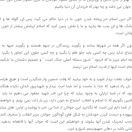
 جهان می باشد و چه بهتر که فرزندان آن دنیا باشیم.
اگر دین اسلام جز ریخته شدن خون ما در دنیا حاکم می گردد پس ای گلوله ها و ا
شک ها و ای بمب ها ببارید و ما را نقش زمین کنید که اسلام ارزشش بیشتر از خون م
انان است.
نون اگر همه در شهرها بمانند و بگویند رزمندگان در جبهه هستند و بگویند جبهه به م
تیاج ندارد پس چه کسی باید جلو ظلم را بگیرد و چه کسی جلوی این تجاوز را بگیرد ب
ته امام عزیز ما که فرمود ” امروز مسئله اصلی جنگ است ” و تصمیم دشمنان ما شکس
لام است اینها از قدرت اسلام می ترسند.
 خواب غفلت بیدار شوید و به خود بیایید که وقت حسین وار جنگیدن است و هیچ هراس
 دل راه ندهید که خدا با ماست و اما شما امت بیدار و شهیدپرور خدای نکرده هنگام
ود که در شما تزلزلی به وجود بیاید که چرا این قدر شهید مفقود می دهیم ما باید ب
لمین بگوییم که تا اسلام و انقلاب احتیاج به خون دارد، زیر بار ذلت نمی رویم. و خواهش
 از شما دارم این است که نگذارید این جوانان از خدا بی خبر با پوشیدن لباس های مبتذ
بیهوده و درست کردن خودشان به شکل های گوناگون جوانان عزیز انقلاب را منحرف کنند 
جب تحریک شدن آنها بشوند و خواهشم این است که جواب آنها را قاطعانه بدهید ت
تی باشد بر دهان صهیونیسم شرق و غرب.