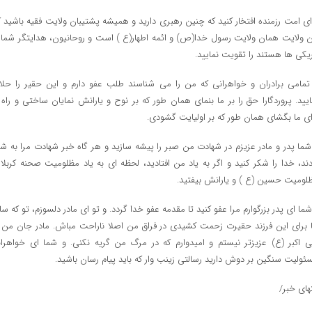
ای امت رزمنده افتخار کنید که چنین رهبری دارید و همیشه پشتیبان ولایت فقیه باشید ک
ن ولایت همان ولایت رسول خدا(ص) و ائمه اطهار(ع ) است و روحانیون، هدایتگر شما ا
ریکی ها هستند را تقویت نمایید.
 تمامی برادران و خواهرانی که من را می شناسند طلب عفو دارم و این حقیر را حلا
ایید. پروردگارا حق را بر ما بنمای همان طور که بر نوح و یارانش نمایان ساختی و راه ر
ای ما بگشای همان طور که بر اولیایت گشودی.
شما پدر و مادر عزیزم در شهادت من صبر را پیشه سازید و هر گاه خبر شهادت مرا به شم
دند، خدا را شکر کنید و اگر به یاد من افتادید، لحظه ای به یاد مظلومیت صحنه کربلا 
لومیت حسین (ع ) و یارانش بیفتید.
شما ای پدر بزرگوارم مرا عفو کنید تا مقدمه عفو خدا گردد. و تو ای مادر دلسوزم، تو که سا
 برای این فرزند حقیرت زحمت کشیدی در فراق من اصلا ناراحت مباش. مادر جان من ا
ی اکبر (ع) عزیزتر نیستم و امیدوارم که در مرگ من گریه نکنی. و شما ای خواهران
ئولیت سنگین بر دوش دارید رسالتی زینب وار که باید پیام رسان باشید.
تهای خبر/