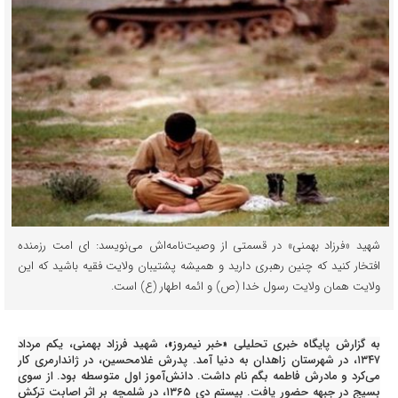
شهید «فرزاد بهمنی» در قسمتی از وصیت‌نامه‌اش می‌نویسد: ای امت رزمنده
افتخار کنید که چنین رهبری دارید و همیشه پشتیبان ولایت فقیه باشید که این
ولایت همان ولایت رسول خدا (ص) و ائمه اطهار (ع) است.
به گزارش پایگاه خبری تحلیلی «خبر نیمروز»، شهید فرزاد بهمنی، یکم مرداد
۱۳۴۷، در شهرستان زاهدان به دنیا آمد. پدرش غلامحسین، در ژاندارمری کار
می‌کرد و مادرش فاطمه بگم نام داشت. دانش‌آموز اول متوسطه بود. از سوی
بسیج در جبهه حضور یافت. بیستم دی ۱۳۶۵، در شلمچه بر اثر اصابت ترکش