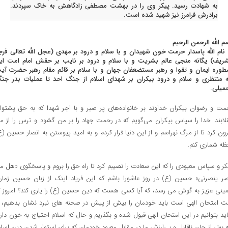
به شهادت رسید. پیکر وی را در بهشت مصطفی زادگاهش به خاک سپردند.
برادرش فرامرز نیز شهید شده است.
م الله الرحمن الرحیم
 نام الله پاسدار حرمت خون شهیدان و با سلام و درود بر مهدی (عجل الله تعالی فرج
شریف) یگانه منجی عالم بشریت و با سلام و درود بر نایب بر حقش امام امت ای
طوره ایمان و تقوا و رهبر مستضعفان جهان و با سلام بر قائم مقام رهبر حضرت آی
له منتظری و سلام و درود بیکران بر شهدای اسلام از جنگ احد تا عملیات بدر جن
میلی.
مت و رضوان بیکران خداوند بر خانواده‌های پر صبر و با اجر شهدا که به حق پشتوان
قلابند. خدا را سپاس بیکران می‌گویم که در رحمت جهاد را بر من گشود و ترس را از م
رون کرد تا از مرگ نهراسم و از این دنیا فرار کردم و به امید پیوستن به انصار حسین (ع
ظه شماری کنم.
ر و سپاس معبودی را که این سعادت را نصیبم کرد تا راه حق را بروم و پاسخگوی «هل م
صر ینصرنی» حسین (ع) در روز عاشورا باشم که این فریاد اینک از زبان حسین زمان
ینی عزیز به گوش می رسد، که آیا کسی هست که دین حسین (ع) را یاری کند؟ امروز ک
ت امتحان الهی است باید خودمان را بیش از پیش در صحنه های نبرد نشان بدهیم، ت
ید بتوانیم در این امتحان الهی قبول شده و بگذریم و حال که اسلام احتیاج به خون دارد
 بهتر از جان ناقابل و بی‌ارزش ما در مقابل معبود خودمان که برای استوار شدن دین اسلا