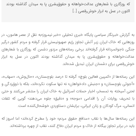
که روزگاری با شعارهای عدالت‌خواهانه و حقوق‌بشری پا به میدان گذاشته بودند
اکنون در عمل به ابزار خوش‌رقصی […]
به گزارش خبرنگار سیاسی پایگاه خبری تحلیلی «خبر نیمروز»به نقل از عصر هامون، در
روزهایی که خاک ایران زیر آتش تجاوز رژیم صهیونیستی قرار گرفته و مردم کشور درگیر
جنگی ناجوانمردانه قرار گرفته‌اند برخی رسانه‌های مزدور دشمن که روزگاری با شعارهای
عدالت‌خواهانه و حقوق‌بشری پا به میدان گذاشته بودند اکنون در عمل به ابزار
خوش‌رقصی برای دشمنان ایران تبدیل شده‌اند.
این رسانه‌ها از «کمپین فعالین بلوچ» گرفته تا «رصد بلوچستان»، «حال‌وش»، «سهاب»،
«آجوئی بلوچستان» و «جنبش دادخواهان» نه تنها سکوت نکرده‌اند، بلکه با ذوق‌زدگی و
لحنی آمیخته به تمسخر، اخبار حملات اسرائیل به خاک ایران را منتشر می‌کنند و حتی
با تحریف روایات آن را اقدامی «موجه» و «دقیق» جلوه می‌دهند؛ گویی که تلفات
انسانی، مرگ کودکان و زنان ایرانی، برایشان دستاوردی خوشحال‌کننده است.
این رسانه‌ها سال‌ها با نقاب «مدافع حقوق مردم» خود را مطرح کرده‌اند؛ اما امروز که
باید در برابر تجاوز بیگانه از خاک و مردم ایران دفاع کنند، نقاب از چهره برداشته‌اند.