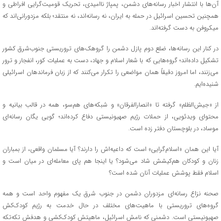
آن‌ها با انتشار اخبار رسانه‌های دشمن، پمپاژ ناامیدی، تحریک قومیت‌گرایی افراطی و
همچنین تحسین اسرائیل در حمله به ایران، نه رسانه‌اند، نه منتقد؛ بلکه مزدورانی‌اند که
میکروفن به دست گرفته‌اند.
در کنار این رسانه‌ها، ضلع دوم پازل دشمن را گروهک‌های تروریستی جنوب‌شرق کشور
تشکیل داده‌اند؛ گروه‌هایی که با شعار اسلام و جهاد، دست به عملیات کور، انفجار و ترور
می‌زنند، اما امروز دقیقاً همان مواضعی را تکرار می‌کنند که از زبان فرماندهان اسرائیلی
شنیده‌ایم.
از «جیش‌الظلم» گرفته تا «انصارالفرقان» و شبکه‌های هم‌سو، همه در قالب بیانیه و
محتوای ویدئویی، از حملات رژیم صهیونیستی دفاع کرده‌اند؛ گویی یگان رسانه‌ای
موساد، در بلوچستان دفتر زده است.
آیا این همان «اسلام‌گرایی» است که داعیه‌اش را دارند؟ آیا مسلمان واقعی، از بمباران
زنان و کودکان هم‌کیشش شاد می‌شود؟ یا اینجا هم پای معامله‌ای در میان است و
اسلام فقط پوشش عملیات آنان شده است؟
صحنه نزاع رسانه‌ای مزدوران دشمن در جنوب شرق یک مفهوم واحد است و همه
گروه‌های تروریستی با ماهیت‌های مختلف در حال خدمت به رژیم کودک‌کش
صهیونیستی است. دشمنی که نامش اسرائیل، ماهیتش کودک‌کشی و هدفش تکه‌تکه