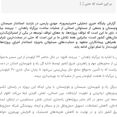
بر این است که حتی […]
 گزارش پایگاه خبری تحلیلی «خبرنیمروز»، مهدی پارسی در بازدید استاندار سیستان 
وچستان و جمعی از مسئولان استانی از عملیات ساخت بزرگراه زاهدان – بیرجند بیا
د: باور ما این است که توقف پروژه‌ها، به معنای توقف توسعه در یکی از استراتژیک‌تری
تان‌های کشور است؛ بنابراین همه تلاش ما بر این است که حتی در سخت‌ترین شرای
 همراهی پیمانکاران متعهد و حمایت‌های مسئولان به‌ویژه استاندار اجرای پروژه‌ها
لویت‌دار با تمام توان ادامه یابد.
وی با اشاره به بزرگراه زاهدان – بیرجند افزود: در حال حاضر ۳۶ کیلومتر از این مسیر به‌
ی از محورهای مهم و راهبردی شرق کشور توسط اداره کل راه و شهرسازی استان در دس
اجراست که با تأمین به‌موقع منابع مال پیش‌بینی می‌شود تا پایان سال جا
ن بزرگراه تا هشت کیلومتر پس از سفیدآبه به بهره‌برداری برسد.
یرکل راه و شهرسازی سیستان و بلوچستان با بیان اینکه این پروژه در راستای تکمی
یدورهای ترانزیتی و تقویت ارتباطات بین استانی، نقش کلیدی ایفا می‌کند اظهار کرد
سعه این محور در کنار سایر پروژه‌های راه‌سازی استان نقش مستقیمی در ارتقای ایمن
ده‌ای، کاهش تصادفات، تسهیل حمل‌ونقل بار و مسافر و ایجاد پیوستگی شبکه حمل‌ونق
ق کشور دارد و در نهایت به کاهش هزینه‌های لجستیک و افزایش بهره‌وری خواه