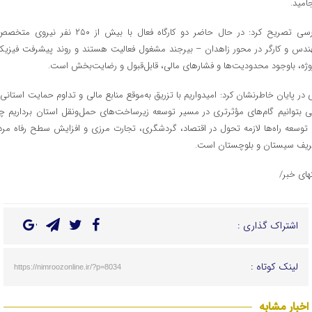
جامید.
پارسی تصریح کرد: در حال حاضر دو کارگاه فعال با بیش از ۲۵۰ نفر نیروی 
ندس و کارگر در محور زاهدان – بیرجند مشغول فعالیت هستند و روند پیشرفت فیزیک
وژه، باوجود محدودیت‌ها و فشارهای مالی، قابل‌قبول و رضایت‌بخش است.
 در پایان خاطرنشان کرد: امیدواریم با تزریق به‌موقع منابع مالی و تداوم حمایت استانی 
ی بتوانیم گام‌های مؤثرتری در مسیر توسعه زیرساخت‌های حمل‌ونقل استان برداریم چر
 توسعه راه‌ها لازمه تحول در اقتصاد، گردشگری، تجارت مرزی و افزایش سطح رفاه مرد
یف سیستان و بلوچستان است.
تهای خبر/
اشتراک گذاری :
لینک کوتاه :
https://nimroozonline.ir/?p=8034
اخبار مشابه