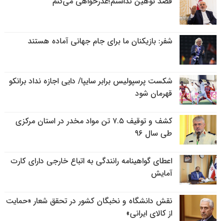
قصد توهین نداشتم؛عذرخواهی می‌کنم
شفر: بازیکنان ما برای جام جهانی آماده هستند
شکست پرسپولیس برابر سایپا/ دایی اجازه نداد برانکو
قهرمان شود
کشف و توقیف ۷.۵ تن مواد مخدر در استان مرکزی
طی سال ۹۶
اعطای گواهینامه رانندگی به اتباع خارجی دارای کارت
آمایش
نقش دانشگاه و نخبگان کشور در تحقق شعار «حمایت
از کالای ایرانی»