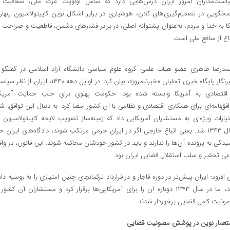
است‌مداران امروز ایران درس‌هایی دارد که شامل اولویت عزت ملی، شفافیت 
سخگویی در تصمیم‌گیری‌های کلان، هوشیاری در برابر اشکال نوین کاپیتولاسیون پنهان
کا به خدا و مردم، به‌عنوان پشتوانه اصلی، در برابر فشارهای دشمن، قاطعیت و صراحت د
اع از منافع ملی است.
مدرضا طاهری عضو هیأت علمی گروه علوم سیاسی دانشگاه آزاد اسلامی در گفتگو ب
خبرنگار پایگاه خبری تحلیلی «خبرنیمروز»، بیان کرد: در اوایل دهه ۱۳۴۰، ایران از نظ
اقتصادی به آمریکا وابسته شده بود. حکومت پهلوی برای جلب حمایت آمریکا
افق‌نامه‌ای برای همکاری اقتصادی و نظامی با آن کشور امضا کرد. به دنبال این توافق، شا
تیازات ویژه‌ای به مستشاران آمریکایی داد که زمینه‌ساز تصویب لایحه کاپیتولاسیون د
سال ۱۳۴۳ شد. یعنی اتباع خارجی اگر در ایران جرمی مرتکب شوند، دادگاه‌های ایران ح
یدگی به پرونده آن‌ها را ندارند و باید در کشور خودشان محاکمه شوند. این قانون، در واق
عی تحقیر و سلب استقلال قضایی ایران بود.
 افزود: ایران پیش‌تر در دوره قاجار و در قرارداد ترکمانچای چنین امتیازی را به روسیه داد
بود، اما در سال ۱۳۴۳ دوباره آن را برای آمریکایی‌ها برقرار کرد و مستشاران آن کشور 
ونیت کامل قضایی برخوردار شدند.
تعمار نوین در پوشش مصونیت قضایی