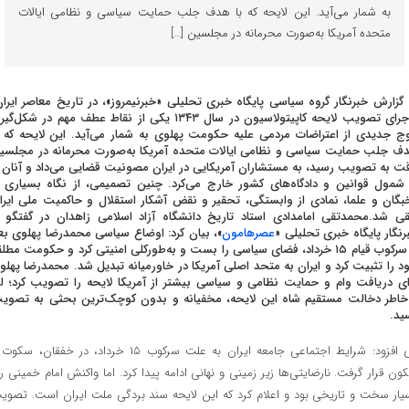
به شمار می‌آید. این لایحه که با هدف جلب حمایت سیاسی و نظامی ایالات
متحده آمریکا به‌صورت محرمانه در مجلسین […]
 گزارش خبرنگار گروه سیاسی پایگاه خبری تحلیلی «خبرنیمروز»، در تاریخ معاصر ایران
ماجرای تصویب لایحه کاپیتولاسیون در سال ۱۳۴۳ یکی از نقاط عطف مهم در شکل‌گ
ج جدیدی از اعتراضات مردمی علیه حکومت پهلوی به شمار می‌آید. این لایحه که ب
ف جلب حمایت سیاسی و نظامی ایالات متحده آمریکا به‌صورت محرمانه در مجلسی
ت به تصویب رسید، به مستشاران آمریکایی در ایران مصونیت قضایی می‌داد و آنان ر
 شمول قوانین و دادگاه‌های کشور خارج می‌کرد. چنین تصمیمی، از نگاه بسیاری ا
بگان و علما، نمادی از وابستگی، تحقیر و نقض آشکار استقلال و حاکمیت ملی ایرا
قی شد.محمدتقی امامدادی استاد تاریخ دانشگاه آزاد اسلامی زاهدان در گفتگو ب
رنگار پایگاه خبری تحلیلی «
عصرهامون
»، بیان کرد: اوضاع سیاسی محمدرضا پهلوی بع
از سرکوب قیام ۱۵ خرداد، فضای سیاسی را بست و به‌طورکلی امنیتی کرد و حکومت مطل
د را تثبیت کرد و ایران به متحد اصلی آمریکا در خاورمیانه تبدیل شد. محمدرضا پهلو
ای دریافت وام و حمایت نظامی و سیاسی بیشتر از آمریکا لایحه را تصویب کرد؛ لذ
‌خاطر دخالت مستقیم شاه این لایحه، مخفیانه و بدون کوچک‌ترین بحثی به تصوی
ید.
وی افزود: شرایط اجتماعی جامعه ایران به علت سرکوب ۱۵ خرداد، در خفقان، سک
ون قرار گرفت. نارضایتی‌ها زیر زمینی و نهانی ادامه پیدا کرد. اما واکنش امام خمینی ره
یار سخت و تاریخی بود و اعلام کرد که این لایحه سند بردگی ملت ایران است. تصوی