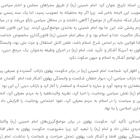
ن استاد تاریخ عنوان کرد: امام خمینی (ره) از طریق مجراهای مجلس و اخبار سیاسی ا
ویب این لایحه باخبر شد. زیرا اگر چه مخفیانه به تصویب رسید، اما یک سند رسمی بو
دیگر اینکه نمایندگان از موضوع آگاهی داشتند و در محافل سیاسی بازگو می‌شد و در میا
دم پخش شد. این جا بود امام خمینی ره به‌تندی موضع‌گیری کردند. زیرا این قانون نق
کار حاکمیت خدا و اسلام بود و از منظر امام خمینی (ره) قانون‌گذاری مخصوص خداست
لذا قوانین باید بر اساس شرع اسلام باشد، نقض کامل استقلال و عزت ملی بود، وابستگ
لوی به آمریکا آشکار و تأیید شد، امام (ره) در اجرای وظیفه به‌عنوان یک مرجع دینی، د
ابر تهاجم آشکار به اسلام و میهن سکوت نکرد.
 اظهار کرد: شجاعت امام خمینی (ره) در برابر حکومت پهلوی بازتاب گسترده و عمیقی پید
د؛ بازتاب سیاسی آن، دیوار خفقان شکست و وابستگی پهلوی آشکار شد؛ امام گفتمان ض
تعماری به وجود آورد و مبارزه با استبداد و استعمار را آغاز کرد و بازتاب دینی آن این بود ک
ام (ره) نقش سیاسی روحانیت را احیا کرد، نظریه ولایت‌فقیه را به مردم معرفی کرد، اتحا
ن و سیاست را در اسلام به مردم معرفی کرد، نفوذ اجتماعی روحانیت را افزایش داد 
اری اسلامی را بنا نهاد.
امدادی تأکید کرد: حکومت پهلوی در برابر موضع‌گیری‌های امام خمینی (ره) واکن
یدی نشان داد و امام (ره) را تبعید کرد زیرا مشروعیت حکومت پهلوی به خطر افتاد
بستگی پهلوی افشا و آشکار شد، پهلوی تحمل صراحت و شجاعت را نداشت، امام (ره