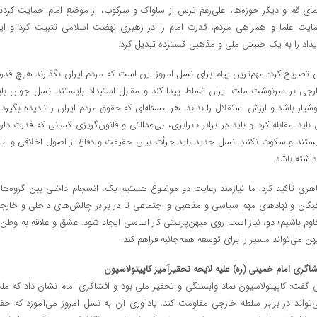
مای قم و دیگر حوزه‌ها، علی‌رغم ترس از ساواک و سرکوب، از موضع امام حمایت کردند
ایت علما و همراهی مردم، قدرت امام را در رهبری نهضت اسلامی تثبیت کرد و ای
یداد را به یک جنبش ملی و مذهبی گسترده تبدیل کرد.
 تصریح کرد: مهم‌ترین پیام برای نسل امروز این است که مردم ایران نگذارند هیچ قدر
رجی بر سرنوشت ملت ایران تسلط پیدا کند و مقابل استبداد بایستند. نسل جوان بای
شیار باشد و ارزش استقلال را بداند. هر مسئله‌ای که حقوق مردم ایران را نادیده بگیرد ب
 باید مقابله کرد و باید در برابر نابرابری، بی‌عدالتی و قانون‌گریزی کسانی که قدرت دارن
یستند و سکوت نکنند. نسل جدید باید جرأت بیان حقیقت و دفاع از اصول اخلاقی و مل
 داشته باشد.
هری تأکید کرد: ما نیازمند رعایت دو موضوع هستیم یک، انسجام داخلی بین گروه‌ها 
بگان و نهادهای مهم سیاسی و مذهبی و اجتماعی تا در برابر چالش‌های داخلی و خارج
اوم باشیم؛ دو، نیاز است روی میهن‌پرستی کار اساسی ایجاد شود. عشق و علاقه به وطن 
هن می‌تواند مسیر را برای توسعه همه‌جانبه فراهم کند.
شاگری امام خمینی (ره) علیه لایحه تحقیرآمیز کاپیتولاسیون
 گفت: کاپیتولاسیون نماد وابستگی و تحقیر ملی بود و افشاگری امام نشان داد که مل
‌تواند در برابر سلطه خارجی مقاومت کند. یادآوری آن به نسل امروز می‌آموزد که حف