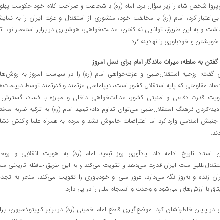
‌پروا شخص شاه را زیر سؤال برد، امام (ره) با شجاعت و صراحت کلام خود حکومت پهلو
 بی‌اعتبار کرد، امام (ره) با مخالفت خود، منشوری از استقلال و عزت ایران را به نمای
اشت و به این طریق، توانایی نه گفتن، عدالت‌خواهی، هوشیاری در برابر استعمار نو، اتک
 خویشتن و خودباوری را نهادینه کرد.
 گفتن به سلطه؛ میراث ماندگار امام برای نسل امروز
 گفت: روحیه استقلال‌طلبی و عزت‌خواهی امام (ره) را در سیاست امروز به روش‌ها
تصاد مقاومتی که پایه استقلال کشور است، دیپلماسی عزتمند و قدرتمند توسط دیپلمات‌ها
ویت قدرت دفاعی و امنیتی کشور، عدالت‌خواهی داخلی و مبارزه با فساد، گسترش 
ادینه‌کردن فرهنگ استقلال‌طلبی می‌توان تداوم داد؛ تبعید امام (ره) به ترکیه ضربه سخت
 جنبش اسلامی وارد کرد اما اعتراضات خاموش نشد و مردم به همراه علما واکنش نشا
ند.
ن استاد تاریخ ادامه داد: یادآوری روز تبعید امام (ره) به هویت انقلابی و روحی
تقلال‌طلبی ملت ایران قدرت می‌دهد و تقویت می‌کند و به این طریق حافظه تاریخی مل
ران زنده و به‌روز نگه می‌دارد، غرور ملی و خودباوری را تقویت می‌کند، منجر به تجدی
ثاق با ارزش‌های می‌شود و وحدت و انسجام ملی را در پی دارد.
 در پایان خاطرنشان کرد: موضع‌گیری قاطع امام خمینی (ره) در برابر کاپیتولاسیون، برا