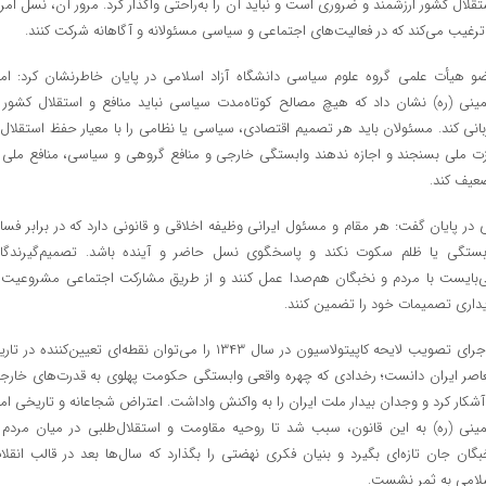
تقلال کشور ارزشمند و ضروری است و نباید آن را به‌راحتی واگذار کرد. مرور آن، نسل امرو
 ترغیب می‌کند که در فعالیت‌های اجتماعی و سیاسی مسئولانه و آگاهانه شرکت کنند.
و هیأت علمی گروه علوم سیاسی دانشگاه آزاد اسلامی در پایان خاطرنشان کرد: اما
ینی (ره) نشان داد که هیچ مصالح کوتاه‌مدت سیاسی نباید منافع و استقلال کشور ر
بانی کند. مسئولان باید هر تصمیم اقتصادی، سیاسی یا نظامی را با معیار حفظ استقلال 
ت ملی بسنجند و اجازه ندهند وابستگی خارجی و منافع گروهی و سیاسی، منافع ملی ر
عیف کند.
 در پایان گفت: هر مقام و مسئول ایرانی وظیفه اخلاقی و قانونی دارد که در برابر فساد
بستگی یا ظلم سکوت نکند و پاسخگوی نسل حاضر و آینده باشد. تصمیم‌گیرندگا
‌بایست با مردم و نخبگان هم‌صدا عمل کنند و از طریق مشارکت اجتماعی مشروعیت 
یداری تصمیمات خود را تضمین کنند.
ماجرای تصویب لایحه کاپیتولاسیون در سال ۱۳۴۳ را می‌توان نقطه‌ای تعیین‌کننده در تا
اصر ایران دانست؛ رخدادی که چهره واقعی وابستگی حکومت پهلوی به قدرت‌های خارج
 آشکار کرد و وجدان بیدار ملت ایران را به واکنش واداشت. اعتراض شجاعانه و تاریخی اما
ینی (ره) به این قانون، سبب شد تا روحیه مقاومت و استقلال‌طلبی در میان مردم 
بگان جان تازه‌ای بگیرد و بنیان فکری نهضتی را بگذارد که سال‌ها بعد در قالب انقلا
لامی به ثمر نشست.