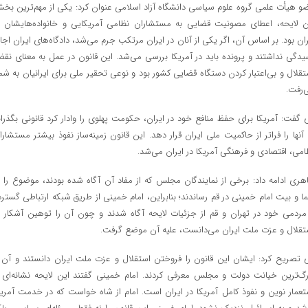
و هیأت علمی گروه علوم سیاسی دانشگاه آزاد اسلامی عنوان کرد: یکی از مهم‌ترین بخ
ن لایحه، اعطای مصونیت قضایی به مستشاران نظامی آمریکایی و خانواده‌هایشان د
ران بود. بر اساس آن، اگر یکی از آنان در ایران مرتکب جرم می‌شد، دادگاه‌های ایران اجاز
یدگی نداشتند و پرونده باید در آمریکا بررسی می‌شد. این قانون در عمل به معنای نق
تقلال و بی‌اعتبار کردن دستگاه قضایی کشور بود و نوعی تحقیر ملی برای ایرانیان به شما
‌رفت.
 گفت: آمریکا برای حفظ منافع خود در ایران، حکومت پهلوی را وادار کرد قانونی بگذران
 آنها را فراتر از حاکمیت ملی ایران قرار دهد. این قانون زمینه‌ساز نفوذ بیشتر مستشارا
امی، اقتصادی و فرهنگی آمریکا در ایران می‌شد.
هری ادامه داد: برخی از نمایندگان مجلس که از مفاد آن آگاه شده بودند، موضوع را ب
ما و بیت امام خمینی در قم رساندند؛ بنابراین، امام خمینی از طریق شبکه ارتباطی گسترد
مردمی خود در تهران و قم از جزئیات لایحه آگاه شدند و چون آن را توهین آشکار ب
تقلال و عزت ملت ایران می‌دانست، علیه آن موضع گرفت.
 تصریح کرد: ایشان این قانون را فروختن استقلال و عزت ملت ایران دانستند و آن ر
رگ‌ترین خیانت دولت و مجلس معرفی کردند. امام خمینی گفتند این لایحه نشانه‌ای ا
تعمار نوین و نفوذ کامل آمریکا در ایران است. امام از شاه خواست که در خدمت آمریک