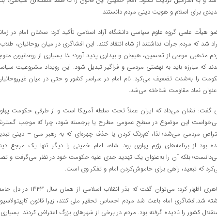
اشد و به اسرائیل نزدیک نشود. امام خمینی این قانون را نه فقط مسئله‌ای سیاسی، بلک
دیدی برای اسلام و هویت دینی مردم دانستند.
و هیأت علمی گروه علوم سیاسی دانشگاه آزاد اسلامی تأکید کرد: سخنان امام در زمان
راد شد که مردم جرأت نداشتند از شاه انتقاد کنند. این افشاگری در میان روحانیان، طلاب 
دم مذهبی موجی از تحسین، هیجان و بیداری پدید آورد؛ لذا بسیاری از روحانیون متوج
ند که مبارزه باید به نهضتی مردمی و فراگیر تبدیل شود. این رویداد مشروعیت سیاس
ومت را به‌شدت تضعیف می‌کرد. نام امام در سراسر کشور و حتی در میان غیرروحانیان
‌عنوان نماد مقاومت شناخته می‌شد.
 گفت: نشان می‌داد که ایران عملاً تحت سلطه آمریکا است و از طرفی حکومت پهلو
ی‌خواست این موضوع در سطح عمومی مطرح یا برجسته شود، چرا که موجب گستر
تراض مردمی می‌شد؛ لذا، کم‌رنگ کردن یا حذف چهره‌ای که به رهبر ملی – دینی تبدی
ه بود از برنامه‌های رژیم پهلوی بود. شاه، امام خمینی را دیگر تنها یک مرجع دین
ی‌دانست؛ بلکه آن را به‌عنوان یک تهدید جدی علیه حکومت خود در نظر می‌گرفت و تصو
‌کرد که تبعید، راهی برای خاموش‌کردن امام و تفکر وی است.
طاهری اظهار کرد: می‌توان گفت که بذر انقلاب اسلامی از همان سال ۱۳۴۳ د
شته شد.افشاگری امام باعث شد مردم احساس تحقیر ملی کنند، زیرا قانون کاپیتولاسیو
تقلال کشور را نادیده گرفته بود. مردم در برخی از شهرهای بزرگ اعتراض کردند. بسیاری ا