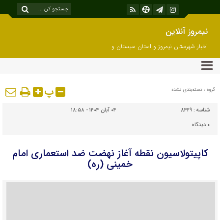
نیمروز آنلاین
اخبار شهرستان نیمروز و استان سیستان و
بلوچستان
پ
گروه : دسته‌بندی نشده
شناسه :
8329
۰۴ آبان ۱۴۰۴ - ۱۸:۵۸
۰
دیدگاه
کاپیتولاسیون نقطه آغاز نهضت ضد استعماری امام
خمینی (ره)