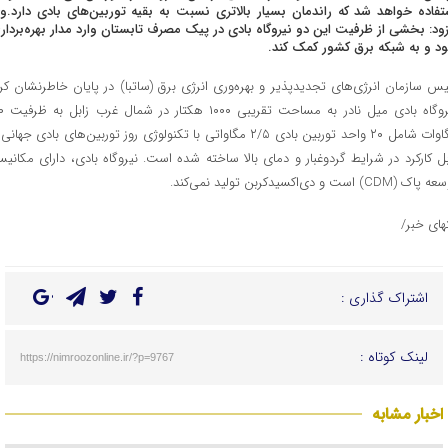
تفاده خواهد شد که راندمان بسیار بالاتری نسبت به بقیه توربین‌های بادی دارد.و
زود: بخشی از ظرفیت این دو نیروگاه بادی در پیک مصرف تابستان وارد مدار بهره‌بردار
د و به شبکه برق کشور کمک کند.
یس سازمان انرژی‌های تجدیدپذیر و بهره‌وری انرژی برق (ساتبا) در پایان خاطرنشان کرد
نیروگاه بادی میل نادر 
مگاوات شامل ۲۰ واحد توربین بادی ۲/۵ مگاواتی با تکنولوژی روز توربین‌های بادی جهان
بل کارکرد در شرایط گردوغبار و دمای بالا ساخته شده است. نیروگاه بادی، دارای مکانیس
ک (CDM) است و دی‌اکسیدکربن تولید نمی‌کند.
تهای خبر/
اشتراک گذاری :
لینک کوتاه :
https://nimroozonline.ir/?p=9767
اخبار مشابه