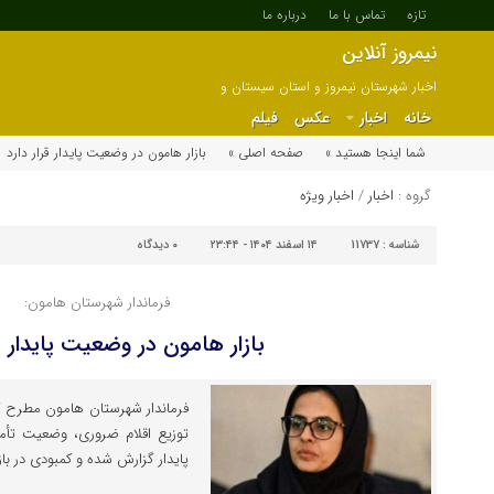
تازه
تماس با ما
درباره ما
نیمروز آنلاین
اخبار شهرستان نیمروز و استان سیستان و
بلوچستان
خانه
اخبار
عکس
فیلم
شما اینجا هستید »
صفحه اصلی »
بازار هامون در وضعیت پایدار قرار دارد
گروه :
اخبار
/
اخبار ویژه
شناسه :
11737
۱۴ اسفند ۱۴۰۴ - ۲۳:۴۴
۰
دیدگاه
فرماندار شهرستان هامون:
بازار هامون در وضعیت پایدار قر
فرماندار شهرستان هامون مطرح کرد
توزیع اقلام ضروری، وضعیت تأ
پایدار گزارش شده و کمبودی در با