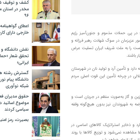
مخدر در استان 
۹۶
اعطای گواهینامه ر
خارجی دارای کار
در پی حملات مذموم و جنون‌آمیز رژیم
ر عزیزمان در سوگ شهادت رهبر فرزانه و
ته است را به ملت شریف ایران تسلیت عرض
نقش دانشگاه و ن
 باشند.
تحقق شعار «حمای
ایرانی»
ارد و تأمین آرد و تولید نان در شهرستان
گسترش رشته ها
 اختلالی در چرخه تأمین این قوت اصلی مردم
دانشگاه پیام نور/
شبکه نوآوری
حقوق مدیران فعل
زین و گاز به‌صورت منظم در جریان است و
موضوع اساتید دو
ضه به شهروندان نیز بدون هیچ‌گونه وقفه
سیاسی کردند
بصیرت، رمز امنیت
ارد و ذخایر استراتژیک کالاهای اساسی در
مشاهده نمی‌شود و توزیع کالاها با روند
از مرکز انجام خواهد شد.