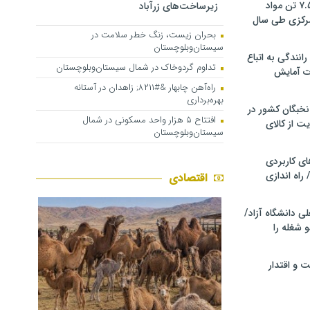
کشف و توقیف ۷.۵ تن مواد
زیرساخت‌های زرآباد
مرکزی طی سال
بحران زیست، زنگ خطر سلامت در
سیستان‌وبلوچستان
انندگی به اتباع
تداوم گردوخاک در شمال سیستان‌وبلوچستان
ت آمایش
راه‌آهن چابهار &#۸۲۱۱; زاهدان در آستانه
بهره‌برداری
خبگان کشور در
افتتاح ۵ هزار واحد مسکونی در شمال
ت از کالای
سیستان‌وبلوچستان
ی کاربردی
 راه اندازی
اقتصادی
ی دانشگاه آزاد/
 شغله را
 و اقتدار