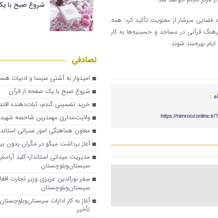
شروع صبح با یک
اد فضایی سرشار از معنویت تأکید کرد: همه
رهنگ قرآنی در مساجد و حسینیه‌ها به کار
یام بهره‌مند شوند.
تصادفی
امیدوار به آشتی سینما و ادبیات هس
شروع صبح با یک صفحه از قرآن
ه :
خرید تضمینی گندم، ثبات‌دهنده اقتص
ولایت‌مداری مهمترین شاخصه شهید
https://nimroozonline.ir
معاون هماهنگی امور عمرانی استاندار
آغاز برداشت میگو در مَکُران بدون بی
مدیریت میدانی استاندار؛ کلید آرام
سیستان‌وبلوچستان
سفر نورالدین عزیزی وزیر تجارت افغا
سیستان‌وبلوچستان
تأخیر