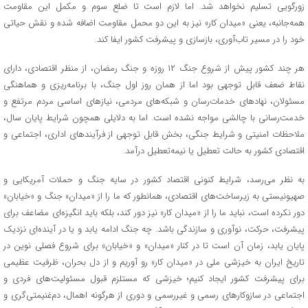
زورگویی تسلیم نخواهد شد. اما لازم است تا ضلع سوم و مکمل این مقاومت
همه‌جانبه، یعنی «میدان کار» نیز به این دو محمل مقاومت اضافه شده و نقش حیاتی
خود را در مسیر تاب‌آوری، بازسازی و پیشرفت کشور ایفا کند.
هر چند کشور پیش از شروع جنگ ۱۲ روزه و جنگ رمضان، از منظر اقتصادی، دارای
نقاط ضعف قابل توجهی بود اما از همان روز اول جنگ، با برنامه‌ریزی و هماهنگی
مسئولان، نهادهای خدمات‌رسان و شبکه‌های مردمی، نیازهای اساسی مردم مرتفع و
خدمت‌رسانی با چالشی مواجه نشده است. اما به دلایلی همچون شرایط پایان سال،
ملاحظات امنیتی و شرایط جنگی، بخش قابل توجهی از فرآیندهای اداری، اجتماعی و
اقتصادی کشور به حالت تعطیل یا نیمه‌تعطیل درآمد.
به نظر می‌رسد، شرایط کنونی اقتصاد کشور در سایه جنگ و حملات آمریکایی و
صهیونیستی به زیرساخت‌های اقتصادی، همانطور که ما را از «میدان» جنگ و «خیابان»
دور نکرده است، نباید ما را از «میدان کار» نیز دور کند، بلکه باید انگیزه‌ای مضاعف برای
پیشرفت، حرکت، نوآوری و سازندگی باشد. چه جنگ ادامه یابد و یا در آینده‌ای نزدیک
پایان یابد، زمان آن است تا در کنار «میدان» و «خیابان» برای شروع فصلی نوین در
تاریخ ایران به خیزشی ملی در «میدان کار» رو آوریم و از دل بحران، ظرفیت عظیمی
برای پیشرفت کشور ایجاد کنیم؛ خیزشی که مستلزم قبول مسئولیت‌های فردی و
اجتماعی در سازوکارهای رسمی و غیررسمی و دوری از هرگونه اهمال، دم‌غنیمتی‌گری و