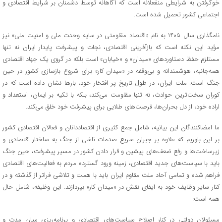
خوگرفتن به شرایطی منفعلانه است که آگاهانه توسط دشمنان بر شرایط اقتصادی و
اجتماعی کشور تحمیل شده است.
نامگذاری سال ۱۴۰۵ به نام «اقتصاد مقاومتی در سایه وحدت ملی و امنیت ملی» نیز
مؤید این نکته است که بازآفرینی اقتصادی، نجات و پیشرفت پایدار ایران نه تنها
مستلزم حفظ دستاوردهای «میدان» و «خیابان» است بلکه در گروی یک جهاد اقتصادی
همه‌جانبه، هوشمندانه و بی‌وقفه در «میدان کار» برای شروع بازسازی کشور در حین
جنگ است. ملت ایران، در طول تاریخ پر افتخار خود، بارها نشان داده است که در
کوران سخت‌ترین حوادث، نه تنها مقاومت می‌کند، بلکه با تکیه بر ایمان، استعداد و
اراده خود، از دل بحران‌ها، فرصت‌های طلایی برای پیشرفت خود خلق می‌کند.
ما امضاکنندگان این بیانیه، شامل جمع کثیری از اقتصاددانان و فعالان اقتصادی کشور
بر این باوریم که علاوه بر جبران سریع صدمات ناشی از جنگ به ساختار اقتصادی و
زیرساخت‌ها و رفع ضعف‌های پیشین و قرار دادن کشور در مسیر پیشرفت، حین جنگ
باید با سیاست‌های جدید اقتصادی، زمینه ورود گسترده مردم به فعالیت‌های اقتصادی
فراهم شده و تمامی آحاد ملت مقاوم ایران باید با همت و تلاشی فراتر از گذشته و در
کنار سایر وظایف خود به ایفای نقش در «میدان کار» بپردازند. این وظیفه، شامل حال
همه است:
مسئولان دولتی در کنار اصلاح سیاست‌های اقتصادی و برنامه‌ریزی میان مدت و