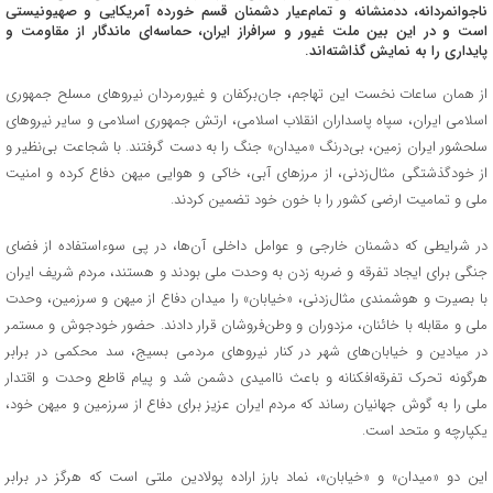
ناجوانمردانه، ددمنشانه و تمام‌عیار دشمنان قسم خورده آمریکایی و صهیونیستی
است و در این بین ملت غیور و سرافراز ایران، حماسه‌ای ماندگار از مقاومت و
پایداری را به نمایش گذاشته‌اند.
از همان ساعات نخست این تهاجم، جان‌برکفان و غیورمردان نیروهای مسلح جمهوری
اسلامی ایران، سپاه پاسداران انقلاب اسلامی، ارتش جمهوری اسلامی و سایر نیروهای
سلحشور ایران زمین، بی‌درنگ «میدان» جنگ را به دست گرفتند. با شجاعت بی‌نظیر و
از خودگذشتگی مثال‌زدنی، از مرزهای آبی، خاکی و هوایی میهن دفاع کرده و امنیت
ملی و تمامیت ارضی کشور را با خون خود تضمین کردند.
در شرایطی که دشمنان خارجی و عوامل داخلی آن‌ها، در پی سوءاستفاده از فضای
جنگی برای ایجاد تفرقه و ضربه زدن به وحدت ملی بودند و هستند، مردم شریف ایران
با بصیرت و هوشمندی مثال‌زدنی، «خیابان» را میدان دفاع از میهن و سرزمین، وحدت
ملی و مقابله با خائنان، مزدوران و وطن‌فروشان قرار دادند. حضور خودجوش و مستمر
در میادین و خیابان‌های شهر در کنار نیروهای مردمی بسیج، سد محکمی در برابر
هرگونه تحرک تفرقه‌افکنانه و باعث ناامیدی دشمن شد و پیام قاطع وحدت و اقتدار
ملی را به گوش جهانیان رساند که مردم ایران عزیز برای دفاع از سرزمین و میهن خود،
یکپارچه و متحد است.
این دو «میدان» و «خیابان»، نماد بارز اراده پولادین ملتی است که هرگز در برابر