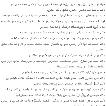
مهندس صابر میرزایی، معاون پژوهش مرکز تحول و پیشرفت ریاست جمهوری
دکتر محمد شیریجیان، معاون سابق بانک مرکزی
سید مهدی نیازی، سرپرست سابق وزارت صمت و معاون سابق سازمان برنامه و بودجه
آیت‌الله احمد علی یوسفی، رئیس مرکز راهبری اقتصاد مقاومتی حوزه‌های علمیه و
مدیر گروه اقتصاد پژوهشگاه فرهنگ و اندیشه اسلامی
دکتر علیرضا شاهمیرزایی، معاون پیشین تجارت و خدمات وزارت صمت
دکتر مهدی موحدی بکنظر، عضو هیات علمی دانشکده حکمرانی دانشگاه شاهد
دکتر حمیدرضا فولادگر، رئیس شورای راهبری بهبود محیط کسب و کار و نماینده سابق
مجلس
دکتر روح الله ایزدخواه، نماینده تهران در مجلس شورای اسلامی
دکتر سیدامیر سیاح، مدیر اندیشکده حکمرانی هوشمند و سرپرست سابق مرکز ملی
مطالعات، پایش و بهبود محیط کسب‌وکار
حسین دُرّ، تولید کننده و رییس اتحادیه صنایع پایین دست پتروشیمی
دکتر علی نصیری اقدم، عضو هیات علمی دانشکده اقتصاد دانشگاه علامه طباطبایی
دکتر کمیل قیدرلو، معاون اجتماعی مرکز پژوهش‌های مجلس
دکتر مجید کریمی ریزی، رییس مرکز ملی تامین مالی و دبیر شورای ملی تامین مالی
دکتر مرتضی فیروزآبادی، مدیرعامل بنیاد حیات کمیته امداد امام خمینی(ره)
دکتر علی مروی، عضو هیئت علمی دانشکده اقتصاد دانشگاه علامه طباطبایی و رئیس