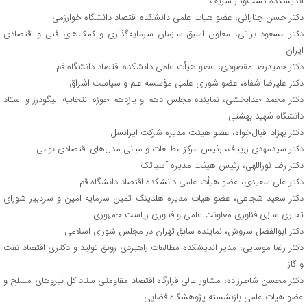
اندیشکده کسب‌وکار شریف
دکتر حسن چنارانی، عضو هیات علمی دانشکده اقتصاد دانشگاه خوارزمی
دکتر مسعود براتی، معاون اسبق سازمان سرمایه‌گذاری و کمک‌های فنی و اقتصادی
ایران
دکتر حمیدرضا مقصودی، عضو هیأت علمی دانشکده اقتصاد دانشگاه قم
دکتر علیرضا شفاه، عضو شورای علمی مؤسسه علم و سیاست اشراق
دکتر محمد خدابخشی، نماینده مجلس دهم و یازدهم حوزه انتخابیه الیگودرز و استاد
دانشگاه شهید بهشتی
دکتر بهزاد اقبال‌خواه، عضو هیئت مدیره شرکت ایرانسل
دکتر سیدمهدی زریباف، رئیس مرکز مطالعات و مبانی مدل‌های اقتصادی بومی
دکتر رضا نوراللهی، رئیس هیئت مدیره آسیاتک
دکتر علی سعیدی، عضو هیأت علمی دانشکده اقتصاد دانشگاه قم
دکتر سعید شجاعی، عضو هیات مدیره هلدینگ ثمین سرمایه امین و سردبیر شورای
تجاری سازی فناوری معاونت علمی و فناوری ریاست جمهوری
دکتر ابوالفضل سروش، نماینده سابق تهران در مجلس شورای اسلامی
دکتر رضا موسایی، مدیر اندیشکده مطالعات راهبردی رونق تولید و دکتری اقتصاد نفت
و گاز
دکتر محسن شاطرزاده، مشاور عالی قرارگاه اقتصاد مقاومتی ستاد کل نیروهای مسلح و
عضو هیات علمی بازنشسته پژوهشگاه فضایی