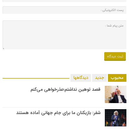
محبوب
جدید
دیدگاهها
قصد توهین نداشتم؛عذرخواهی می‌کنم
شفر: بازیکنان ما برای جام جهانی آماده هستند