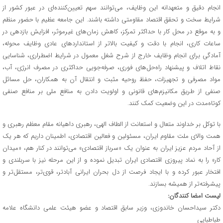
انجام دقیق و متعهدانه این وظایف، می‌توانند سهم تعیین‌کننده‌ای در عبور کشور از
شرایط سخت و تحقق اقتصاد مقاومتی داشته باشند. این جامعه عظیم با حضور منظم
و به موقع در محل کار با حداکثر تمرکز، کاهش زمان‌های غیرموثر، افزایش بازدهی در
ساعات کاری، انجام با دقت و کیفیت بالاتر از استانداردهای عادی وظایف محوله،
آمادگی برای انجام وظایف خارج از شرح شغل معمول در شرایط اضطراری، شناسایی
نقاط اتلاف و پیشنهاد راه‌حل‌های فوری، صرفه‌جویی حداکثری در مصرف انرژی، آب،
مواد مصرفی و تجهیزات، حفظ روحیه مثبت و انتقال آن به همکاران، حل مسائل
صنفی از طریق مکانیزم‌های قانونی و اولویت دادن به منافع ملی بر منافع صنفی
کوتاه‌مدت در این وضعیت کمک کنند.
با توکل بر خداوند متعال و استعانت از الطاف الهی، رهبری داهیانه مقام معظم رهبری و
همت والای ملت مقاوم ایران، مسئولین و فعالین اقتصادی، اطمینان داریم که هر یک
از آحاد مردم عزیز ایران به‌ عنوان یک «سرباز اقتصادی» می‌توانند در کنار هم، «میدان
کار» را به نماد پیروزی اقتصادی ایران تبدیل نموده و از این مرحله نیز با سربلندی و
افتخار عبور کرده و با ایجاد فرصت از دل بحران ایرانی آبادتر، قوی‌تر، مستقل‌تر و
پیشرفته‌تر از همیشه بسازند.
لیست امضا کنندگان:
دکتر سیداحسان خاندوزی، وزیر سابق اقتصاد و عضو هیئت علمی دانشگاه علامه
طباطبایی