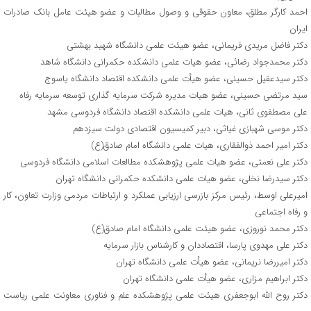
احمد کارگر مطلق، معاون حقوقی و وصول مطالبات و عضو هیئت عامل بانک صادرات
ایران
دکتر فاضل مریدی فریمانی، عضو هیئت علمی دانشگاه شهید بهشتی
دکتر محمدجواد رضائی، عضو هیات علمی دانشکده حکمرانی دانشگاه شاهد
دکتر سیدعقیل حسینی، عضو هیأت علمی دانشکده اقتصاد دانشگاه یاسوج
سید مرتضی حسینی، عضو هیات مدیره شرکت سرمایه گذاری توسعه سرمایه رفاه
علی مصطفوی ثانی، هیات علمی دانشکده اقتصاد دانشگاه فردوسی مشهد
دکتر موسی شهبازی غیاثی، دبیر کمیسیون اقتصادی دولت سیزدهم
دکتر امیر احمد ذوالفقاری، هیات علمی دانشگاه امام صادق(ع)
دکتر علی نعمتی، عضو هیات علمی پژوهشکده مطالعات اسلامی دانشگاه فردوسی
دکتر سیدرضا نخلی، عضو هیات علمی دانشکده حکمرانی دانشگاه تهران
امیرعلی اوسط، رئیس مرکز بازرسی ارزیابی عملکرد و ارتباطات مردمی وزارت تعاون، کار
و رفاه اجتماعی
دکتر محمد نوروزی، عضو هیئت علمی دانشگاه امام صادق(ع)
دکتر علی مهدوی پارسا، اقتصاددان و کارشناس بازار سرمایه
دکتر امیررضا نریمانی، عضو هیأت علمی دانشگاه تهران
دکتر ابراهیم مزاری، عضو هیأت علمی دانشگاه تهران
دکتر روح الله ابوجعفری هیئت علمی پژوهشکده علم و فناوری معاونت علمی ریاست