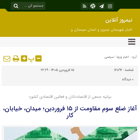
نیمروز آنلاین
اخبار شهرستان نیمروز و استان سیستان و
بلوچستان
پ
گروه :
اخبار ویژه
/
سیاسی
شناسه :
12892
۱۵ فروردین ۱۴۰۵ - ۲۲:۲۹
۰
دیدگاه
بیانیه جمعی از اقتصاددانان و فعالین اقتصادی کشور؛
آغاز ضلع سوم مقاومت از ۱۵ فروردین؛ میدان، خیابان،
کار