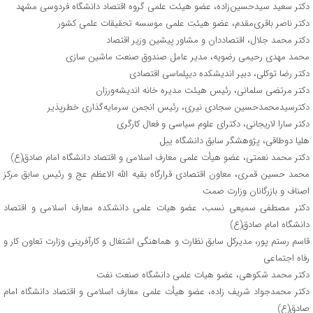
دکتر سعید سیدحسین‌زاده، عضو هیئت علمی گروه اقتصاد دانشگاه فردوسی مشهد
دکتر ناصر باقری‌مقدم، عضو هیئت علمی موسسه تحقیقات علمی کشور
دکتر محمد جلال، اقتصاددان و مشاور پیشین وزیر اقتصاد
محمد مهدی رحیمی رضویه، مدیر عامل صندوق صنعت ماشین سازی
دکتر رضا توکلی، دبیر اندیشکده دیپلماسی اقتصادی
دکتر مرتضی سلمانی، رئیس هیئت مدیره خانه اندیشه‌ورزان
دکترسیدمحمدحسین سجادی نیری، رئیس انجمن سرمایه‌گذاری خطرپذیر
دکتر سارا لاریجانی، دکترای علوم سیاسی و فعال کارگری
هلیا دوطاقی، پژوهشگر سابق دانشگاه ییل
دکتر محمد نعمتی، عضو هیأت علمی معارف اسلامی و اقتصاد دانشگاه امام صادق(ع)
محمد حسین قمری، معاون اقتصادی قرارگاه بقیه الله الاعظم عج و رئیس سابق مرکز
اصناف و بازرگانان وزارت صمت
دکتر مصطفی سمیعی نسب، عضو هیات علمی دانشکده معارف اسلامی و اقتصاد
دانشگاه امام صادق(ع)
قاسم رستم پور،‌ مدیرکل سابق نظارت و هماهنگی اشتغال و کارآفرینی وزارت تعاون کار و
رفاه اجتماعی
دکتر محمد شکوهی، عضو هیات علمی دانشگاه صنعت نفت
دکتر محمدجواد شریف زاده، عضو هیأت علمی معارف اسلامی و اقتصاد دانشگاه امام
صادق(ع)