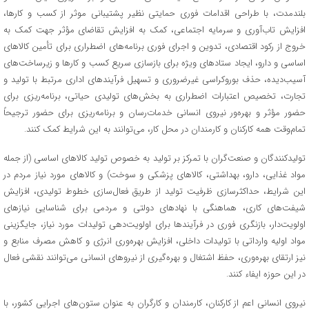
بلندمدت، با طراحی اقدامات فوری حمایتی نظیر پشتیبانی موثر از کسب و کارها،
افزایش تاب‌آوری و سرمایه اجتماعی، کمک به افزایش تقاضای مؤثر جهت کمک به
خروج از رکود اقتصادی، تدوین و اجرای فوری برنامه‌های اضطراری برای تأمین کالاهای
اساسی و دارو، ایجاد ستادهای ویژه برای بازسازی سریع کسب و کارها و زیرساخت‌های
آسیب‌دیده، حذف بوروکراسی غیرضروری و تسهیل فرآیندهای اداری مرتبط با تولید و
تجارت، تخصیص اعتبارات اضطراری به بخش‌های تولیدی حیاتی، برنامه‌ریزی برای
حضور مؤثر و بهره‌ور نیروی انسانی خدمات‌رسان و برنامه‌ریزی برای حضور ترجیحاً
تمام‌وقت همه کارکنان و کارمندان در محل کار، می‌توانند به این شرایط کمک کنند.
تولیدکنندگان و صنعت‌گران با تمرکز بر تولید به خصوص تولید کالاهای اساسی (از جمله
مواد غذایی، دارو، بهداشتی، کالاهای پزشکی و سوخت) و کالاهای مورد نیاز مردم در
این شرایط، حداکثرسازی ظرفیت تولید از طریق فعال‌سازی خطوط تولیدی، افزایش
شیفت‌های کاری، هماهنگی با نهادهای دولتی و مردمی برای شناسایی نیازهای
اولویت‌دار، بازنگری فوری در فرآیندها برای اولویت‌دهی تولیدات مورد نیاز، جایگزینی
مواد اولیه وارداتی با تولیدات داخلی، افزایش بهره‌وری انرژی و کاهش مصرف منابع و
نیز ارتقای بهره‌وری، حفظ اشتغال و بهره‌گیری از نیروهای انسانی می‌توانند نقشی فعال
در این حوزه ایفاء کنند.
نیروی انسانی اعم از کارکنان، کارمندان و کارگران به عنوان ستون‌های اجرایی کشور، با