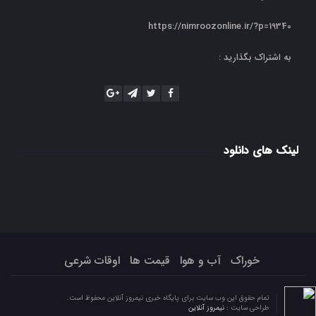
https://nimroozonline.ir/?p=19340
به اشتراک بگذارید :
لینک های دانلود
خوراک
آب و هوا
قیمت ها
اوقات شرعی
تمام حقوق این وب سایت برای پایگاه خبری نیمروز آنلاین محفوظ است.
طراحی سایت :
نیمروز آنلاین