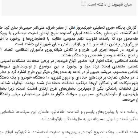
میان شهروندان داشته است. […]
 گزارش پایگاه خبری تحلیلی خبرنیمروز
ن
قل از سفیر شرق، علی‌اکبر حبیبی‌فر بیان کرد: ط
ته گذشته، شهرستان زهک شاهد اجرای گسترده طرح ارتقای امنیت اجتماعی با رویکر
له‌محور بود که باهدف تقویت نظم عمومی، مقابله با ناهنجاری‌ها و برخورد با افرا
نون‌گریز در چندین نقطه اجرا شد و بازتاب مثبتی میان شهروندان داشته است.
وی افزود: در نتیجه اجرای این طرح و ب
ر اتباع بیگانه غیرمجاز شناسایی و دستگیر شدند.
مانده انتظامی زهک اظهار کرد: حضور اتباع غیرمجاز در برخی محلات، مشکلات امنیتی 
تماعی متعددی ایجاد کرده بود و برخورد با این موضوع از اولویت‌های نیروها
تظامی محسوب می‌شد.حبیبی‌فر در ادامه به محورهای دیگر این طرح اشاره کرد و مطر
کرد: در بخش نظارت بر ترددهای جاده‌ای و درون‌شهری، ۱۰ دستگاه خودرو و یک دس
تورسیکلت که رانندگان آن‌ها مرتکب تخلفات حادثه‌ساز شده بودند، توقیف شدند 
ترل تخلفات رانندگی یکی از مهم‌ترین بخش‌های طرح ارتقای امنیت است، زیرا بخ
بل‌توجهی از نارضایتی‌های عمومی و حوادث ناگوار به دلیل بی‌احتیاطی برخی رانندگا
 می‌دهد.
 ادامه داد: با پیگیری‌های پلیسی و اقدامات اطلاعاتی، عاملان این سرقت‌ها شناسایی 
تگیر شدند و اموال مسروقه نیز به مال‌باختگان بازگردانده شد.
فرمانده انتظامی زهک تصریح کرد: در بازرسی‌ها و عملیات انجام‌شده، ۵ کیلوگرم ان