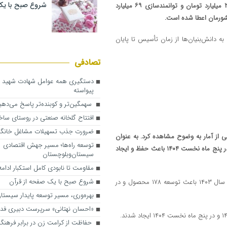
شروع صبح با یک
میلیارد تومان، ضمانت‌نامه ۵۰۱۸ میلیارد تومان، مصوبات سرمایه‌گذاری ۳۰۲۰ میلیارد تومان و توانمندسازی ۶۹ میلیارد
 دانش‌بنیان‌ها از زمان تأسیس تا پایان
تصادفی
دستگیری همه عوامل شهادت شهید 
پیواسته
سهمگین‌تر و کوبنده‌تر پاسخ می‌دهی
افتتاح گلخانه صنعتی در روستای ساخ
ضرورت جذب تسهیلات مشاغل خانگی 
 از آمار به وضوح مشاهده کرد. به عنوان
توسعه راه‌ها؛ مسیر جهش اقتصادی
مثال، ارائه خدمات در سال ۱۴۰۳ باعث حفظ و ایجاد ۱۹ هزار فرصت شغلی و در پنج ماه نخست ۱۴۰۴ باعث حفظ و ایجاد
سیستان‌وبلوچستان
مقاومت تا نابودی کامل استکبار ادامه 
شروع صبح با یک صفحه از قرآن
همچنین مجموع اقدامات حمایتی و خدمات ارائه‌شده از سوی این صندوق در سال ۱۴۰۳ باعث توسعه ۱۷۸ محصول و در
بهره‌وری، مسیر توسعه پایدار سیستا
«احسان نهتانی» سرپرست دبیری فد
حفاظت از کرامت زن در برابر فرهنگ