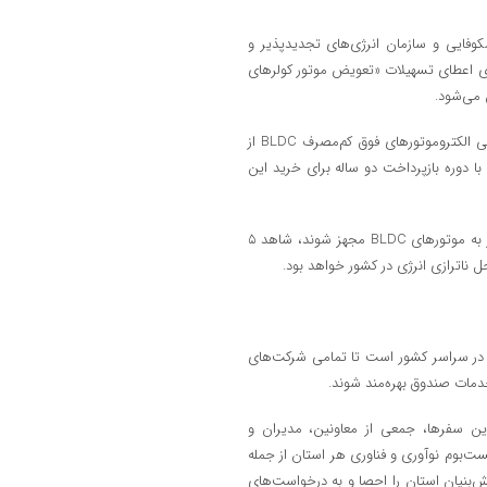
۱۴۰ میان صندوق نوآوری و شکوفایی و سازمان انرژی‌های تجدیدپذیر و
ومان منابع مورد نیاز برای اعطای تسهیلات «تعویض موتور کولرهای
در راستای حمایت از خریداران این محصول دانش‌بنیان، طرح فروش اقساطی الکتروموتورهای فوق کم‌مصرف BLDC از
یزینگ با دوره بازپرداخت دو ساله برای خرید این
پیش‌بینی می‌شود، در صورتی که ۲۰ میلیون کولر آبی قدیمی موجود در کشور به موتورهای BLDC مجهز شوند، شاهد ۵
ناترازی انرژی در کشور خواهد بود.
ت در سراسر کشور است تا تمامی شرکت‌های
خدمات صندوق بهره‌مند شوند.
این سفرها، جمعی از معاونین، مدیران و
بوم نوآوری و فناوری هر استان از جمله
‌بنیان استان را احصا و به درخواست‌های