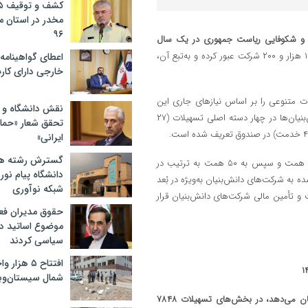
مخدر در استان 
۹۶
و شکوفایی ریاست جمهوری در یک سال
نشان می‌دهد که تعداد دانش‌بنیان‌ها از مرز ۱۰ هزار و ۲۰۰ شرکت عبور کرده و به‌تبع آن،
اعطای گواهینامه ر
خارجی دارای کار
ت متنوعی را بر اساس نیازهای جاری این
نقش دانشگاه و ن
شرکت‌ها، تدوین و ارائه کند به طوری‌که درحال حاضر ۹۳ خدمت برای دانش‌بنیان‌ها در چهار دسته اصلی تسهیلات (۲۷
تحقق شعار «حمای
ایرانی»
گسترش رشته ها
افزایش سرمایه صندوق نوآوری و شکوفایی طی دو مرحله، از ۳ همت به ۱۰ همت و سپس به ۵۰ همت به ترتیب در
دانشگاه پیام نور/
ات ارائه‌شده به شرکت‌های دانش‌بنیان به‌ویژه در بُعد
شبکه نوآوری
 و تأمین مالی شرکت‌های دانش‌بنیان قرار
حقوق مدیران فعل
موضوع اساتید دو
سیاسی کردند
افتتاح ۵ ه
شمال سیستان‌وب
آمار صندوق نوآوری و شکوفایی ریاست جمهوری در ۵ ماه نخست ۱۴۰۴ نشان می‌دهد، در بخش‌های تسهیلات ۷۸۴۸