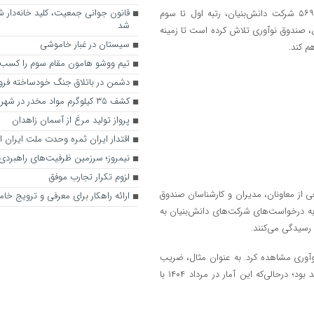
قانون جوانی جمعیت، کلید خانه‌دار ش
استان تهران با ۵۴۳۲، استان اصفهان با ۹۷۷ و استان خراسان رضوی با ۵۶۹ شرکت دانش‌بنیان، رتبه اول تا سوم
شد
ل، صندوق نوآوری تلاش کرده است تا زمینه
سیستان در غبار خاموشی
م کند.
تیم ووشو هامون مقام سوم را کسب 
دشمن در باتلاق جنگ خودساخته فرو
کشف ۳۵ کیلوگرم مواد مخدر در شهرستان زابل
پرواز تولید مرغ از آسمان زاهدان
اقتدار ایران ثمره وحدت ملت ایران
نیمروز؛ سرزمین ظرفیت‌های راهبردی 
لزوم تکرار تجارب موفق
از معاونان، مدیران و کارشناسان صندوق
ارائه راهکار برای معرفی و ترویج خام
به درخواست‌های شرکت‌های دانش‌بنیان به
رسیدگی می‌کنند.
آوری مشاهده کرد. به عنوان مثال، ضریب
نفود صندوق در فروردین ۱۴۰۲ و فعالیت ۸۱۲۱ شرکت دانش‌بنیان، ۶۲.۶ درصد بود؛ درحالی‌که این آمار در مرداد ۱۴۰۴ با