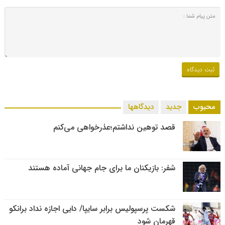
محبوب
جدید
دیدگاهها
قصد توهین نداشتم؛عذرخواهی می‌کنم
شفر: بازیکنان ما برای جام جهانی آماده هستند
شکست پرسپولیس برابر سایپا/ دایی اجازه نداد برانکو
قهرمان شود