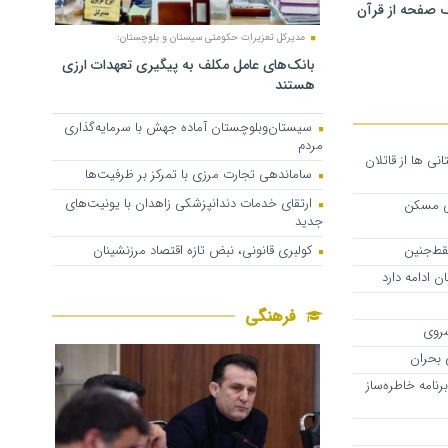
 صفحه از قرآن
مدیرکل تعزیرات حکومتی سیستان و بلوچستان:
بانک‌های عامل مکلف به پیگیری تعهدات ارزی
هستند
سیستان‌وبلوچستان آماده جهش با سرمایه‌گذاری
مردم
نی ها از قاتلان
ساماندهی تجارت مرزی با تمرکز بر ظرفیت‌ها
ارتقای خدمات دندانپزشکی زاهدان با یونیت‌های
ی مسکن
جدید
کولبری قانونی، نبض تازه اقتصاد مرزنشینان
قط‌جنین
 ادامه دارد
فرهنگی
سروی
 بحران
نامه خاطره‌ساز