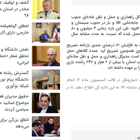
مخدر در استان 
۹۶
ه کل راهداری و حمل و نقل جاده‌ای جنوب
ابه‌جایی کالا و بار در جنوب سیستان و
اعطای گواهینامه ر
بلوچستان نسبت به مدت مشابه پارسال ۶۲ درصد افزایش داشته است.وی افزود: طی این بازه زمانی ۳ میلیون و ۸۰
خارجی دارای کار
 کشور حمل شده که نسبت به مدت مشابه سال
مدیرکل راهداری و ۳حمل و نقل جاده‌ای جنوب سیستان و بلوچستان با اشاره به افزایش ۶۱ درصدی صدور بارنامه تصریح
نقش دانشگاه و ن
۱۷۱ هزار و ۸۰۹ سفر انجام شده است.وی همچنین تصریح کرد: عمده کالاهای حمل
تحقق شعار «حمای
 است.مدیرکل راهداری و حمل و نقل جاده‌ای
جنوب سیستان و بلوچستان تاکید کرد: ۱۰۷ شرکت حمل و نقل فعال داخلی جنوب استان با بیش از ۲ هزار و ۲۴۷ راننده باری
ایرانی»
گسترش رشته ها
دانشگاه پیام نور/
وی در پایان خاطرنشان کرد: با بیان اینکه نظارت ویژه‌ای بر عملکرد شرکت‌های حمل‌ونقل در قالب کمیسیون ماده ۱۲ انجام
شبکه نوآوری
می‌شود، از مردم، رانندگان و صاحبان کالا خواست هرگونه شکایات خود را از طریق سامانه ۱۴۱ به این اداره کل اطلاع دهند تا در
حقوق مدیران فعل
موضوع اساتید دو
سیاسی کردند
اتفاق بزرگی برا
می‌دهد
ه :