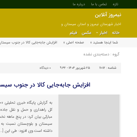
تازه
تماس با ما
درباره ما
نیمروز آنلاین
اخبار شهرستان نیمروز و استان سیستان و
بلوچستان
خانه
اخبار
عکس
فیلم
شما اینجا هستید »
صفحه اصلی »
افزایش جابه‌جایی کالا در جنوب سیستان
گروه : دسته‌بندی نشده
شناسه :
7012
۲۵ شهریور ۱۴۰۴ - ۹:۳۲
۰
دیدگاه
افزایش جابه‌جایی کالا در جنوب سیس
به گزارش پایگاه خبری تحلیلی «خب
کل راهداری و حمل و نقل جاده‌
مبارکی بیان کرد: در پنج ماهه نخ
داشته است.وی افزود: طی این […]