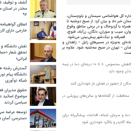
مخدر در استان 
۹۶
 اداره کل هواشناسی سیستان و بلوچستان،
بر داد و بیان کرد: از صبح دوشنبه تا
اعطای گواهینامه ر
زش باد شدید همراه با گردوخاک و در برخی مناطق وقوع
خارجی دارای کار
ن، سیب و سوران، دلگان، زرآباد، فنوج،
قصرقند و نیک‌شهر پیش‌بینی می‌شود.
ده‌ای به‌ویژه در مسیرهای زابل – زاهدان و
نقش دانشگاه و ن
هدان – تهران در صبح سه‌شنبه شود. علاوه بر
تحقق شعار «حمای
یست.
ایرانی»
مدیرکل هواشناسی سیستان و بلوچستان گفت: هم‌زمان با فعالیت این سامانه کاهش محسوس ۸ تا ۱۰ درجه‌ای دما در نیمه
گسترش رشته ها
ان وجود دارد.
دانشگاه پیام نور/
شبکه نوآوری
کان از حضور در فضای باز خودداری کنند.
حقوق مدیران فعل
 محافظت از گلخانه‌ها و سالن‌های پرورشی در
موضوع اساتید دو
سیاسی کردند
توسعه عرضه سی‌
 و سرمای شبانه، اقدامات پیشگیرانه برای
دسترسی آسان م
مله گلایدر و بالگرد خودداری شود.