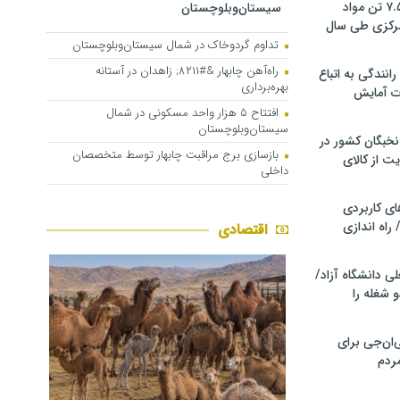
کشف و توقیف ۷.۵ تن مواد
سیستان‌وبلوچستان
مرکزی طی سال
تداوم گردوخاک در شمال سیستان‌وبلوچستان
راه‌آهن چابهار &#۸۲۱۱; زاهدان در آستانه
انندگی به اتباع
بهره‌برداری
ت آمایش
افتتاح ۵ هزار واحد مسکونی در شمال
سیستان‌وبلوچستان
خبگان کشور در
بازسازی برج مراقبت چابهار توسط متخصصان
ت از کالای
داخلی
ی کاربردی
 راه اندازی
اقتصادی
ی دانشگاه آزاد/
 شغله را
ان‌جی برای
ردم