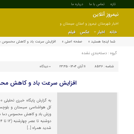
تازه
تماس با ما
درباره ما
نیمروز آنلاین
اخبار شهرستان نیمروز و استان سیستان و
بلوچستان
خانه
اخبار
عکس
فیلم
شما اینجا هستید »
صفحه اصلی »
افزایش سرعت باد و کاهش محسوس د
گروه : دسته‌بندی نشده
شناسه :
8546
۱۱ آبان ۱۴۰۴ - ۲۳:۳۵
۰
دیدگاه
افزایش سرعت باد و کاهش مح
به گزارش پایگاه خبری تحلیلی «خب
کل هواشناسی سیستان و بلوچس
وزش باد و کاهش محسوس دما در ای
شدید همراه […]