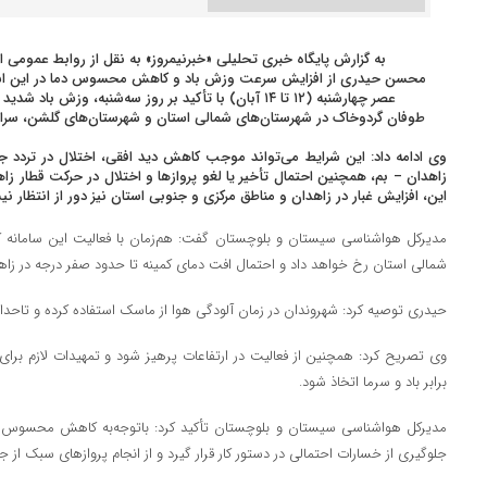
به گزارش پایگاه خبری تحلیلی «خبرنیمروز» به نقل از روابط عمومی
محسن حیدری از افزایش سرعت وزش باد و کاهش محسوس دما در این استان خ
عصر چهارشنبه (۱۲ تا ۱۴ آبان) با تأکید بر روز سه‌شنبه، و
طوفان گردوخاک در شهرستان‌های شمالی استان و شهرستان‌های گلشن، سراوا
وی ادامه داد: این شرایط می‌تواند موجب کاهش دید افقی، اختلال در تردد جا
زاهدان – بم، همچنین احتمال تأخیر یا لغو پروازها و اختلال در حرکت قطار زا
این، افزایش غبار در زاهدان و مناطق مرکزی و جنوبی استان نیز دور از انتظار ن
شمالی استان رخ خواهد داد و احتمال افت دمای کمینه تا حدود صفر درجه در زاهد
حیدری توصیه کرد: شهروندان در زمان آلودگی هوا از ماسک استفاده کرده و تاحدام
وی تصریح کرد: همچنین از فعالیت در ارتفاعات پرهیز شود و تمهیدات لازم برای
برابر باد و سرما اتخاذ شود.
مدیرکل هواشناسی سیستان و بلوچستان تأکید کرد: باتوجه‌به کاهش محسوس دما
جلوگیری از خسارات احتمالی در دستور کار قرار گیرد و از انجام پروازهای سبک از ج