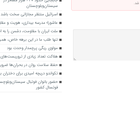
جابجایی حدود ۶۳۰ هزار مسافر در
 شد.
سیستان‌وبلوچستان
اسرائیل منتظر مجازاتی سخت باشد
عاشورا؛ مدرسه بیداری، هویت و مقاو
ملت ایران با مقاومت، دشمن را به 
تنها طلب ما در این برهه خاص، هم
مولوی ریگی پرچمدار وحدت بود
هلاکت تعداد زیادی از تروریست‌های 
حفظ سلامت روان در بحران‌ها ضرو
تکواندو دریچه امیدی برای دختران بم
حضور بانوان فوتبال سیستان‌وبلوچس
فوتسال کشور