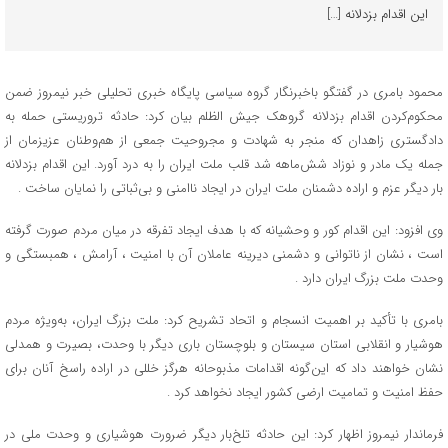
این اقدام بزدلانه […]
محمود بامری در گفتگو باخبرنگار گروه سیاسی پایگاه خبری تحلیلی خبر نیمروز ضمن
محکوم‌کردن اقدام بزدلانه گروهک جیش الظلم بیان کرد: حادثه تروریستی حمله به
دادگستری زاهدان که منجر به شهادت و مجروحیت جمعی از هم‌وطنان عزیزمان از
جمله یک مادر و نوزاد شش‌ماهه شد قلب ملت ایران را به درد آورد. این اقدام بزدلانه
بار دیگر عزم و اراده دشمنان ملت ایران در ایجاد ناامنی و بی‌ثباتی را نمایان ساخت .
وی افزود: این اقدام کور و وحشیانه که با هدف ایجاد تفرقه در میان مردم صورت گرفته
است ، نشان از ناتوانی و دشمنی دیرینه عاملان آن با امنیت ، آرامش ، همبستگی و
وحدت ملت بزرگ ایران دارد .
بامری با تأکید بر اهمیت انسجام و اتحاد تشریح کرد: ملت بزرگ ایران، به‌ویژه مردم
هوشیار و انقلابی استان سیستان و بلوچستان باری دیگر با وحدت، بصیرت و همدلی
نشان خواهند داد که این‌گونه اقدامات مذبوحانه هرگز خللی در اراده راسخ آنان برای
حفظ امنیت و تمامیت ارضی کشور ایجاد نخواهد کرد .
فرماندار نیمروز اظهار کرد: این حادثه تلخ‌بار دیگر ضرورت هوشیاری و وحدت ملی در