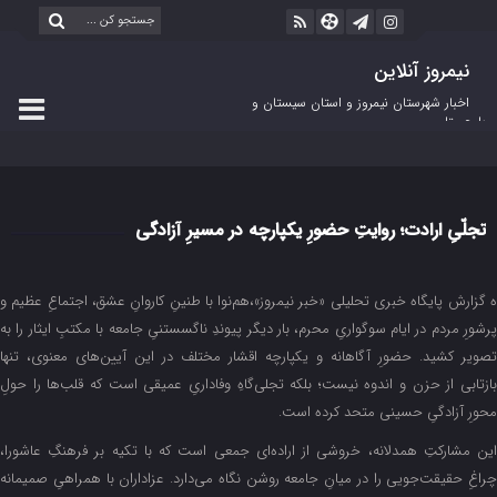
نیمروز آنلاین
اخبار شهرستان نیمروز و استان سیستان و
بلوچستان
تجلّیِ ارادت؛ روایتِ حضورِ یکپارچه در مسیرِ آزادگی
ه گزارش پایگاه خبری تحلیلی «خبر نیمروز»،هم‌نوا با طنینِ کاروانِ عشق، اجتماعِ عظیم و
پرشورِ مردم در ایام سوگواریِ محرم، بار دیگر پیوندِ ناگسستنیِ جامعه با مکتبِ ایثار را به
تصویر کشید. حضورِ آگاهانه و یکپارچه اقشار مختلف در این آیین‌های معنوی، تنها
بازتابی از حزن و اندوه نیست؛ بلکه تجلی‌گاهِ وفاداریِ عمیقی است که قلب‌ها را حولِ
محورِ آزادگیِ حسینی متحد کرده است.
این مشارکتِ همدلانه، خروشی از اراده‌ای جمعی است که با تکیه بر فرهنگِ عاشورا،
چراغِ حقیقت‌جویی را در میانِ جامعه روشن نگاه می‌دارد. عزاداران با همراهیِ صمیمانه